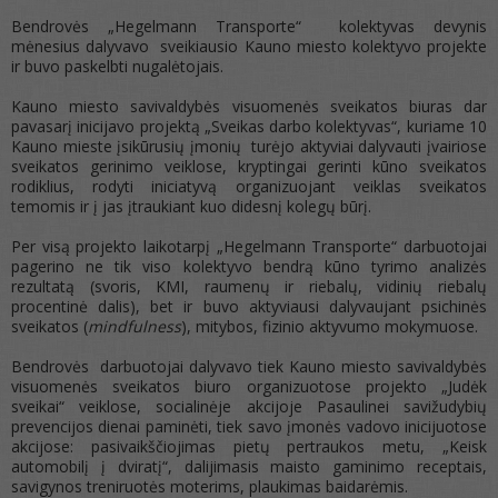
Bendrovės „Hegelmann Transporte“ kolektyvas devynis
mėnesius dalyvavo sveikiausio Kauno miesto kolektyvo projekte
ir buvo paskelbti nugalėtojais.
Kauno miesto savivaldybės visuomenės sveikatos biuras dar
pavasarį inicijavo projektą „Sveikas darbo kolektyvas“, kuriame 10
Kauno mieste įsikūrusių įmonių turėjo aktyviai dalyvauti įvairiose
sveikatos gerinimo veiklose, kryptingai gerinti kūno sveikatos
rodiklius, rodyti iniciatyvą organizuojant veiklas sveikatos
temomis ir į jas įtraukiant kuo didesnį kolegų būrį.
Per visą projekto laikotarpį „Hegelmann Transporte“ darbuotojai
pagerino ne tik viso kolektyvo bendrą kūno tyrimo analizės
rezultatą (svoris, KMI, raumenų ir riebalų, vidinių riebalų
procentinė dalis), bet ir buvo aktyviausi dalyvaujant psichinės
sveikatos (
mindfulness
), mitybos, fizinio aktyvumo mokymuose.
Bendrovės darbuotojai dalyvavo tiek Kauno miesto savivaldybės
visuomenės sveikatos biuro organizuotose projekto „Judėk
sveikai“ veiklose, socialinėje akcijoje Pasaulinei savižudybių
prevencijos dienai paminėti, tiek savo įmonės vadovo inicijuotose
akcijose: pasivaikščiojimas pietų pertraukos metu, „Keisk
automobilį į dviratį“, dalijimasis maisto gaminimo receptais,
savigynos treniruotės moterims, plaukimas baidarėmis.