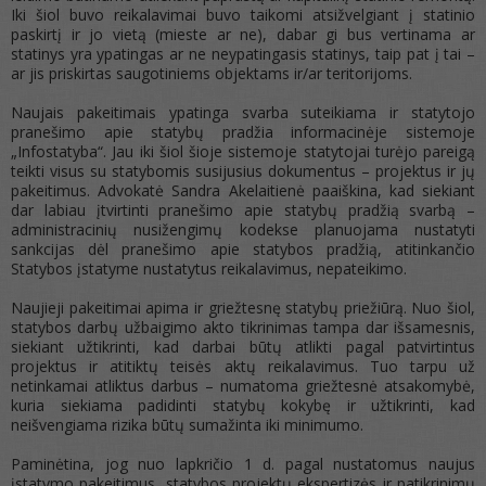
Iki šiol buvo reikalavimai buvo taikomi atsižvelgiant į statinio
paskirtį ir jo vietą (mieste ar ne), dabar gi bus vertinama ar
statinys yra ypatingas ar ne neypatingasis statinys, taip pat į tai –
ar jis priskirtas saugotiniems objektams ir/ar teritorijoms.
Naujais pakeitimais ypatinga svarba suteikiama ir statytojo
pranešimo apie statybų pradžia informacinėje sistemoje
„Infostatyba“. Jau iki šiol šioje sistemoje statytojai turėjo pareigą
teikti visus su statybomis susijusius dokumentus – projektus ir jų
pakeitimus. Advokatė Sandra Akelaitienė paaiškina, kad siekiant
dar labiau įtvirtinti pranešimo apie statybų pradžią svarbą –
administracinių nusižengimų kodekse planuojama nustatyti
sankcijas dėl pranešimo apie statybos pradžią, atitinkančio
Statybos įstatyme nustatytus reikalavimus, nepateikimo.
Naujieji pakeitimai apima ir griežtesnę statybų priežiūrą. Nuo šiol,
statybos darbų užbaigimo akto tikrinimas tampa dar išsamesnis,
siekiant užtikrinti, kad darbai būtų atlikti pagal patvirtintus
projektus ir atitiktų teisės aktų reikalavimus. Tuo tarpu už
netinkamai atliktus darbus – numatoma griežtesnė atsakomybė,
kuria siekiama padidinti statybų kokybę ir užtikrinti, kad
neišvengiama rizika būtų sumažinta iki minimumo.
Paminėtina, jog nuo lapkričio 1 d. pagal nustatomus naujus
įstatymo pakeitimus, statybos projektų ekspertizės ir patikrinimų