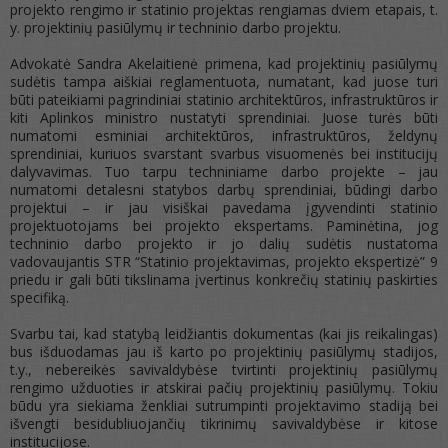
projekto rengimo ir statinio projektas rengiamas dviem etapais, t.
y. projektinių pasiūlymų ir techninio darbo projektu.
Advokatė Sandra Akelaitienė primena, kad projektinių pasiūlymų
sudėtis tampa aiškiai reglamentuota, numatant, kad juose turi
būti pateikiami pagrindiniai statinio architektūros, infrastruktūros ir
kiti Aplinkos ministro nustatyti sprendiniai. Juose turės būti
numatomi esminiai architektūros, infrastruktūros, želdynų
sprendiniai, kuriuos svarstant svarbus visuomenės bei institucijų
dalyvavimas. Tuo tarpu techniniame darbo projekte – jau
numatomi detalesni statybos darbų sprendiniai, būdingi darbo
projektui – ir jau visiškai pavedama įgyvendinti statinio
projektuotojams bei projekto ekspertams. Paminėtina, jog
techninio darbo projekto ir jo dalių sudėtis nustatoma
vadovaujantis STR “Statinio projektavimas, projekto ekspertizė” 9
priedu ir gali būti tikslinama įvertinus konkrečių statinių paskirties
specifiką.
Svarbu tai, kad statybą leidžiantis dokumentas (kai jis reikalingas)
bus išduodamas jau iš karto po projektinių pasiūlymų stadijos,
t.y., nebereikės savivaldybėse tvirtinti projektinių pasiūlymų
rengimo užduoties ir atskirai pačių projektinių pasiūlymų.‎ Tokiu
būdu yra siekiama ženkliai sutrumpinti projektavimo stadiją bei
išvengti besidubliuojančių tikrinimų savivaldybėse ir kitose
institucijose.