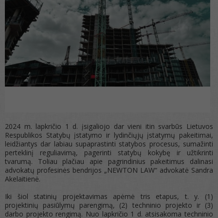
2024 m. lapkričio 1 d. įsigaliojo dar vieni itin svarbūs Lietuvos
Respublikos Statybų įstatymo ir lydinčiųjų įstatymų pakeitimai,
leidžiantys dar labiau supaprastinti statybos procesus, sumažinti
perteklinį reguliavimą, pagerinti statybų kokybę ir užtikrinti
tvarumą. Toliau plačiau apie pagrindinius pakeitimus dalinasi
advokatų profesinės bendrijos „NEWTON LAW“ advokatė Sandra
Akelaitienė.
Iki šiol statinių projektavimas apėmė tris etapus, t. y. (1)
projektinių pasiūlymų parengimą, (2) techninio projekto ir (3)
darbo projekto rengimą. Nuo lapkričio 1 d. atsisakoma techninio