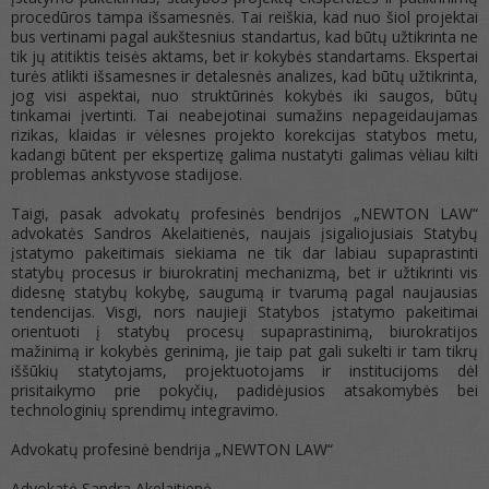
procedūros tampa išsamesnės. Tai reiškia, kad nuo šiol projektai
bus vertinami pagal aukštesnius standartus, kad būtų užtikrinta ne
tik jų atitiktis teisės aktams, bet ir kokybės standartams. Ekspertai
turės atlikti išsamesnes ir detalesnės analizes, kad būtų užtikrinta,
jog visi aspektai, nuo struktūrinės kokybės iki saugos, būtų
tinkamai įvertinti. Tai neabejotinai sumažins nepageidaujamas
rizikas, klaidas ir vėlesnes projekto korekcijas statybos metu,
kadangi būtent per ekspertizę galima nustatyti galimas vėliau kilti
problemas ankstyvose stadijose.
Taigi, pasak advokatų profesinės bendrijos „NEWTON LAW“
advokatės Sandros Akelaitienės, naujais įsigaliojusiais Statybų
įstatymo pakeitimais siekiama ne tik dar labiau supaprastinti
statybų procesus ir biurokratinį mechanizmą, bet ir užtikrinti vis
didesnę statybų kokybę, saugumą ir tvarumą pagal naujausias
tendencijas. Visgi, nors naujieji Statybos įstatymo pakeitimai
orientuoti į statybų procesų supaprastinimą, biurokratijos
mažinimą ir kokybės gerinimą, jie taip pat gali sukelti ir tam tikrų
iššūkių statytojams, projektuotojams ir institucijoms dėl
prisitaikymo prie pokyčių, padidėjusios atsakomybės bei
technologinių sprendimų integravimo.
Advokatų profesinė bendrija „NEWTON LAW“
Advokatė Sandra Akelaitienė