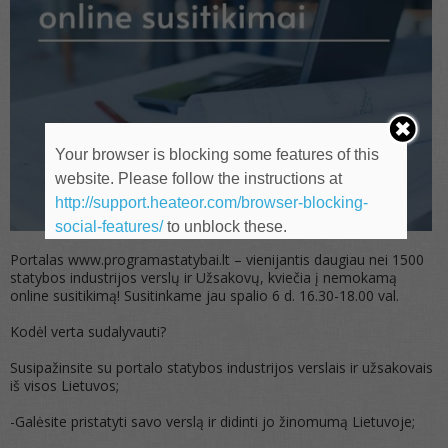
Your browser is blocking some features of this
website. Please follow the instructions at
http://support.heateor.com/browser-blocking-
social-features/
to unblock these.
Portalas www.programastatybai.lt – vienijantis daugiau nei 1500
statybos industrijos verslų ir Užsakovų, kviečia į nemokamą
online susitikimą! Susitinkame jau spalio 6 d. 16.30-18.00 val.
Kodėl verta sudalyvauti?
Susipažinsite su portalo statybos industrijos verslais ir užsakovais
iš visos Lietuvos;
-Galėsite pristatyti savo verslą ir didinti jo žinomumą Lietuvoje;