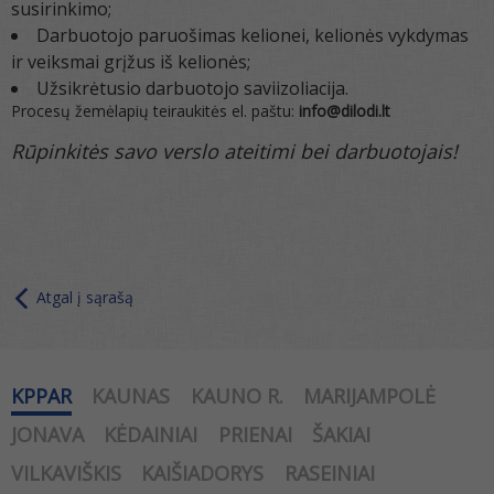
susirinkimo;
Darbuotojo paruošimas kelionei, kelionės vykdymas
ir veiksmai grįžus iš kelionės;
Užsikrėtusio darbuotojo saviizoliacija.
Procesų žemėlapių teiraukitės el. paštu:
info@dilodi.lt
Rūpinkitės savo verslo ateitimi bei darbuotojais!
Atgal į sąrašą
KPPAR
KAUNAS
KAUNO R.
MARIJAMPOLĖ
JONAVA
KĖDAINIAI
PRIENAI
ŠAKIAI
VILKAVIŠKIS
KAIŠIADORYS
RASEINIAI