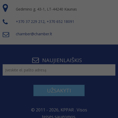
Gedimino g. 43-1, LT-44240 Kaunas
+370 37 229 212, +370 652 18091
chamber@chamber.lt
NAUJIENLAIŠKIS
UŽSAKYTI
© 2011 - 2026, KPPAR . Visos
teisės saugomos.