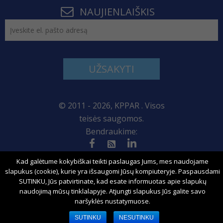
NAUJIENLAIŠKIS
UŽSAKYTI
© 2011 - 2026, KPPAR . Visos
teisės saugomos.
Bendraukime:
Svetainės žemėlapis
Kad galėtume kokybiškai teikti paslaugas Jums, mes naudojame
slapukus (cookie), kurie yra išsaugomi Jūsų kompiuteryje. Paspausdami
SUTINKU, Jūs patvirtinate, kad esate informuotas apie slapukų
naudojimą mūsų tinklalapyje. Atjungti slapukus Jūs galite savo
Sprendimas:
naršyklės nustatymuose.
SUTINKU
NESUTINKU