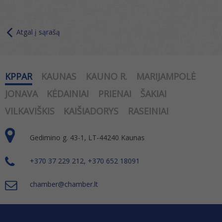
Atgal į sąrašą
KPPAR
KAUNAS
KAUNO R.
MARIJAMPOLĖ
JONAVA
KĖDAINIAI
PRIENAI
ŠAKIAI
VILKAVIŠKIS
KAIŠIADORYS
RASEINIAI
Gedimino g. 43-1, LT-44240 Kaunas
+370 37 229 212, +370 652 18091
chamber@chamber.lt