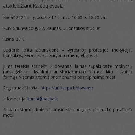
atskleidžiant Kalėdų dvasią.
Kada? 2024 m. gruodžio 17 d., nuo 16:00 iki 18:00 val.
Kur? Griunvaldo g. 22, Kaunas, „Floristikos studija“
Kaina: 20 €
Lektorė: Jolita Jaciunskienė – vyresnioji profesijos mokytoja,
floristikos, keramikos ir kūrybinių menų ekspertė.
Jums tereikia atsinešti 2 dovanas, kurias supakuosite mokymų
metu (viena – kvadrato ar stačiakampio formos, kita – įvairių
formų). Visomis kitomis priemonėmis pasirūpinsime mes!
Registruokitės čia:
https://url.kaupa.lt/dovanos
Informacija:
kursai@kaupa.lt
Nepamirštamos Kalėdos prasideda nuo gražių akimirkų pakavimo
metu!