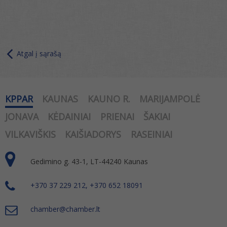
Atgal į sąrašą
KPPAR
KAUNAS
KAUNO R.
MARIJAMPOLĖ
JONAVA
KĖDAINIAI
PRIENAI
ŠAKIAI
VILKAVIŠKIS
KAIŠIADORYS
RASEINIAI
Gedimino g. 43-1, LT-44240 Kaunas
+370 37 229 212, +370 652 18091
chamber@chamber.lt