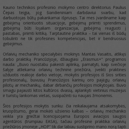
Kauno technikos profesinio mokymo centro direktorius Paulius
Čepas teigia, jog šiandieniniam darbdaviui svarbu, kad
darbuotojas būtų pakankamai išprusęs. Tai mes įvardiname kaip
gebėjimą orientuotis situacijoje, gebėjimą priimti sprendimus,
gebėjimą būti lojaliam organizacijai, gebėjimą reaguoti į
pastabas, priimti kritiką. Tarptautinė praktika – tai vienas iš būdų
tobulinti ne tik profesines kompetencijas, bet ir bendruosius
gebėjimus.
Orlaivių mechaniko specialybės mokinys Mantas Vasaitis, atlikęs
darbo praktiką Prancūzijoje, džiaugiasi „Erasmus+“ programos
nauda: „Buvo nuostabu pakeisti aplinką, pamatyti, kaip svečioje
šalyje atliekama orlaivių techninė priežiūra, įveikti praktines
užduotis realioje darbo vietoje, mokytis profesijos iš šios srities
profesionalų, buvusių Prancūzijos karinių oro pajėgų orlaivių
pilotų ar mechanikų, dabar dirbančių profesijos mokytojais. Buvo
smagu pajausti kitos kultūros dvasią, aplankyti vietinius muziejus
ir turistų lankomas vietas, susipažinti su naujais žmonėmis.
Šios profesijos mokytis sunku: čia reikalaujama atsakomybės,
kruopštumo, gerai mokėti užsienio kalbas – orlaivių mechaniko
veikla yra griežtai licencijuojama Europos aviacijos saugos
agentūros (trumpiau EASA), tačiau profesinė praktika orlaivių
priežiūros įmonėje „HOP“ tik dar labiau sustiprino mano norą tapti