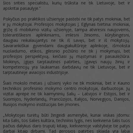
šios srities specialistu, kurių trūksta ne tik Lietuvoje, bet ir
apskritai pasaulyje.“
Pokyčius po praktikos užsienyje pastebi ne tik patys mokiniai, bet
ir jų mokytojai. Profesijos mokytojas J. Eglynas tvirtina: mokiniai,
grįžę iš mobilumo vizitų užsienyje, tampa atviresni naujovėms,
tolerantiškesni aplinkiniams, imlesni žinioms, kūrybingesni,
daugiau reikalaujantys ne tik iš savęs, bet ir iš mokytojų.
Savarankiškai gyvendami daugiakultūrėje aplinkoje, išmoksta
nuolaidumo, etikos, gilesnio požiūrio ne tik į mokymąsi, bet
profesijos perspektyvą, keičiasi jų mąstymas ir pasaulėžiūra.
Mokinys, įgijęs tarptautinės patirties, įgavęs naujų žinių ir
kompetencijų yra laukiamas darbdavių ne tik Lietuvoje, bet ir
tarptautinėje aviacijos industrijoje.
Šiais mokslo metais į užsienį vyko ne tik mokiniai, bet ir Kauno
technikos profesinio mokymo centro mokytojai, darbuotojai. Jų
vizitai aprėpė ne tik kaimyninių šalių – Latvijos ir Estijos, bet ir
Suomijos, Nyderlandų, Prancūzijos, Italijos, Norvegijos, Danijos,
Rusijos mokymo institucijas bei įmones.
„Mokytojas turėtų būti žingeidi asmenybė, kuriai viskas įdomu:
kita šalis, tos šalies kultūra, techninis lygis, nes kiekviena šalis tuos
pačius dalykus daro truputį kitaip, kiekvienoje valstybėje tie patys
darbai kitaip dirbami. Tad gerosios patirties sklaida yra labai