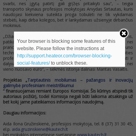
svarbi, nes įgytą patirtį gali grįžęs pritaikyti sau“, – teigia
transporto skyriaus profesijos mokytojas Arvydas Sirtautas, kuris
naudojasi kiekviena suteikta proga tobulėti ne tik vykdamas
stebėti, kaip dirba kolegos, bet ir lankydamas užsienyje dirbančius
mokinius.
„Džiaugiuosi gavęs progą išvykti, todėl dėkoju mokytojams,
Your browser is blocking some features of this
patikėjusiems manimi. Mano žinios nebuvo prastesnės nei
prancūzų, drąsiai su jais varžiausi, todėl žinau, kad Kauno
website. Please follow the instructions at
technikos profesinio mokymo centre dirba savo srities
http://support.heateor.com/browser-blocking-
profesionalai, todėl visus kviečiu čia mokytis, o vėliau keliauti ir
social-features/
to unblock these.
dalyvauti. „Erasmus+“ programa tai leidžia padaryti neišleidus nei
vieno nuosavo euro“, – sėkmės istorija dalinasi Mantas Vasaitis.
Projektas „
Tarptautinis mobilumas – pažangos ir inovacijų
galimybė profesiniam meistriškumui
“ finansuojamas remiant Europos Komisijai. Šis kūrinys atspindi tik
autoriaus požiūrį, todėl Komisija negali būti laikoma atsakinga už
bet kokį jame pateikiamos informacijos naudojimą.
Daugiau informacijos:
Aida Ilona Gružinskienė, profesijos mokytoja, tel. 8 (37) 31 30 45,
el.p.
aida.gruzinskiene@kautech.lt
bei mokyklos internetinėje svetainėje
www.kautech.lt