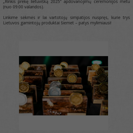
„Rinkis prekę lietuvišką 2025“ apdovanojimų ceremonijos metu
(nuo 09:00 valandos).
Linkime sėkmės ir lai vartotojų simpatijos nuspręs, kurie trys
Lietuvos gamintojų produktai šiemet – patys mylimiausi!