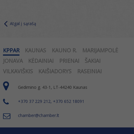
Atgal į sąrašą
KPPAR
KAUNAS
KAUNO R.
MARIJAMPOLĖ
JONAVA
KĖDAINIAI
PRIENAI
ŠAKIAI
VILKAVIŠKIS
KAIŠIADORYS
RASEINIAI
Gedimino g. 43-1, LT-44240 Kaunas
+370 37 229 212, +370 652 18091
chamber@chamber.lt