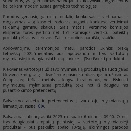
standartus, yra gaminamas naudojant tik kokybiškus ingredientus
bei taikant moderniausias gamybos technologijas.
Parodos geriausių gaminių medalių konkursas – vertinamas ir
mėgstamas – tą kasmet įrodo vis augantis konkurse vertinimui
teikiamų gaminių skaičius. Šiais metais, vertinimo komisijos
ekspertai turės įvertinti net 151 komisijos verdiktui pateiktų
produktų iš visos Lietuvos. Tai – rekordinis paraiškų skaičius.
Apdovanojimų ceremonijos metu, parodos „Rinkis prekę
lietuvišką 2025“medaliais bus apdovanoti ir trys vartotojų
mylimiausieji ir daugiausiai balsų surinkę – Jūsų išrinkti produktai.
Kiekvienas vartotojas už savo mylimiausią produktą balsuoti galės
tik vieną kartą, taigi – kviečiame pasirinkti atsakingai ir užtikrintai.
O apsispręsti šiais metais – lengva tikrai nebus, nes išsirinkti
mylimiausių mylimiausią produktą teks net iš daugiau nei
pusantro šimto pretendentų.
Balsavimo anketą ir pretendentus į vartotojų mylimiausiųjų
laimėtojus, rasite:
ČIA
.
Balsavimas atidarytas iki 2025 m. spalio 6 dienos, 09:00. O net
trys daugiausiai simpatijų pelniusieji – vartotojų mylimiausieji
produktai – bus paskelbti spalio 10-tąją, iškilmingos parodos