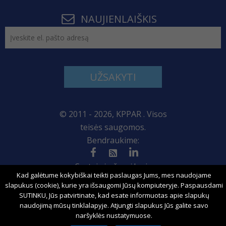
NAUJIENLAIŠKIS
UŽSAKYTI
© 2011 - 2026, KPPAR . Visos
teisės saugomos.
Bendraukime:
Svetainės žemėlapis
Kad galėtume kokybiškai teikti paslaugas Jums, mes naudojame
slapukus (cookie), kurie yra išsaugomi Jūsų kompiuteryje. Paspausdami
SUTINKU, Jūs patvirtinate, kad esate informuotas apie slapukų
naudojimą mūsų tinklalapyje. Atjungti slapukus Jūs galite savo
Sprendimas:
naršyklės nustatymuose.