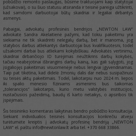
pobūdžio remonto paslaugas, būsime traktuojami kaip statytojai
(užsakovai), o su šiuo statusu atsiranda ir teisinė pareiga užtikrinti,
kad samdomi darbuotojai būtų skaidriai ir legaliai dirbantys
asmenys.
Pabaigai, advokatų profesinės bendrijos „NEWTON LAW“
advokatė Sandra Akelaitienė pažymi, kad tokiu pakeitimu yra
siekiama ne tik skaidrinti nelegalų darbą, bet ir manoma, jog
statybos darbus atliekantys darbuotojai bus kvalifikuotesni, todėl
užsakomi darbai bus atliekami kokybiškiau. Advokatės vertinimu,
skaidriai dirbančiojo ID turėjimas neužtikrins darbų kokybės,
tačiau neabejotinai išbrangins darbų kainą, kas gali sąlygoti, jog
įsigaliojęs pakeitimas visuomenėje nebus lengvai įgyvendinamas.
Taip pat tikėtina, kad didelė žmonių dalis dar nebus susipažinusi
su teisės aktų pakeitimais. Todėl, laikotarpiu nuo 2024 m. liepos
iki spalio mėnesio fiziniams asmenims bus taikomas
„tolerancijos“ laikotarpis, kurio metu valstybės institucijos,
nustačiusios pažeidimą, baudų iš karto netaikys, o apsiribos tik
įspėjimais.
Šis teisininko komentaras laikytinas bendro pobūdžio konsultacija.
Siekiant individualios teisinės konsultacijos konkrečiu atveju
turėtumėte kreiptis į advokatų profesinę bendriją „NEWTON
LAW“ el. paštu info@newtonlaw.lt arba tel. +370 668 33866.