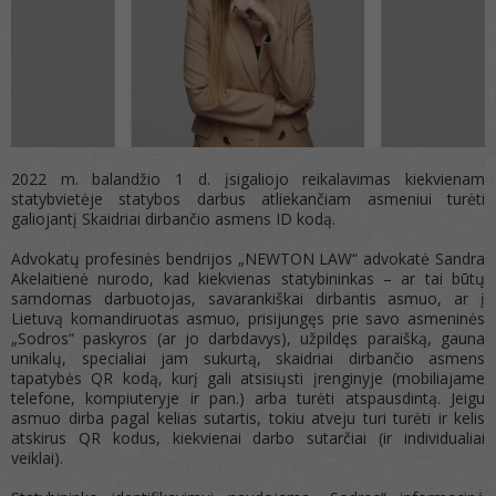
2022 m. balandžio 1 d. įsigaliojo reikalavimas kiekvienam
statybvietėje statybos darbus atliekančiam asmeniui turėti
galiojantį Skaidriai dirbančio asmens ID kodą.
Advokatų profesinės bendrijos „NEWTON LAW“ advokatė Sandra
Akelaitienė nurodo, kad kiekvienas statybininkas – ar tai būtų
samdomas darbuotojas, savarankiškai dirbantis asmuo, ar į
Lietuvą komandiruotas asmuo, prisijungęs prie savo asmeninės
„Sodros“ paskyros (ar jo darbdavys), užpildęs paraišką, gauna
unikalų, specialiai jam sukurtą, skaidriai dirbančio asmens
tapatybės QR kodą, kurį gali atsisiųsti įrenginyje (mobiliajame
telefone, kompiuteryje ir pan.) arba turėti atspausdintą. Jeigu
asmuo dirba pagal kelias sutartis, tokiu atveju turi turėti ir kelis
atskirus QR kodus, kiekvienai darbo sutarčiai (ir individualiai
veiklai).