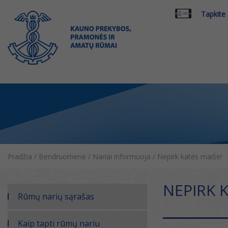
Tapkite
Pradžia
/
Bendruomenė
/
Nariai informuoja
/
Nepirk katės maiše!
NEPIRK K
Rūmų narių sąrašas
Kaip tapti rūmų nariu