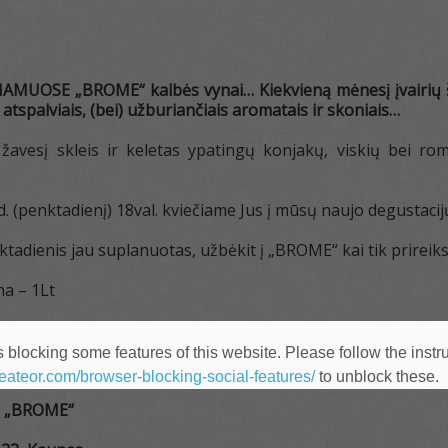
MUOSE „BROME“ kalbės vynai… Kiekvieną mėnesį įvairių šali
atspalviais, (bei) užburiančiais aromatais ir skoniais…
žavesį skleis ir keletas ypatingų konjakų, viskių bei ro
d. (penktadienį) 18val. kviečiame Jus į mūsų naujo degustacij
nktadienis jau suplanuotas, užbėkit į „BROME“ kai tik prireik
na – 1Lt
rk katės maiše!
 blocking some features of this website. Please follow the instru
heateor.com/browser-blocking-social-features/
to unblock these.
 „BROME“