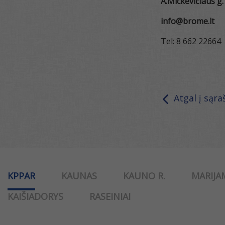
A.Mickevičiaus g.
info@brome.lt
Tel: 8 662 22664
Atgal į sąra
KPPAR
KAUNAS
KAUNO R.
MARIJA
KAIŠIADORYS
RASEINIAI