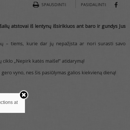
SPAUSDINTI:
PASIDALINTI:
ų atstovai iš lentynų išsirikiuos ant baro ir gundys Jus
mų – tiems, kurie dar jų nepažįsta ar nori surasti savo
ų ciklo „Nepirk katės maiše!“ atidarymą!
s gero vyno, nes šis pasiūlymas galios kiekvieną dieną!
ctions at