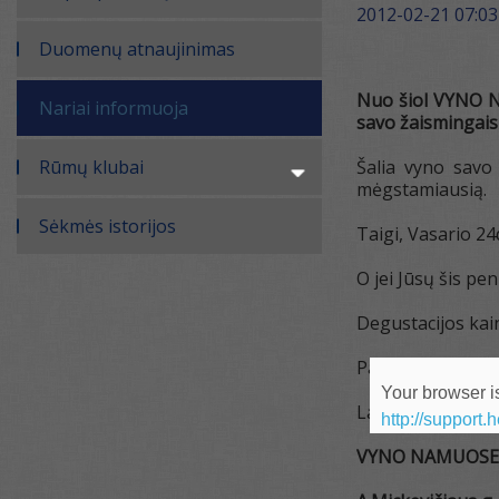
2012-02-21 07:03
Duomenų atnaujinimas
Nuo šiol VYNO NA
Nariai informuoja
savo žaismingais 
Rūmų klubai
Šalia vyno savo 
mėgstamiausią.
Sėkmės istorijos
Taigi, Vasario 24
O jei Jūsų šis pe
Degustacijos kai
Paragauk ir nepi
Your browser is
Laukiame Jūsų:
http://support.
VYNO NAMUOSE