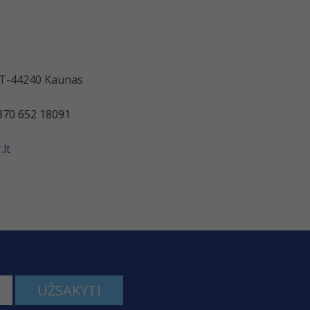
 LT-44240 Kaunas
370 652 18091
lt
UŽSAKYTI