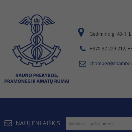
Gedimino g. 43-1,
+370 37 229 212, +
chamber@chamber.
NAUJIENLAIŠKIS