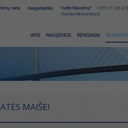
 rūmų nariu
Turite klausimų?
+370 37 229 212
Naujienlaiškis
chamber@chamber.lt
APIE
NAUJIENOS
RENGINIAI
BENDRU
ATĖS MAIŠE!