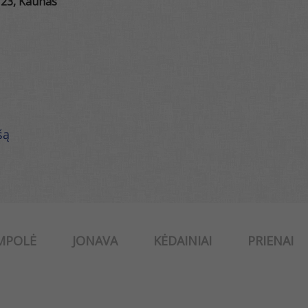
 23, Kaunas
šą
MPOLĖ
JONAVA
KĖDAINIAI
PRIENAI