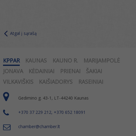
Atgal į sąrašą
KPPAR
KAUNAS
KAUNO R.
MARIJAMPOLĖ
JONAVA
KĖDAINIAI
PRIENAI
ŠAKIAI
VILKAVIŠKIS
KAIŠIADORYS
RASEINIAI
Gedimino g. 43-1, LT-44240 Kaunas
+370 37 229 212, +370 652 18091
chamber@chamber.lt