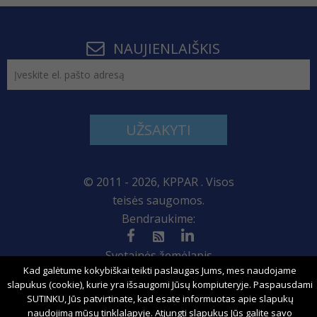
NAUJIENLAIŠKIS
UŽSAKYTI
© 2011 - 2026, KPPAR . Visos
teisės saugomos.
Bendraukime:
Svetainės žemėlapis
Kad galėtume kokybiškai teikti paslaugas Jums, mes naudojame
slapukus (cookie), kurie yra išsaugomi Jūsų kompiuteryje. Paspausdami
SUTINKU, Jūs patvirtinate, kad esate informuotas apie slapukų
Sprendimas:
naudojimą mūsų tinklalapyje. Atjungti slapukus Jūs galite savo