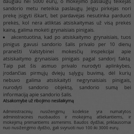
daugiau nei 5000 eurų, o mokėjimo paslaugų teikėjas
sandorio metu neteikia paslaugų. Jeigu pirkėjas nori
prekę įsigyti iškart, bet pardavėjas nesutinka parduoti
prekės, kol nėra atliktas atsiskaitymas už visą prekės
kainą, galima mokėti grynaisiais pinigais.
akcentuotina, kad po atsiskaitymo grynaisiais, tuos
pinigus gavusi sandorio šalis privalo per 10 dienų
pranešti Valstybinei mokesčių inspekcijai apie
atsiskaitymo grynaisiais pinigais pagal sandorį faktą.
Taip pat šis asmuo privalo nurodyti aplinkybes,
įrodančias pirmųjų dviejų sąlygų buvimą, dėl kurių
nebuvo galima atsiskaityti negrynaisiais pinigais,
nurodyti sandorio objektą, sandorio sumą bei
informaciją apie sandorio šalis.
Atsakomybė už ribojimo nesilaikymą
Administracinių nusižengimų kodekse yra numatytos
administracinės nuobaudos ir mokėjimą atliekantiems, ir
mokėjimą priimantiems asmenims. Baudos dydžiai, priklausomai
nuo nusižengimo dydžio, gali svyruoti nuo 100 iki 3000 eurų.