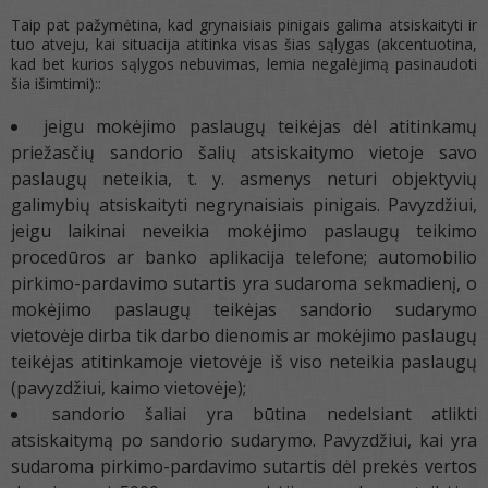
Taip pat pažymėtina, kad grynaisiais pinigais galima atsiskaityti ir
tuo atveju, kai situacija atitinka visas šias sąlygas (akcentuotina,
kad bet kurios sąlygos nebuvimas, lemia negalėjimą pasinaudoti
šia išimtimi)::
jeigu mokėjimo paslaugų teikėjas dėl atitinkamų
priežasčių sandorio šalių atsiskaitymo vietoje savo
paslaugų neteikia, t. y. asmenys neturi objektyvių
galimybių atsiskaityti negrynaisiais pinigais. Pavyzdžiui,
jeigu laikinai neveikia mokėjimo paslaugų teikimo
procedūros ar banko aplikacija telefone; automobilio
pirkimo-pardavimo sutartis yra sudaroma sekmadienį, o
mokėjimo paslaugų teikėjas sandorio sudarymo
vietovėje dirba tik darbo dienomis ar mokėjimo paslaugų
teikėjas atitinkamoje vietovėje iš viso neteikia paslaugų
(pavyzdžiui, kaimo vietovėje);
sandorio šaliai yra būtina nedelsiant atlikti
atsiskaitymą po sandorio sudarymo. Pavyzdžiui, kai yra
sudaroma pirkimo-pardavimo sutartis dėl prekės vertos