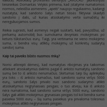
valiuta). Advokatų profesinės bendrijos „AVOCAD“ jaunesnysis
teisininkas Domantas Velykis primena, kad įstatyme numatomos
normos, neleidžia asmenims „apeiti“ naujojo reguliavimo, kadangi
nustatyta, kad sandorio šalys neturi teisės fiktyviai skaidyti
sandorio į dalis, už kurias atsiskaitymo vertė sumažėtų iki
nereguliuojamos sumos.
Reikia suprasti, kad asmenys negali susitarti, kad, pavyzdžiui, už
perkamą automobilį bus sumokama devyniais mokėjimais po
keturis tūkstančius eurų. Taigi, yra vertinama ne vieno mokėjimo
suma, o bendra visų atliktų mokėjimų už konkretų sudarytą
sandorį suma.
Kaip tai paveiks būsto nuomos rinką?
Norisi atkreipti dėmesį, kad numatytas ribojimas yra taikomas
atliekant atsiskaitymus dalimis pagal iš anksto numatytą sandorio
sumą bei to iš anksto nenumačius. Skirtumas tarp šių aplinkybių
yra toks – iš anksto numačius, kad sandorio suma viršys 5000
eurų, sandorio šalys privalo nuo sandorio sudarymo atlikti
atsiskaitymus negrynaisiais pinigais; o tuo atveju, kai iš anksto
nėra numatoma, kad sandorio suma viršys 5000 eurų, sandorio
šalys gali atlikti mokėjimus grynaisiais pinigais tol kol bendra suma
pasiekia 5000 eurų – šią sumą pasiekus yra privaloma tolesnius
mokėjimus atlikti negrynaisiais pinigais.