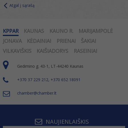
Atgal į sąrašą
KPPAR
KAUNAS
KAUNO R.
MARIJAMPOLĖ
JONAVA
KĖDAINIAI
PRIENAI
ŠAKIAI
VILKAVIŠKIS
KAIŠIADORYS
RASEINIAI
Gedimino g. 43-1, LT-44240 Kaunas
+370 37 229 212, +370 652 18091
chamber@chamber.lt
NAUJIENLAIŠKIS