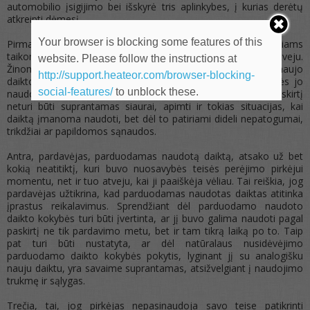
automobilio įsigijimo bei išskyrė tris aplinkybes, į kurias derėtų
atkreipti dėmesį.
Your browser is blocking some features of this
Pirma, naudoto daikto pirkimo – pardavimo teisiniams santykiams
taikomos tos pačios taisyklės kaip ir naujo daikto pirkimo atveju.
website. Please follow the instructions at
Žinoma, naudotas automobilis skiriasi nuo analogiško naujo
http://support.heateor.com/browser-blocking-
daikto, dėl to galima tikėtis mažiau efektyvios ir trumpesnės jo
social-features/
to unblock these.
naudojimo trukmės. Daikto tinkamumas naudoti pagal paskirtį
neturi būti suprantamas siaurai, apimti ir tokias situacijas, kai
daiktą įmanoma naudoti, bet dėl to patiriami dideli nepatogumai,
trikdžiai ar papildomos sąnaudos.
Antra, pardavėjas, parduodamas naudotą daiktą, atsako už bet
kokią neatitiktį, kuri buvo nuosavybės teisės perėjimo pirkėjui
momentu, net ir tuo atveju, kai ji paaiškėja vėliau. Tai reiškia, jog
pardavėjas užtikrina, kad parduodamas naudotas daiktas atitinka
įprastus reikalavimus. Sprendžiant dėl parduodamo naudoto
daikto kokybės turi būti įvertinta, ar jį buvo galima naudoti pagal
paskirtį ne tik pardavimo metu, bet ir tam tikrą laiką po to. Taip
pat turi būti nustatyta, ar dėl natūralaus nusidėvėjimo
parduodamo daikto kokybės pokytis, lyginant jį su analogišku
nauju daiktu, yra savaime suprantamas, atsižvelgiant į naudojimo
trukmę ir sąlygas.
Trečia, tai, jog pirkėjas nepasinaudoja savo teise patikrinti