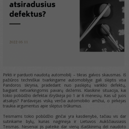
Pirkti ir parduoti naudotą automobilį – tikras galvos skausmas. Iš
pažiūros techniškai tvarkingame automobilyje gali slėptis visa
Pandoros skrynia, pradedant nuo paslėptų variklio defektų,
baigiant netvarkingomis pavarų dėžėmis. Klasikinė situacija, kai
tokio pobūdžio defektai išryškėja po 1 ar 6 mėnesių. Kas už juos
atsakys? Pardavėjas viską verčia automobilio amžiui, o pirkėjas
traukia argumentus apie slėptus trūkumus.
Teismams tokio pobūdžio ginčai yra kasdienybė, tačiau vis dar
sutinkame bylų, kurias nagrinėja ir Lietuvos Aukščiausiasis
Teismas. Neseniai jis pateikė dar vieną išaiškinimą dėl naudoto