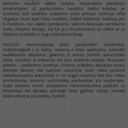
perkamo naudoto daikto kokybę, nepanaikina pardavėjo
atsakomybės už parduodamo naudoto daikto kokybę, jei
įrodoma, kad sutarties sudarymo metu pirkėjas nežinojo arba
negalėjo žinoti apie tokią neatitiktį. Daikto trūkumai, išaiškėję per
6 mėnesius nuo daikto perdavimo, laikomi buvusiais perdavimo
metu, išskyrus atvejus, kai tai yra nesuderinama su daikto ar jo
trūkumo pobūdžiu ir jeigu neįrodoma kitaip.
AVOCAD rekomenduoja prieš parduodant automobilį,
neatsižvelgiant į jo kainą, senumą ir kitas aplinkybes, pasitelkti
kvalifikuotus ekspertus, galinčius iš anksto įvertinti automobilio
būklę, nustatyti jo trūkumus bei juos atskleisti pirkėjui, fiksuojant
pirkimo – pardavimo sutartyje. Į teismų praktikos aktualijas turėtų
atkreipti dėmesį tiek paprasti vartotojai, kurie siekia parduoti
nebenaudojamą automobilį ir / ar įsigyti naujesnį, tiek šios srities
profesionalai, kuriems automobilių pardavimas yra kasdienybė,
todėl tokiems verslo subjektams rekomenduotina pasitarti su
teisininkais bei detaliau apžvelgti visas galimas rizikas, įvertinti
kokie veiksmai jas padėtų mažinti.