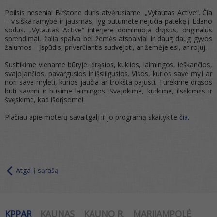
Poilsis neseniai Birštone duris atvėrusiame „Vytautas Active“. Čia
– visiška ramybė ir jausmas, lyg būtumėte nejučia patekę į Edeno
sodus. „Vytautas Active“ interjere dominuoja drąsūs, originalūs
sprendimai, žalia spalva bei žemės atspalviai ir daug daug gyvos
žalumos – įspūdis, priverčiantis sudvejoti, ar žemėje esi, ar rojuj.
Susitikime viename būryje: drąsios, kuklios, laimingos, ieškančios,
svajojančios, pavargusios ir išsiilgusios. Visos, kurios save myli ar
nori save mylėti, kurios jaučia ar trokšta pajusti. Turėkime drąsos
būti savimi ir būsime laimingos. Svajokime, kurkime, ilsėkimės ir
švęskime, kad išdrįsome!
Plačiau apie moterų savaitgalį ir jo programą skaitykite
čia
.
Atgal į sąrašą
KPPAR
KAUNAS
KAUNO R.
MARIJAMPOLĖ