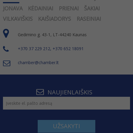
JONAVA
KĖDAINIAI
PRIENAI
ŠAKIAI
VILKAVIŠKIS
KAIŠIADORYS
RASEINIAI
Gedimino g. 43-1, LT-44240 Kaunas
+370 37 229 212, +370 652 18091
chamber@chamber.lt
NAUJIENLAIŠKIS
UŽSAKYTI