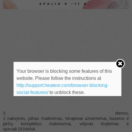
Your browser is blocking some features of this
website. Please follow the instructions at
http://support.heateor.com/browser-blocking-
social-features/
to unblock these.
3 dienos,
2 nakvynės, pilnas maitinimas, terapiniai užsiėmimai, baseino ir
pirčių komplekso malonumai, vėlyvas išvykimas ir
speciali DOVANA.