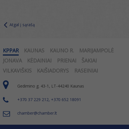
Atgal į sąrašą
KPPAR
KAUNAS
KAUNO R.
MARIJAMPOLĖ
JONAVA
KĖDAINIAI
PRIENAI
ŠAKIAI
VILKAVIŠKIS
KAIŠIADORYS
RASEINIAI
Gedimino g. 43-1, LT-44240 Kaunas
+370 37 229 212, +370 652 18091
chamber@chamber.lt