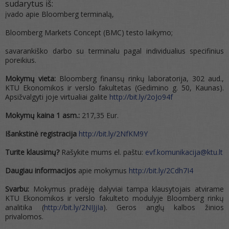
sudarytus iš:
įvado apie Bloomberg terminalą,
Bloomberg Markets Concept (BMC) testo laikymo;
savarankiško darbo su terminalu pagal individualius specifinius
poreikius.
Mokymų vieta:
Bloomberg finansų rinkų laboratorija, 302 aud.,
KTU Ekonomikos ir verslo fakultetas (Gedimino g. 50, Kaunas).
Apsižvalgyti joje virtualiai galite
http://bit.ly/2oJo94f
Mokymų kaina 1 asm.:
217,35 Eur.
Išankstinė registracija
http://bit.ly/2NfKM9Y
Turite klausimų?
Rašykite mums el. paštu:
evf.komunikacija@ktu.lt
Daugiau informacijos
apie mokymus
http://bit.ly/2Cdh7I4
Svarbu:
Mokymus pradėję dalyviai tampa klausytojais atvirame
KTU Ekonomikos ir verslo fakulteto modulyje Bloomberg rinkų
analitika (
http://bit.ly/2NIJjIa
). Geros anglų kalbos žinios
privalomos.