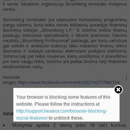
ir verslo fakultetas organizuoja Bloomberg terminalo mokymus
verslui.
Bloomberg terminalas yra tarptautinė kompiuterių programinių
įrangų sistema, kurią teikia vienas didžiausių pasaulyje finansinių
duomenų teikėjas „Bloomberg L.P.“ Ši sistema leidžia finansų
paslaugų sektoriaus specialistams ir kitoms pramonės šakoms
naudotis „Bloomberg Professional“ paslauga, per kurią vartotojai
gali stebėti ir analizuoti realiuoju laiku teikiamus finansų rinkos
duomenis ir sudaryti sandorius elektronine prekybos platforma.
Sistema taip pat teikia naujienas, kainų pasiūlymus ir pranešimus
per savo saugų tinklą. Sistema yra puikiai žinoma tarp finansinės
bendruomenės narių.
Nuoroda į
renginį:
https://www.facebook.com/events/332742777586734/
Your browser is blocking some features of this
website. Please follow the instructions at
http://support.heateor.com/browser-blocking-
Detali informacija apie mokymus:
social-features/
to unblock these.
Mokymai apima 2 dienų (viso 16 val.) kursus,