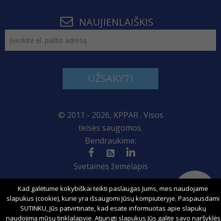
NAUJIENLAIŠKIS
UŽSAKYTI
© 2011 - 2026, KPPAR . Visos
teisės saugomos.
Bendraukime:
Svetainės žemėlapis
Kad galėtume kokybiškai teikti paslaugas Jums, mes naudojame
slapukus (cookie), kurie yra išsaugomi Jūsų kompiuteryje. Paspausdami
Sprendimas:
SUTINKU, Jūs patvirtinate, kad esate informuotas apie slapukų
naudojimą mūsų tinklalapyje. Atjungti slapukus Jūs galite savo naršyklės