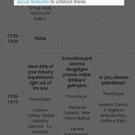
social-features/
to unblock these.
Business
Group Lead,
Microsoft
Baltics
12:30-
Pietūs
13:30
Konsoliduojanti
sistema
Meet 80% of
daugialypei
your industry
įmonės veiklai:
requirements
Ar jūsų klientas
iššūkiai ir
right out of
patenkintas?
galimybės
the box
Pranešėjai:
13:30-
Pranešėjai:
Pranešėjas:
14:15
Andrius Darulis
Martynas
Luciano
ir Vygintas
Gudaitis, New
Cunha, Global
Ankudavičius,
Vision Baltija
Industry
Softera Baltic
Director, To-
Sandra
Increase
Kasiulionytė,