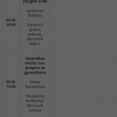
Įžanginis žodis
Apolinaras
Škikūnas
09:30-
09:45
Dynamics
grupės
vadovas,
Microsoft
Baltics
Dinamiškas
verslas: nuo
įkvėpimo iki
įgyvendinimo
09:45-
Valdas
10:00
Markevičius
Pardavimų
direktorius,
Microsoft
Lietuva