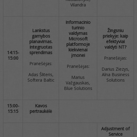
Vilandra
Informacinio
turinio
Lankstus
Žingsniu
valdymas
gamybos
priekyje: kaip
Microsoft
planavimas.
efektyviai
platformoje
Integruotas
valdyti NT?
kiekvienai
14:15-
sprendimas
įmonei
15:00
Pranešėjas:
Pranešėjas:
Pranešėjas:
Darius Ziezys,
Adas Šliteris,
Alna Business
Marius
Softera Baltic
Solutions
Važgauskas,
Blue Solutions
15:00-
Kavos
15:15
pertraukėlė
Adjustment of
Service