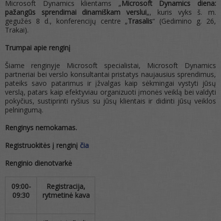
Microsoft Dynamics klientams „
Microsoft Dynamics diena:
pažangūs sprendimai dinamiškam verslui
„, kuris vyks š. m.
gegužės 8 d., konferencijų centre „
Trasalis
“ (Gedimino g. 26,
Trakai).
Trumpai apie renginį
Šiame renginyje Microsoft specialistai, Microsoft Dynamics
partneriai bei verslo konsultantai pristatys naujausius sprendimus,
pateiks savo patarimus ir įžvalgas kaip sėkmingai vystyti jūsų
verslą, patars kaip efektyviau organizuoti įmonės veiklą bei valdyti
pokyčius, sustiprinti ryšius su jūsų klientais ir didinti jūsų veiklos
pelningumą.
Renginys nemokamas.
Registruokitės į renginį
čia
Renginio dienotvarkė
09:00-
Registracija,
09:30
rytmetinė kava