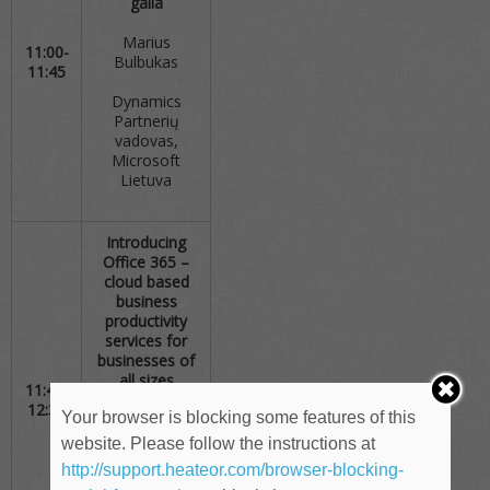
galia
Marius
11:00-
Bulbukas
11:45
Dynamics
Partnerių
vadovas,
Microsoft
Lietuva
Introducing
Office 365 –
cloud based
business
productivity
services for
businesses of
all sizes
11:45-
12:30
Your browser is blocking some features of this
Andrejs
Juščenko
website. Please follow the instructions at
http://support.heateor.com/browser-blocking-
Office Division