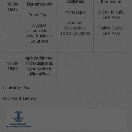
valdymas
Pranešėjai:
16:00-
Dynamics AX
16:45
Pranešėjas:
Jelena Micule,
Pranešėjas:
ERP PRO
Andrius
Alvydas
Maslauskas,
Valdis Ozols,
Liaudanskas,
Torus Solutions
ERP PRO
Alna Business
Solutions
Apibendrinimai
17:00-
ir diskusijos su
19:00
vyno taure ir
užkandžiais
Lauksime Jūsų,
Microsoft Lietuva