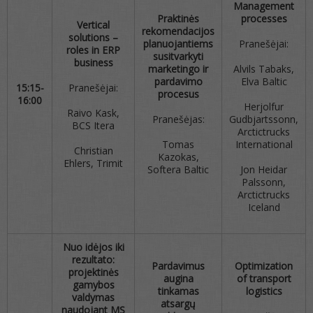
Management
Praktinės
processes
Vertical
rekomendacijos
solutions –
planuojantiems
Pranešėjai:
roles in ERP
susitvarkyti
business
marketingo ir
Alvils Tabaks,
pardavimo
Elva Baltic
15:15-
Pranešėjai:
procesus
16:00
Herjolfur
Raivo Kask,
Pranešėjas:
Gudbjartssonn,
BCS Itera
Arctictrucks
Tomas
International
Christian
Kazokas,
Ehlers, Trimit
Softera Baltic
Jon Heidar
Palssonn,
Arctictrucks
Iceland
Nuo idėjos iki
rezultato:
Pardavimus
Optimization
projektinės
augina
of transport
gamybos
tinkamas
logistics
valdymas
atsargų
naudojant MS