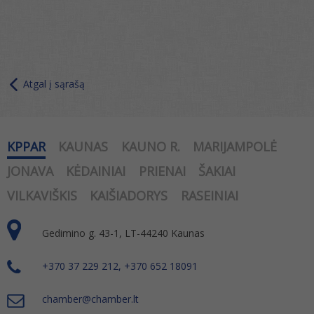
Atgal į sąrašą
KPPAR
KAUNAS
KAUNO R.
MARIJAMPOLĖ
JONAVA
KĖDAINIAI
PRIENAI
ŠAKIAI
VILKAVIŠKIS
KAIŠIADORYS
RASEINIAI
Gedimino g. 43-1, LT-44240 Kaunas
+370 37 229 212, +370 652 18091
chamber@chamber.lt