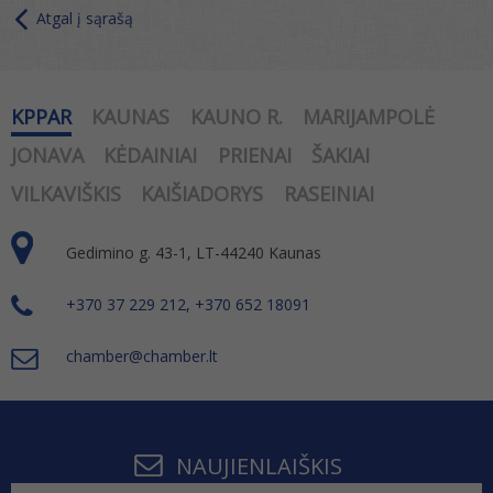
Atgal į sąrašą
KPPAR
KAUNAS
KAUNO R.
MARIJAMPOLĖ
JONAVA
KĖDAINIAI
PRIENAI
ŠAKIAI
VILKAVIŠKIS
KAIŠIADORYS
RASEINIAI
Gedimino g. 43-1, LT-44240 Kaunas
+370 37 229 212, +370 652 18091
chamber@chamber.lt
NAUJIENLAIŠKIS