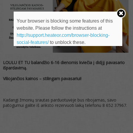
Your browser is blocking some features of this
website. Please follow the instructions at
http://support.heateor.com/browser-blocking-
social-features/
to unblock these.
LOULU ET TU balandžio 6-16 dienomis kviečia į didįjį pavasario
išpardavimą.
Viliojančios kainos – stilingam pavasariui!
Kadangi žmonių srautas parduotuvėje bus ribojamas, savo
patogumui galite iš anksto rezervuoti laiką telefonu 8 652 37967.