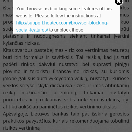
išmokų išmokėjimo paslaugas), nereikalauja tokio
išsamaus rizikos vertinimo kaip FRD, kurių veiklos
Your browser is blocking some features of this
mastas pagal klientų grupę, geografiją bei siūlomus
website. Please follow the instructions at
produktus yra gerokai platesnis. Taigi, kuo
http://support.heateor.com/browser-blocking-
sudėtingesnė FRD veikla, tuo rizikos vertinimas turi būti
social-features/
to unblock these.
platesnis ir nuodugnesnis siekiant tinkamai įvertini
kylančias rizikas.
Kitas svarbus pastebėjimas – rizikos vertinimas neturėtų
būti itin formalus ir savitikslis. Tai reiškia, kad jis turi
padėti rinkos dalyviui nustatyti bei suprasti pinigų
plovimo ir teroristų finansavimo rizikas, su kuriomis
įmonė gali susidurti vykdydama veiklą, nustatyti, kuriose
veiklos srityse iškyla didžiausia rizika, ir imtis atitinkamų
riziką mažinančių priemonių, tinkamai nustatyti
prioritetus ir į reikiamas sritis nukreipti išteklius, t.y.
atitikti aukščiau paminėtus rizikos vertinimo tikslus.
Apžvalgoje, Lietuvos bankas taip pat išskiria gerosios
praktikos pavyzdžius, kuriais rekomenduojama tobulinti
rizikos vertinimą: