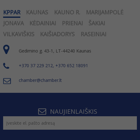
KPPAR
KAUNAS
KAUNO R.
MARIJAMPOLĖ
JONAVA
KĖDAINIAI
PRIENAI
ŠAKIAI
VILKAVIŠKIS
KAIŠIADORYS
RASEINIAI
Gedimino g. 43-1, LT-44240 Kaunas
+370 37 229 212, +370 652 18091
chamber@chamber.lt
NAUJIENLAIŠKIS