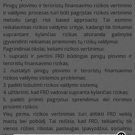
Pinigų plovimo ir teroristų finansavimo rizikos vertinimo
ir valdymo procesas turi būti pagrįstas rizikos vertinimo
metodu (angl. risk based approach). Tai esminis
reikalavimas rizikos valdymo srityje, kadangi tik tinkamai
suprantant kylančias rizikas atsiranda galimybė
įgyvendinti reikiamas priemones tų rizikų valdymui.
Pagrindiniai tikslai, keliami rizikos vertinimui:
1. suprasti ir įvertini FRD būdingas pinigų plovimo ir
teroristų finansavimo rizikas;
2. nustatyti pinigų plovimo ir teroristų finansavimo
rizikos valdymo sistemos problemas;
3. padėti tobulinti rizikos valdymo sistemą;
4. užtikrinti, kad FRD vadovai supranta kylančias rizikas;
5. padėti priimti pagrįstus sprendimus dėl norimos
prisiimti rizikos.
Visų pirma, rizikos vertinimas turi atitikti FRD veiklą
mastą bei pobūdį. Tai reiškia, kad FRD, teikiančių tik
vienos rūšies ribotas paslaugas (pavyzdžiui, socialinių