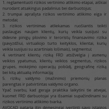
1. reglamentuoti rizikos vertinimo atlikimo etapai, aiškiai
nurodant atsakingus padalinius bei darbuotojus;
2. trumpai aprašyta rizikos vertinimo atlikimo eiga ir
metodai;
3. rizikos vertinimas atliekamas ruošiantis teikti
paslaugas naujam klientų, kurių veikla susijusi su
didesne pinigų plovimo ir teroristų finansavimo rizika
(pavyzdžiui, virtualiojo turto keityklos, klientai, kurių
veikla susijusi su azartiniais lošimais), segmentui;
4. vertinant klientų riziką FRD atsižvelgia į asmenų
veiklos ypatumus, klientų veiklos segmentus, rizikos
grupes, mokėjimo operacijų pobūdį, geografinę riziką
bei kitą aktualią informaciją;
5. rizikų valdymo (mažinimo) priemonių planas
parengtas ir patvirtintas valdymo organo.
Ypač svarbu, kad gerąja praktika laikytini tie atvejai,
kuomet FRD darbuotojai yra išsamiai supažindinami su
rizikos vertinimo atlikimo tvarka.
AVOCAD pataria itin dėmesingai įvertinti savo įstaigos