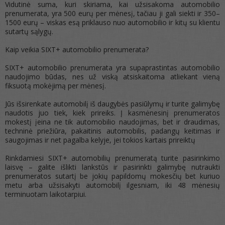
Vidutinė suma, kuri skiriama, kai užsisakoma automobilio
prenumerata, yra 500 eurų per mėnesį, tačiau ji gali siekti ir 350–
1500 eurų – viskas esą priklauso nuo automobilio ir kitų su klientu
sutartų sąlygų.
Kaip veikia SIXT+ automobilio prenumerata?
SIXT+ automobilio prenumerata yra supaprastintas automobilio
naudojimo būdas, nes už viską atsiskaitoma atliekant vieną
fiksuotą mokėjimą per mėnesį.
Jūs išsirenkate automobilį iš daugybės pasiūlymų ir turite galimybę
naudotis juo tiek, kiek prireiks. Į kasmėnesinį prenumeratos
mokestį įeina ne tik automobilio naudojimas, bet ir draudimas,
techninė priežiūra, pakaitinis automobilis, padangų keitimas ir
saugojimas ir net pagalba kelyje, jei tokios kartais prireiktų
Rinkdamiesi SIXT+ automobilių prenumeratą turite pasirinkimo
laisvę – galite išlikti lankstūs ir pasirinkti galimybę nutraukti
prenumeratos sutartį be jokių papildomų mokesčių bet kuriuo
metu arba užsisakyti automobilį ilgesniam, iki 48 mėnesių
terminuotam laikotarpiui.