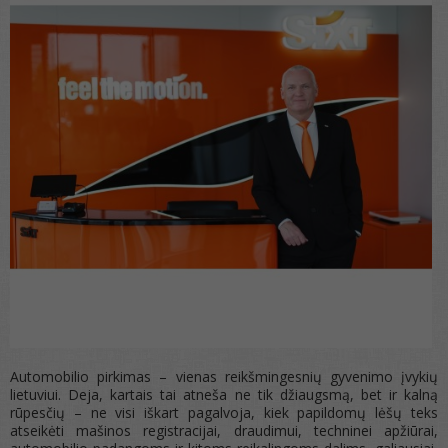
Automobilio pirkimas – vienas reikšmingesnių gyvenimo įvykių
lietuviui. Deja, kartais tai atneša ne tik džiaugsmą, bet ir kalną
rūpesčių – ne visi iškart pagalvoja, kiek papildomų lėšų teks
atseikėti mašinos registracijai, draudimui, techninei apžiūrai,