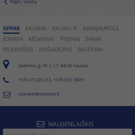
Atgal į sąrašą
KPPAR
KAUNAS
KAUNO R.
MARIJAMPOLĖ
JONAVA
KĖDAINIAI
PRIENAI
ŠAKIAI
VILKAVIŠKIS
KAIŠIADORYS
RASEINIAI
Gedimino g. 43-1, LT-44240 Kaunas
+370 37 229 212, +370 652 18091
chamber@chamber.lt
NAUJIENLAIŠKIS