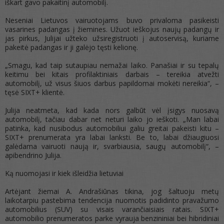
iškart gavo pakaitinį automobilį.
Neseniai Lietuvos vairuotojams buvo privaloma pasikeisti
vasarines padangas į žiemines. Užuot ieškojus naujų padangų ir
jas pirkus, Julijai užteko užsiregistruoti į autoservisą, kuriame
pakeitė padangas ir ji galėjo tęsti kelionę.
„Smagu, kad taip sutaupiau nemažai laiko. Panašiai ir su tepalų
keitimu bei kitais profilaktiniais darbais – tereikia atvežti
automobilį, už visus šiuos darbus papildomai mokėti nereikia“, –
tęsė SIXT+ klientė.
Julija neatmeta, kad kada nors galbūt vėl įsigys nuosavą
automobilį, tačiau dabar net neturi laiko jo ieškoti. „Man labai
patinka, kad nusibodus automobiliui galiu greitai pakeisti kitu –
SIXT+ prenumerata yra labai lanksti. Be to, labai džiaugiuosi
galėdama vairuoti naują ir, svarbiausia, saugų automobilį“, –
apibendrino Julija.
Ką nuomojasi ir kiek išleidžia lietuviai
Artėjant žiemai A. Andrašiūnas tikina, jog šaltuoju metų
laikotarpiu pastebima tendencija nuomotis padidinto pravažumo
automobilius (SUV) su visais varančiaisiais ratais. SIXT+
automobilio prenumeratos parke vyrauja benzininiai bei hibridiniai