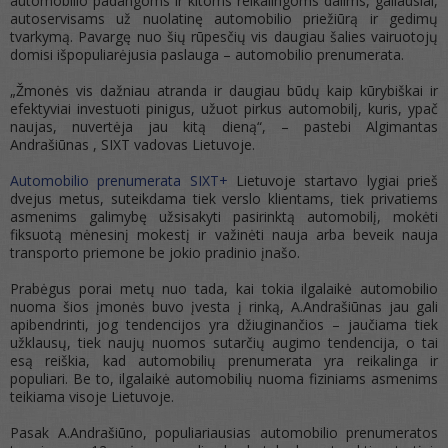
automobilio padangoms ir kitoms reikalingoms dalims, galiausiai,
autoservisams už nuolatinę automobilio priežiūrą ir gedimų
tvarkymą. Pavargę nuo šių rūpesčių vis daugiau šalies vairuotojų
domisi išpopuliarėjusia paslauga – automobilio prenumerata.
„Žmonės vis dažniau atranda ir daugiau būdų kaip kūrybiškai ir
efektyviai investuoti pinigus, užuot pirkus automobilį, kuris, ypač
naujas, nuvertėja jau kitą dieną“, – pastebi Algimantas
Andrašiūnas , SIXT vadovas Lietuvoje.
Automobilio prenumerata SIXT+
Lietuvoje startavo lygiai prieš
dvejus metus, suteikdama tiek verslo klientams, tiek privatiems
asmenims galimybę užsisakyti pasirinktą automobilį, mokėti
fiksuotą mėnesinį mokestį ir važinėti nauja arba beveik nauja
transporto priemone be jokio pradinio įnašo.
Prabėgus porai metų nuo tada, kai tokia ilgalaikė automobilio
nuoma šios įmonės buvo įvesta į rinką, A.Andrašiūnas jau gali
apibendrinti, jog tendencijos yra džiuginančios – jaučiama tiek
užklausų, tiek naujų nuomos sutarčių augimo tendencija, o tai
esą reiškia, kad automobilių prenumerata yra reikalinga ir
populiari. Be to, ilgalaikė automobilių nuoma fiziniams asmenims
teikiama visoje Lietuvoje.
Pasak A.Andrašiūno, populiariausias automobilio prenumeratos