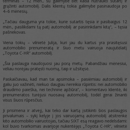
terminas – 12 mėn., su galimybe bet kada nutraukti sutartį ir
grąžinti automobilį. Dalis klientų tokia galimybe pasinaudoja po
4–6 mėnesių.
„Tačiau dauguma yra tokie, kurie sutartis tęsia ir pasibaigus 12
mėn., pasilikdami tą patį automobilį ar pasirinkdami kitą“, – tęsia
pašnekovas.
Viena tokių – vilnietė Julija, kuri jau du kartus yra prasitęsusi
automobilio prenumeratą ir šiuo metu vairuoja naujutėlaitį
„Toyota C-HR“ automobilį.
„Šia paslauga naudojuosi jau porą metų. Pabandžiau mėnesiui,
vėliau norėjau pratęsti nuomą, taip ir užsitęsė.
Paskaičiavau, kad man tai apsimoka – pasiėmiau automobilį ir
galiu juo važinėti, niekuo daugiau nereikia rūpintis: nei automobilio
draudimo paieška, nei technine apžiūra“, – komentavo klientė, iki
prenumeratos turėjusi nuosavą automobilį, todėl gerai žinanti
visus šiuos rūpesčius.
Ji prisimena ir atvejį, kai teko dar kartą įsitikinti šios paslaugos
privalumais – sykį kelyje į jos vairuojamą automobilį atsitrenkė
kito automobilio vairuotojas, tačiau SIXT esą reagavo nedelsdami:
kol buvo tvarkomas avarijoje nukentėjęs „Toyota C-HR“, vilnietė