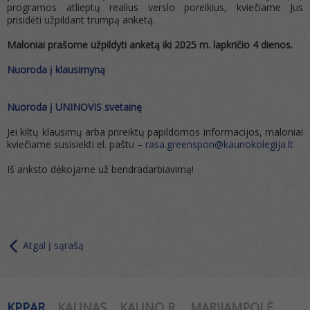
programos atlieptų realius verslo poreikius, kviečiame Jus
prisidėti užpildant trumpą anketą.
Maloniai prašome užpildyti anketą iki 2025 m. lapkričio 4 dienos.
Nuoroda į klausimyną
Nuoroda į UNINOVIS svetainę
Jei kiltų klausimų arba prireiktų papildomos informacijos, maloniai
kviečiame susisiekti el. paštu –
rasa.greenspon@kaunokolegija.lt
Iš anksto dėkojame už bendradarbiavimą!
Atgal į sąrašą
KPPAR
KAUNAS
KAUNO R.
MARIJAMPOLĖ