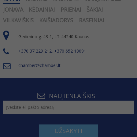
JONAVA
KĖDAINIAI
PRIENAI
ŠAKIAI
VILKAVIŠKIS
KAIŠIADORYS
RASEINIAI
Gedimino g. 43-1, LT-44240 Kaunas
+370 37 229 212, +370 652 18091
chamber@chamber.lt
NAUJIENLAIŠKIS
UŽSAKYTI