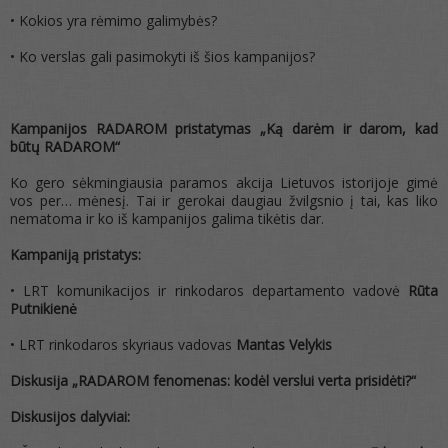
• Kokios yra rėmimo galimybės?
• Ko verslas gali pasimokyti iš šios kampanijos?
Kampanijos RADAROM pristatymas „Ką darėm ir darom, kad
būtų RADAROM“
Ko gero sėkmingiausia paramos akcija Lietuvos istorijoje gimė
vos per… mėnesį. Tai ir gerokai daugiau žvilgsnio į tai, kas liko
nematoma ir ko iš kampanijos galima tikėtis dar.
Kampaniją pristatys:
• LRT komunikacijos ir rinkodaros departamento vadovė
Rūta
Putnikienė
• LRT rinkodaros skyriaus vadovas
Mantas Velykis
Diskusija „RADAROM fenomenas: kodėl verslui verta prisidėti?“
Diskusijos dalyviai: