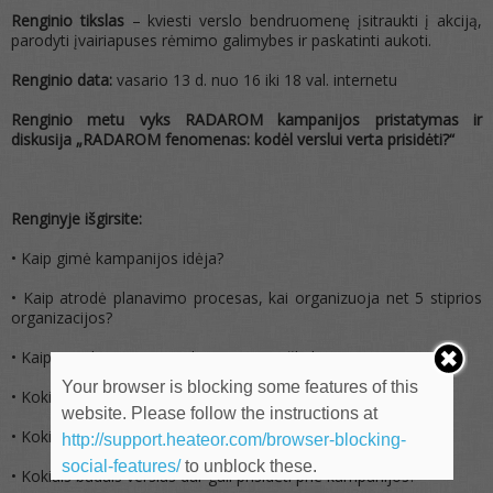
Renginio tikslas
– kviesti verslo bendruomenę įsitraukti į akciją,
parodyti įvairiapuses rėmimo galimybes ir paskatinti aukoti.
Renginio data:
vasario 13 d. nuo 16 iki 18 val. internetu
Renginio metu vyks RADAROM kampanijos pristatymas ir
diskusija „RADAROM fenomenas: kodėl verslui verta prisidėti?“
Renginyje išgirsite:
• Kaip gimė kampanijos idėja?
• Kaip atrodė planavimo procesas, kai organizuoja net 5 stiprios
organizacijos?
• Kaip atrodo RADAROM kampanijos užkulisiai?
Your browser is blocking some features of this
• Kokie iššūkiai kyla įgyvendinant kampaniją?
website. Please follow the instructions at
• Kokie veiksniai lemia sėkmingus kampanijos rezultatus?
http://support.heateor.com/browser-blocking-
social-features/
to unblock these.
• Kokiais būdais verslas dar gali prisidėti prie kampanijos?