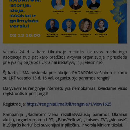
Vasario 24 d. – karo Ukrainoje metinės. Lietuvos marketingo
asociacija nuo pat karo pradžios aktyviai organizuoja ir prisideda
prie įvairių pagalbos Ukrainai iniciatyvų ir jų viešinimo.
Šį kartą LiMA prisideda prie akcijos RADAROM viešinimo ir kartu
su LRT vasario 13 d. 16 val. organizuoja paramos renginį
!
Dalyvavimas renginyje internetu yra nemokamas, kviečiame visus
registruotis ir prisijungti
!
Registracija:
https://renginiai.lima.lt/lt/
renginiai/1/view1625
Kampanija „Radarom” viena rezultatyviausių paramos Ukrainai
akcijų, organizuojama LRT, „Blue/Yellow“, „Laisvės TV“, „VienasK“
ir „Stiprūs kartu” bei suvienijusi ir piliečius, ir verslą kilniam tikslui.