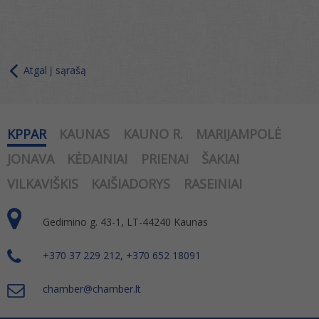
Atgal į sąrašą
KPPAR
KAUNAS
KAUNO R.
MARIJAMPOLĖ
JONAVA
KĖDAINIAI
PRIENAI
ŠAKIAI
VILKAVIŠKIS
KAIŠIADORYS
RASEINIAI
Gedimino g. 43-1, LT-44240 Kaunas
+370 37 229 212, +370 652 18091
chamber@chamber.lt