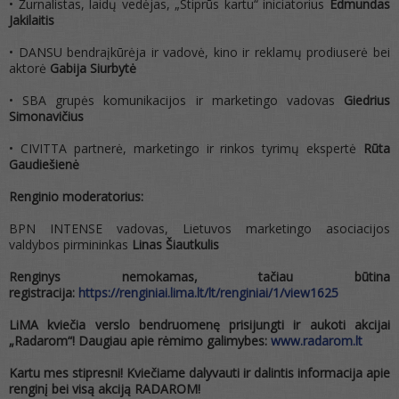
• Žurnalistas, laidų vedėjas, „Stiprūs kartu“ iniciatorius
Edmundas
Jakilaitis
• DANSU bendraįkūrėja ir vadovė, kino ir reklamų prodiuserė bei
aktorė
Gabija Siurbytė
• SBA grupės komunikacijos ir marketingo vadovas
Giedrius
Simonavičius
• CIVITTA partnerė, marketingo ir rinkos tyrimų ekspertė
Rūta
Gaudiešienė
Renginio moderatorius:
BPN INTENSE vadovas, Lietuvos marketingo asociacijos
valdybos pirmininkas
Linas Šiautkulis
Renginys nemokamas, tačiau būtina
registracija:
https://renginiai.lima.lt/lt/
renginiai/1/view1625
LiMA kviečia verslo bendruomenę prisijungti ir aukoti akcijai
„Radarom“!
Daugiau apie rėmimo galimybes:
www.radarom.lt
Kartu mes stipresni
! Kvie
čiame dalyvauti ir dalintis informacija apie
renginį bei visą akciją RADAROM
!