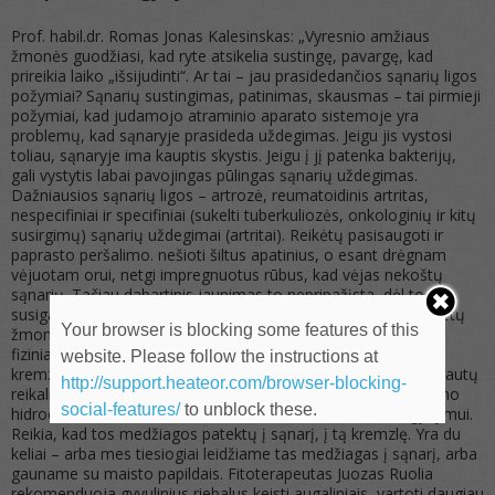
Prof. habil.dr. Romas Jonas Kalesinskas: „Vyresnio amžiaus
žmonės guodžiasi, kad ryte atsikelia sustingę, pavargę, kad
prireikia laiko „išsijudinti“. Ar tai – jau prasidedančios sąnarių ligos
požymiai? Sąnarių sustingimas, patinimas, skausmas – tai pirmieji
požymiai, kad judamojo atraminio aparato sistemoje yra
problemų, kad sąnaryje prasideda uždegimas. Jeigu jis vystosi
toliau, sąnaryje ima kauptis skystis. Jeigu į jį patenka bakterijų,
gali vystytis labai pavojingas pūlingas sąnarių uždegimas.
Dažniausios sąnarių ligos – artrozė, reumatoidinis artritas,
nespecifiniai ir specifiniai (sukelti tuberkuliozės, onkologinių ir kitų
susirgimų) sąnarių uždegimai (artritai). Reikėtų pasisaugoti ir
paprasto peršalimo. nešioti šiltus apatinius, o esant drėgnam
vėjuotam orui, netgi impregnuotus rūbus, kad vėjas nekoštų
sąnarių. Tačiau dabartinis jaunimas to nepripažįsta, dėl to
susigadina sąnarius. Gydytojams tenka konsultuoti 40 -50 metų
Your browser is blocking some features of this
žmones, kurie pradeda užsiiminėti neadekvačia gimnastika,
fiziniais krūviais ir pan. Tai suspaudžia, traumuoja sąnarių
website. Please follow the instructions at
kremzlę, kuri atsistatyti nebegali. Labai svarbu, kad sąnariai gautų
http://support.heateor.com/browser-blocking-
reikalingų medžiagų. Jų yra maisto papilduose su gliukozamino
social-features/
to unblock these.
hidrochloridu ir medikamentuose, kurie skiriami sąnarių gydymui.
Reikia, kad tos medžiagos patektų į sąnarį, į tą kremzlę. Yra du
keliai – arba mes tiesiogiai leidžiame tas medžiagas į sąnarį, arba
gauname su maisto papildais. Fitoterapeutas Juozas Ruolia
rekomenduoja gyvulinius riebalus keisti augaliniais, vartoti daugiau