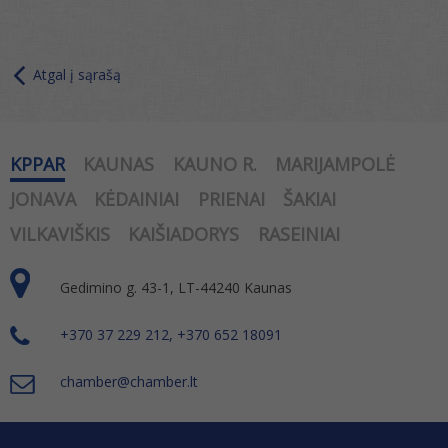
Atgal į sąrašą
KPPAR
KAUNAS
KAUNO R.
MARIJAMPOLĖ
JONAVA
KĖDAINIAI
PRIENAI
ŠAKIAI
VILKAVIŠKIS
KAIŠIADORYS
RASEINIAI
Gedimino g. 43-1, LT-44240 Kaunas
+370 37 229 212, +370 652 18091
chamber@chamber.lt