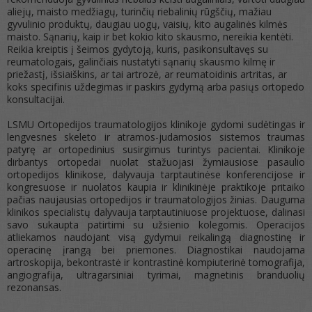
aliejų, maisto medžiagų, turinčių riebalinių rūgščių, mažiau
gyvulinio produktų, daugiau uogų, vaisių, kito augalinės kilmės
maisto. Sąnarių, kaip ir bet kokio kito skausmo, nereikia kentėti.
Reikia kreiptis į šeimos gydytoją, kuris, pasikonsultavęs su
reumatologais, galinčiais nustatyti sąnarių skausmo kilmę ir
priežastį, išsiaiškins, ar tai artrozė, ar reumatoidinis artritas, ar
koks specifinis uždegimas ir paskirs gydymą arba pasiųs ortopedo
konsultacijai.
LSMU Ortopedijos traumatologijos klinikoje gydomi sudėtingas ir
lengvesnes skeleto ir atramos-judamosios sistemos traumas
patyrę ar ortopedinius susirgimus turintys pacientai. Klinikoje
dirbantys ortopedai nuolat stažuojasi žymiausiose pasaulio
ortopedijos klinikose, dalyvauja tarptautinėse konferencijose ir
kongresuose ir nuolatos kaupia ir klinikinėje praktikoje pritaiko
pačias naujausias ortopedijos ir traumatologijos žinias. Dauguma
klinikos specialistų dalyvauja tarptautiniuose projektuose, dalinasi
savo sukaupta patirtimi su užsienio kolegomis. Operacijos
atliekamos naudojant visą gydymui reikalingą diagnostinę ir
operacinę įrangą bei priemones. Diagnostikai naudojama
artroskopija, bekontrastė ir kontrastinė kompiuterinė tomografija,
angiografija, ultragarsiniai tyrimai, magnetinis branduolių
rezonansas.