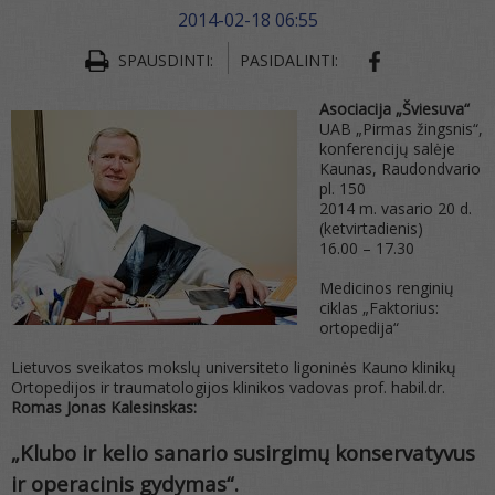
2014-02-18 06:55
SPAUSDINTI:
PASIDALINTI:
Asociacija „Šviesuva“
UAB „Pirmas žingsnis“,
konferencijų salėje
Kaunas, Raudondvario
pl. 150
2014 m. vasario 20 d.
(ketvirtadienis)
16.00 – 17.30
Medicinos renginių
ciklas „Faktorius:
ortopedija“
Lietuvos sveikatos mokslų universiteto ligoninės Kauno klinikų
Ortopedijos ir traumatologijos klinikos vadovas prof. habil.dr.
Romas Jonas Kalesinskas:
„Klubo ir kelio sanario susirgimų konservatyvus
ir operacinis gydymas“.