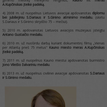
gimimo metinių minėjimo renginius,
Kauno m. meras
A.Kupčinskas įteikė padėką.
4) 2008 m. už nuopelnus Lietuvos aviacijai apdovanotas
diplomu
bei jubiliejiniu S.Dariaus ir S.Girėno atminimo medaliu.
(skirtu
S.Dariaus ir S.Girėno skrydžio 75 – mečiui).
5) 2010 m. apdovanotas Lietuvos aviacijos muziejaus įsteigtu
Antano Gustaičio medaliu.
6) 2010 m. už nuoširdu darbą kuriant dokumentinį filmą „Vienas
per Atlantą prieš 75 metus“
Kauno miesto meras A.Kupčinskas
įteikė padėką.
7) 2011 m. už nuopelnus Kauno miestui apdovanotas burmistro
Jono Vileišio žalvariniu medaliu
.
8) 2013 m. už nuopelnus civilinei aviacijai apdovanotas
S.Dariaus
ir S.Girėno medaliu.