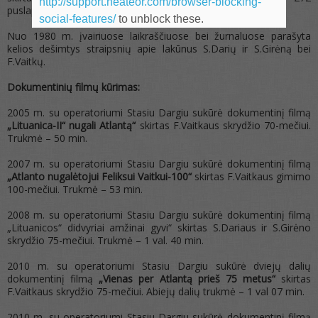
http://support.heateor.com/browser-blocking-
puslapiai, 468 fotoreprodukcijos. Tiražas-1500 vnt.
social-features/
to unblock these.
Nuo 1980 m. įvairiuose laikraščiuose bei žurnaluose parašyta
kelios dešimtys straipsnių apie lakūnus S.Darių ir S.Girėną bei
F.Vaitkų.
Dokumentinių filmų kūrimas:
2005 m. su operatoriumi Stasiu Dargiu sukūrė dokumentinį filmą
„Lituanica-II“ nugali Atlantą“
skirtas F.Vaitkaus skrydžio 70-mečiui.
Trukmė – 50 min.
2007 m. su operatoriumi Stasiu Dargiu sukūrė dokumentinį filmą
„Atlanto nugalėtojui Feliksui Vaitkui-100“
skirtas F.Vaitkaus gimimo
100-mečiui. Trukmė – 53 min.
2008 m. su operatoriumi Stasiu Dargiu sukūrė dokumentinį filmą
„Lituanicos“ didvyriai amžinai gyvi“ skirtas S.Dariaus ir S.Girėno
skrydžio 75-mečiui. Trukmė – 1 val. 40 min.
2010 m. su operatoriumi Stasiu Dargiu sukūrė dviejų dalių
dokumentinį filmą
„Vienas per Atlantą prieš 75 metus“
skirtas
F.Vaitkaus skrydžio 75-mečiui. Abiejų dalių trukmė – 1 val 07 min.
2010 m. su operatoriumi Stasiu Dargiu sukūrė dokumentinį filmą