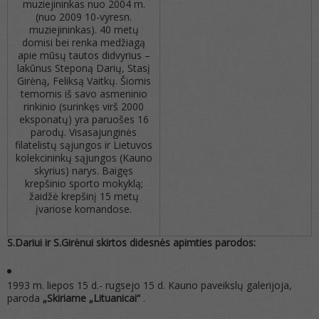
muziejininkas nuo 2004 m.
(nuo 2009 10-vyresn.
muziejininkas). 40 metų
domisi bei renka medžiagą
apie mūsų tautos didvyrius –
lakūnus Steponą Darių, Stasį
Girėną, Feliksą Vaitkų. Šiomis
temomis iš savo asmeninio
rinkinio (surinkęs virš 2000
eksponatų) yra paruošes 16
parodų. Visasajunginės
filatelistų sąjungos ir Lietuvos
kolekcininkų sąjungos (Kauno
skyrius) narys. Baigęs
krepšinio sporto mokyklą;
žaidžė krepšinį 15 metų
įvariose komandose.
S.Dariui ir S.Girėnui skirtos didesnės apimties parodos:
1993 m. liepos 15 d.- rugsejo 15 d. Kauno paveikslų galerijoja,
paroda
„Skiriame „Lituanicai“
.