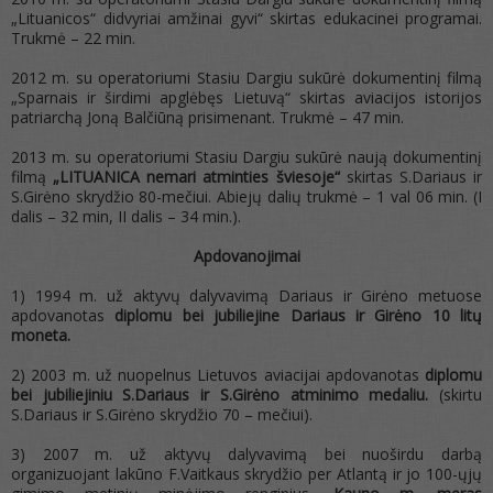
„Lituanicos“ didvyriai amžinai gyvi“ skirtas edukacinei programai.
Trukmė – 22 min.
2012 m. su operatoriumi Stasiu Dargiu sukūrė dokumentinį filmą
„Sparnais ir širdimi apglėbęs Lietuvą“ skirtas aviacijos istorijos
patriarchą Joną Balčiūną prisimenant. Trukmė – 47 min.
2013 m. su operatoriumi Stasiu Dargiu sukūrė naują dokumentinį
filmą
„LITUANICA nemari atminties šviesoje“
skirtas S.Dariaus ir
S.Girėno skrydžio 80-mečiui. Abiejų dalių trukmė – 1 val 06 min. (I
dalis – 32 min, II dalis – 34 min.).
Apdovanojimai
1) 1994 m. už aktyvų dalyvavimą Dariaus ir Girėno metuose
apdovanotas
diplomu bei jubiliejine Dariaus ir Girėno 10 litų
moneta.
2) 2003 m. už nuopelnus Lietuvos aviacijai apdovanotas
diplomu
bei jubiliejiniu S.Dariaus ir S.Girėno atminimo medaliu.
(skirtu
S.Dariaus ir S.Girėno skrydžio 70 – mečiui).
3) 2007 m. už aktyvų dalyvavimą bei nuoširdu darbą
organizuojant lakūno F.Vaitkaus skrydžio per Atlantą ir jo 100-ųjų