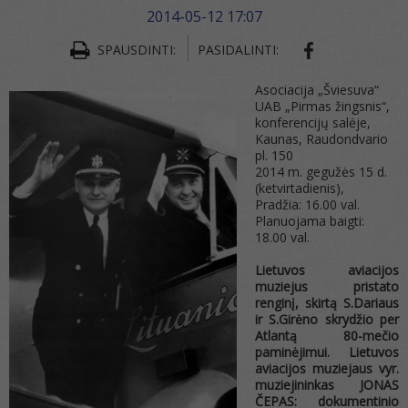
2014-05-12 17:07
SPAUSDINTI:
PASIDALINTI:
Asociacija „Šviesuva“
UAB „Pirmas žingsnis“,
konferencijų salėje,
Kaunas, Raudondvario
pl. 150
2014 m. gegužės 15 d.
(ketvirtadienis),
Pradžia: 16.00 val.
Planuojama baigti:
18.00 val.
Lietuvos aviacijos
muziejus pristato
renginį, skirtą
S.Dariaus
ir S.Girėno skrydžio per
Atlantą 80-mečio
paminėjimui.
Lietuvos
aviacijos muziejaus vyr.
muziejininkas
JONAS
ČEPAS:
dokumentinio