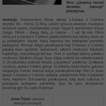
filmo „Lituanica nemari
atminties šviesoje“
pristatymas.
Anotacija.
Dokumentinis filmas skirtas S.Dariaus ir S.Girėno
skrydžio 80 – mečiui. Šį filmą sukūrė Lietuvos aviacijos muziejaus
iniciatyva vyresn. muziejininkas Jonas Čepas ir operatorius Stasys
Dargis. Filmas – dviejų dalių, jo trukmė – 1 val. 06 min. Filmo
tema yra S.Dariaus ir S.Girėno palaikų kelionė nuo lakūnų žūties iki
jų palaidojimo Kaune, Karių kapinėse bei antkapinio paminklo
pastatymo. Pirmoje dalyje pasakojama kaip S.Dariaus ir S.Girėno
palaikai buvo apžiūrėti, balzamuoti, laikomi medicinos fakulteto
koplitėlėje, mauzoliejuje bei kas 1944 m. paslėpė lakūnų palaikus
medicinos fakulteto rūsyje. Šioje dalyje rodomi šie unikalūs kadrai:
1) 39 sekundžių trukmės tikrasis „Lituanikos“ pakilimas; 2) lėktuvo
nuolaužų apžiūra Soldino girioje; 3) vokiečių kariai Kauno gatvėse
okupacijos metais.
Antroje dalyje pasakojama kaip 1963 m. buvo
atrasti S.Dariaus ir S.Girėno palaikai, pakartotinai ištirti ir palaidoti
Karių kapinėse. Žiurovamas pasakojama, kaip buvo sukurtas ir
pastatytas antkapinis paminklas. Apie tai savo atsiminimus
pasakoja gyvi šių įvykių liudytojai.
Jonas Čepas:
Lietuvos
aviacijos muziejus,