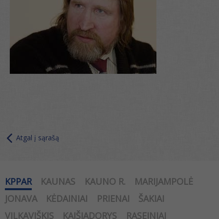
Atgal į sąrašą
KPPAR
KAUNAS
KAUNO R.
MARIJAMPOLĖ
JONAVA
KĖDAINIAI
PRIENAI
ŠAKIAI
VILKAVIŠKIS
KAIŠIADORYS
RASEINIAI