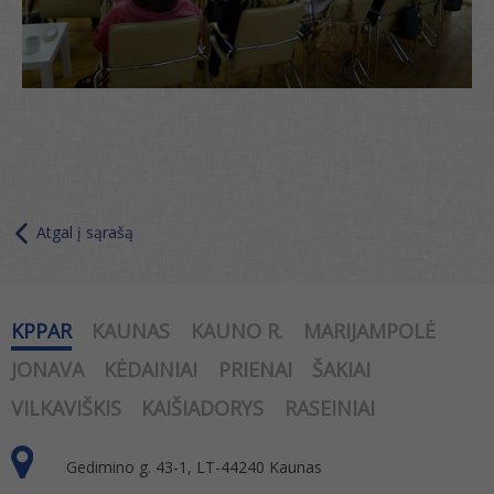
Atgal į sąrašą
KPPAR
KAUNAS
KAUNO R.
MARIJAMPOLĖ
JONAVA
KĖDAINIAI
PRIENAI
ŠAKIAI
VILKAVIŠKIS
KAIŠIADORYS
RASEINIAI
Gedimino g. 43-1, LT-44240 Kaunas