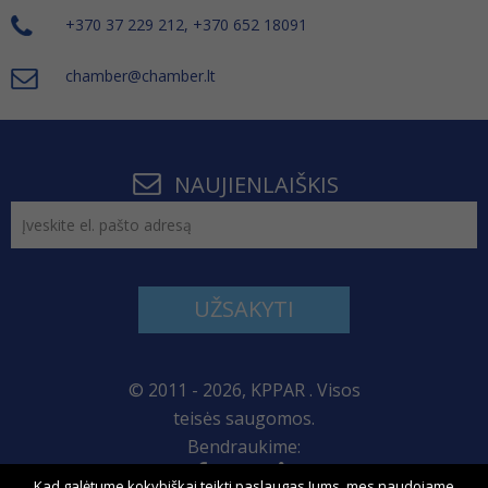
+370 37 229 212, +370 652 18091
chamber@chamber.lt
NAUJIENLAIŠKIS
UŽSAKYTI
© 2011 - 2026, KPPAR . Visos
teisės saugomos.
Bendraukime:
Kad galėtume kokybiškai teikti paslaugas Jums, mes naudojame