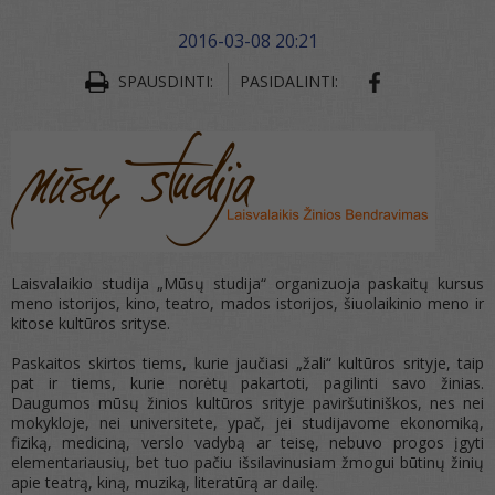
2016-03-08 20:21
SPAUSDINTI:
PASIDALINTI:
Laisvalaikio studija „Mūsų studija“ organizuoja paskaitų kursus
meno istorijos, kino, teatro, mados istorijos, šiuolaikinio meno ir
kitose kultūros srityse.
Paskaitos skirtos tiems, kurie jaučiasi „žali“ kultūros srityje, taip
pat ir tiems, kurie norėtų pakartoti, pagilinti savo žinias.
Daugumos mūsų žinios kultūros srityje paviršutiniškos, nes nei
mokykloje, nei universitete, ypač, jei studijavome ekonomiką,
fiziką, mediciną, verslo vadybą ar teisę, nebuvo progos įgyti
elementariausių, bet tuo pačiu išsilavinusiam žmogui būtinų žinių
apie teatrą, kiną, muziką, literatūrą ar dailę.