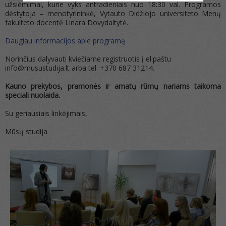
užsiėmimai, kurie vyks antradieniais nuo 18:30 val. Programos
dėstytoja – menotyrininkė, Vytauto Didžiojo universiteto Menų
fakulteto docentė Linara Dovydaitytė.
Daugiau informacijos apie programą
Norinčius dalyvauti kviečiame registruotis į el.paštu
info@musustudija.lt arba tel. +370 687 31214.
Kauno prekybos, pramonės ir amatų rūmų nariams taikoma
speciali nuolaida.
Su geriausiais linkėjimais,
Mūsų studija