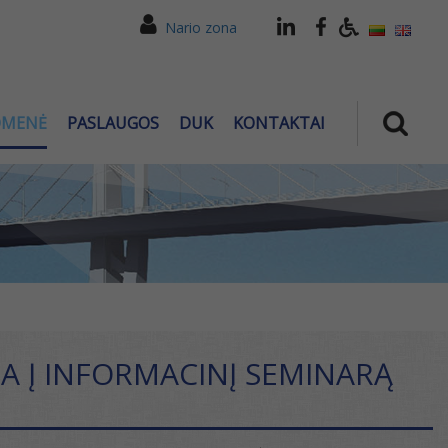
Nario zona
OMENĖ
PASLAUGOS
DUK
KONTAKTAI
A Į INFORMACINĮ SEMINARĄ