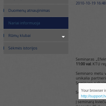
2010-10-19 16:48
Duomenų atnaujinimas
Nariai informuoja
Rūmų klubai
Sėkmės istorijos
Seminaras „Efek
11:00 val
. KTU re
Seminaro metu v
unikalia partner
Seminaro pabaigo
Your browser is
Seminaras vyks a
http://support.
Į seminarą kvieči