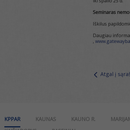
iki spalio 25 d.
Seminaras nem
Iškilus papildom
Daugiau informa
,
www.gatewaybal
Atgal į sąra
KPPAR
KAUNAS
KAUNO R.
MARIJA