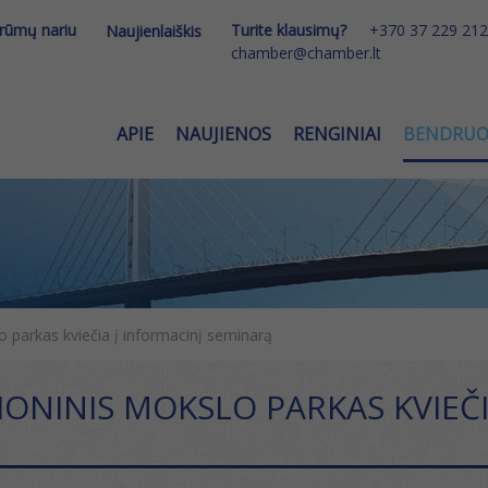
 rūmų nariu
Turite klausimų?
+370 37 229 212
Naujienlaiškis
chamber@chamber.lt
APIE
NAUJIENOS
RENGINIAI
BENDRU
 parkas kviečia į informacinį seminarą
IONINIS MOKSLO PARKAS KVIEČI