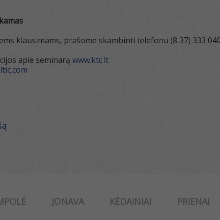
okamas
iems klausimams, prašome skambinti telefonu (8 37) 333 040
cijos apie seminarą
www.ktc.lt
tic.com
šą
MPOLĖ
JONAVA
KĖDAINIAI
PRIENAI