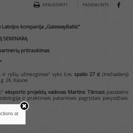
SPAUSDINTI:
PASIDALINTI:
Latvijos kompanija „GatewayBaltic“
NĮ SEMINARĄ
partnerių pritraukimas
“
 ir ryšių užmezgimas“ vyks š.m
. spalio 27 d
. (trečiadienį)
g. 26, Kaune.
ic“
eksporto projektų vadovas Martins Tiknuss
pasidalins
dologija ir praktiniais patarimais pagrįstais pavyzdžiais.
ctions at