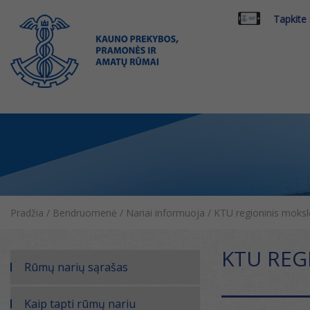
Tapkite
Pradžia
/
Bendruomenė
/
Nariai informuoja
/
KTU regioninis mokslo
KTU REG
Rūmų narių sąrašas
Kaip tapti rūmų nariu