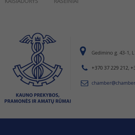
KAIŠIADORYS
RASEINIAI
Gedimino g. 43-1,
+370 37 229 212, +
chamber@chamber.