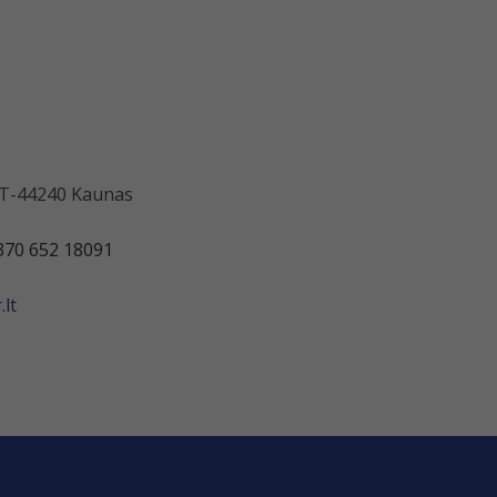
 LT-44240 Kaunas
370 652 18091
lt