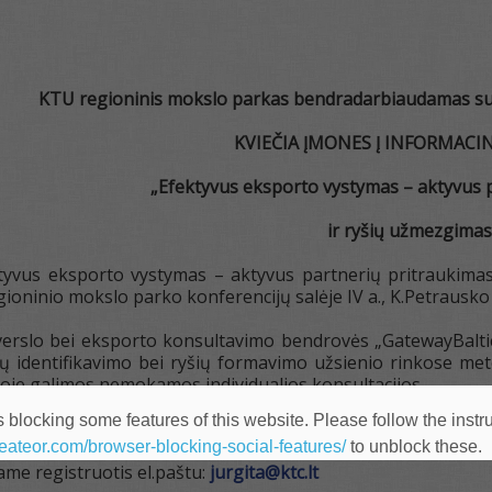
KTU regioninis mokslo parkas bendradarbiaudamas su 
KVIEČIA ĮMONES Į INFORMACI
„Efektyvus eksporto vystymas – aktyvus 
ir ryšių užmezgimas
tyvus eksporto vystymas – aktyvus partnerių pritraukimas
gioninio mokslo parko konferencijų salėje IV a., K.Petrausko 
erslo bei eksporto konsultavimo bendrovės „GatewayBalt
ių identifikavimo bei ryšių formavimo užsienio rinkose meto
je galimos nemokamos individualios konsultacijos.
 blocking some features of this website. Please follow the instru
nglų kalba. Renginio trukmė 2-3 val.
heateor.com/browser-blocking-social-features/
to unblock these.
ame registruotis el.paštu:
jurgita@ktc.lt