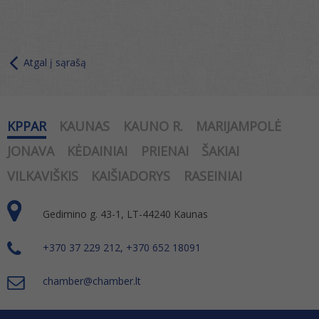
Atgal į sąrašą
KPPAR
KAUNAS
KAUNO R.
MARIJAMPOLĖ
JONAVA
KĖDAINIAI
PRIENAI
ŠAKIAI
VILKAVIŠKIS
KAIŠIADORYS
RASEINIAI
Gedimino g. 43-1, LT-44240 Kaunas
+370 37 229 212, +370 652 18091
chamber@chamber.lt