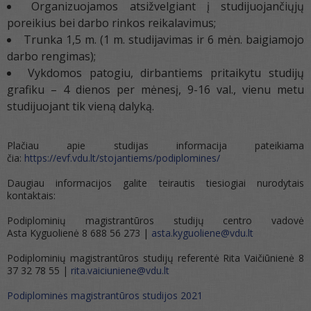
Organizuojamos atsižvelgiant į studijuojančiųjų
poreikius bei darbo rinkos reikalavimus;
Trunka 1,5 m. (1 m. studijavimas ir 6 mėn. baigiamojo
darbo rengimas);
Vykdomos patogiu, dirbantiems pritaikytu studijų
grafiku – 4 dienos per mėnesį, 9-16 val., vienu metu
studijuojant tik vieną dalyką.
Plačiau apie studijas informacija pateikiama
čia:
https://evf.vdu.lt/stojantiems/podiplomines/
Daugiau informacijos galite teirautis tiesiogiai nurodytais
kontaktais:
Podiplominių magistrantūros studijų centro vadovė
Asta Kyguolienė 8 688 56 273 |
asta.kyguoliene@vdu.lt
Podiplominių magistrantūros studijų referentė Rita Vaičiūnienė 8
37 32 78 55 |
rita.vaiciuniene@vdu.lt
Podiplominės magistrantūros studijos 2021