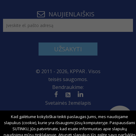
NAUJIENLAIŠKIS
UŽSAKYTI
© 2011 - 2026, KPPAR . Visos
teisės saugomos.
Bendraukime:
Svetainės žemėlapis
Kad galėtume kokybiškai teikti paslaugas Jums, mes naudojame
slapukus (cookie), kurie yra išsaugomi Jūsų kompiuteryje. Paspausdami
Sprendimas:
SUTINKU, Jūs patvirtinate, kad esate informuotas apie slapukų
naudojimą mūsų tinklalapyje. Atjungti slapukus Jūs galite savo naršyklės