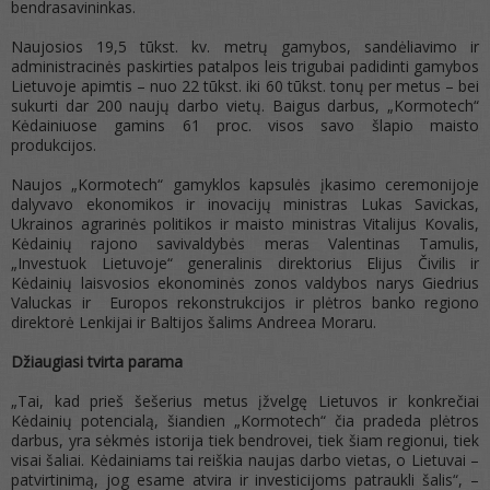
bendrasavininkas.
Naujosios 19,5 tūkst. kv. metrų gamybos, sandėliavimo ir
administracinės paskirties patalpos leis trigubai padidinti gamybos
Lietuvoje apimtis – nuo 22 tūkst. iki 60 tūkst. tonų per metus – bei
sukurti dar 200 naujų darbo vietų. Baigus darbus, „Kormotech“
Kėdainiuose gamins 61 proc. visos savo šlapio maisto
produkcijos.
Naujos „Kormotech“ gamyklos kapsulės įkasimo ceremonijoje
dalyvavo ekonomikos ir inovacijų ministras Lukas Savickas,
Ukrainos agrarinės politikos ir maisto ministras Vitalijus Kovalis,
Kėdainių rajono savivaldybės meras Valentinas Tamulis,
„Investuok Lietuvoje“ generalinis direktorius Elijus Čivilis ir
Kėdainių laisvosios ekonominės zonos valdybos narys Giedrius
Valuckas ir Europos rekonstrukcijos ir plėtros banko regiono
direktorė Lenkijai ir Baltijos šalims Andreea Moraru.
Dž
iaugiasi tvirta parama
„Tai, kad prieš šešerius metus įžvelgę Lietuvos ir konkrečiai
Kėdainių potencialą, šiandien „Kormotech“ čia pradeda plėtros
darbus, yra sėkmės istorija tiek bendrovei, tiek šiam regionui, tiek
visai šaliai. Kėdainiams tai reiškia naujas darbo vietas, o Lietuvai –
patvirtinimą, jog esame atvira ir investicijoms patraukli šalis“, –