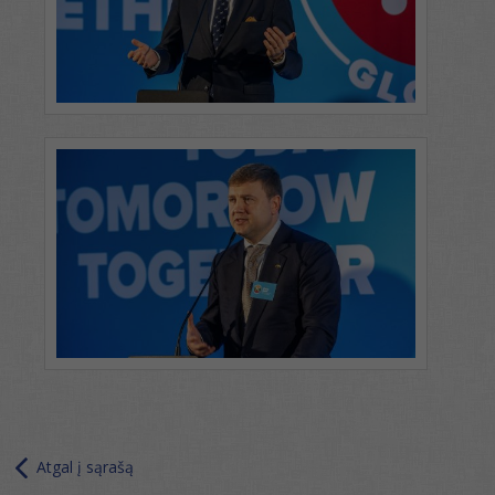
Atgal į sąrašą