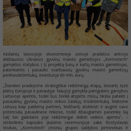
Kėdainių laisvojoje ekonominėje zonoje pradėtos antrojo
didžiausios Ukrainos gyvūnų maisto gamintojos „Kormotech“
gamyklos statybos. Į šį projektą šunų ir kačių maisto gamintojas,
patenkantis į pasaulio svarbiausių gyvūnų maisto gamintojų
penkiasdešimtuką, investuoja 60 mln. eurų.
„Šiandien pradėjome strategiškai reikšmingą etapą, leisiantį tęsti
plėtrą Europoje ir pasaulyje. Naujoji gamykla patrigubins gamybos
Lietuvoje apimtis, todėl bus ženkli atspirtis mūsų tikslui patekti į
pasaulinių gyvūnų maisto rinkos žaidėjų trisdešimtuką. Matome
Lietuvą kaip patikimą partnerį, leidžiantį atskleisti ir auginti savo
potencialą pasaulinėse rinkose, todėl džiaugiamės pasirinkę šią
šalį bei galėdami joje reikšmingai didinti veiklos apimtis“, –
simbolinės kapsulės įkasimo ceremonijoje sakė Rostyslavas
Vovkas, „Kormotech“ įmonių grupės valdybos pirmininkas ir