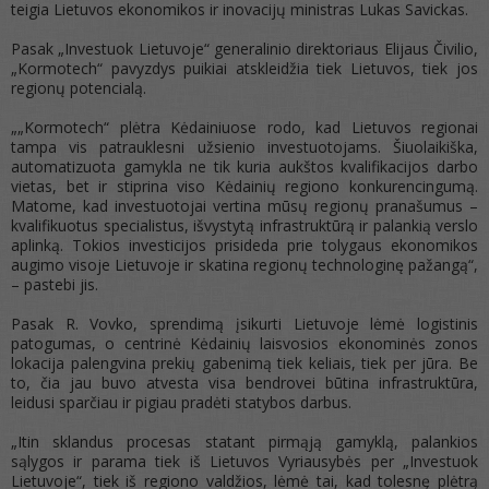
teigia Lietuvos ekonomikos ir inovacijų ministras Lukas Savickas.
Pasak „Investuok Lietuvoje“ generalinio direktoriaus Elijaus Čivilio,
„Kormotech“ pavyzdys puikiai atskleidžia tiek Lietuvos, tiek jos
regionų potencialą.
„„Kormotech“ plėtra Kėdainiuose rodo, kad Lietuvos regionai
tampa vis patrauklesni užsienio investuotojams. Šiuolaikiška,
automatizuota gamykla ne tik kuria aukštos kvalifikacijos darbo
vietas, bet ir stiprina viso Kėdainių regiono konkurencingumą.
Matome, kad investuotojai vertina mūsų regionų pranašumus –
kvalifikuotus specialistus, išvystytą infrastruktūrą ir palankią verslo
aplinką. Tokios investicijos prisideda prie tolygaus ekonomikos
augimo visoje Lietuvoje ir skatina regionų technologinę pažangą“,
– pastebi jis.
Pasak R. Vovko, sprendimą įsikurti Lietuvoje lėmė logistinis
patogumas, o centrinė Kėdainių laisvosios ekonominės zonos
lokacija palengvina prekių gabenimą tiek keliais, tiek per jūra. Be
to, čia jau buvo atvesta visa bendrovei būtina infrastruktūra,
leidusi sparčiau ir pigiau pradėti statybos darbus.
„Itin sklandus procesas statant pirmąją gamyklą, palankios
sąlygos ir parama tiek iš Lietuvos Vyriausybės per „Investuok
Lietuvoje“, tiek iš regiono valdžios, lėmė tai, kad tolesnę plėtrą