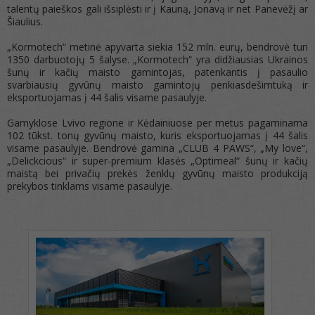
talentų paieškos gali išsiplėsti ir į Kauną, Jonavą ir net Panevėžį ar
Šiaulius.
„Kormotech“ metinė apyvarta siekia 152 mln. eurų, bendrovė turi
1350 darbuotojų 5 šalyse. „Kormotech“ yra didžiausias Ukrainos
šunų ir kačių maisto gamintojas, patenkantis į pasaulio
svarbiausių gyvūnų maisto gamintojų penkiasdešimtuką ir
eksportuojamas į 44 šalis visame pasaulyje.
Gamyklose Lvivo regione ir Kėdainiuose per metus pagaminama
102 tūkst. tonų gyvūnų maisto, kuris eksportuojamas į 44 šalis
visame pasaulyje. Bendrovė gamina „CLUB 4 PAWS“, „My love“,
„Delickcious“ ir super-premium klasės „Optimeal“ šunų ir kačių
maistą bei privačių prekės ženklų gyvūnų maisto produkciją
prekybos tinklams visame pasaulyje.