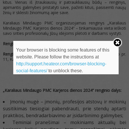
kitus. Vienas iš įtraukiausių ir patraukliausių būdų – renginys,
apimantis galimybes pristatyti save, pažinti kitus, pasisemti naujų
žinių ir skleisti žinomumą apie save.
Karaliaus Mindaugo PMC organizuojamas renginys „Karaliaus
Mindaugo PMC Karjeros dienos 2024“ – tinkamiausia vieta ieškoti
savo srities profesionalų Jūsų idėjoms plėtoti ir darbams vystyti.
Renginio laikas: 9:00 – 14:00
Your browser is blocking some features of this
Renginio vieta:
Karaliaus Mindaugo PMC (Karaliaus Mindaugo pr.
website. Please follow the instructions at
11, Kaunas)
http://support.heateor.com/browser-blocking-
social-features/
to unblock these.
„Karaliaus Mindaugo PMC Karjeros dienos 2024“ renginio dalys:
Įmonių mugė – įmonių, profesijos atstovų ir mokinių
susitikimas tiesiogiai pabendrauti, prie stendų aptarti
praktikos, bendradarbiavimo ar įsidarbinimo galimybes;
Teminiai pranešimai – mokiniams aktualių bei