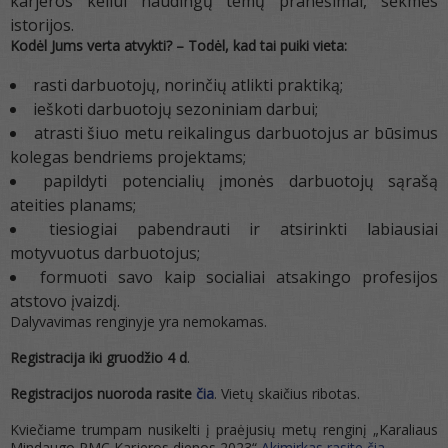
karjeros keliui naudingų temų pranešimai, sėkmės
istorijos.
Kodėl Jums verta atvykti? – Todėl, kad tai puiki vieta:
rasti darbuotojų, norinčių atlikti praktiką;
ieškoti darbuotojų sezoniniam darbui;
atrasti šiuo metu reikalingus darbuotojus ar būsimus
kolegas bendriems projektams;
papildyti potencialių įmonės darbuotojų sąrašą
ateities planams;
tiesiogiai pabendrauti ir atsirinkti labiausiai
motyvuotus darbuotojus;
formuoti savo kaip socialiai atsakingo profesijos
atstovo įvaizdį.
Dalyvavimas renginyje yra nemokamas.
Registracija iki gruodžio 4 d
.
Registracijos nuoroda rasite
čia
. Vietų skaičius ribotas.
Kviečiame trumpam nusikelti į praėjusių metų renginį „Karaliaus
Mindaugo PMC Karjeros dienos 2023“
Akimirkas rasite čia
.