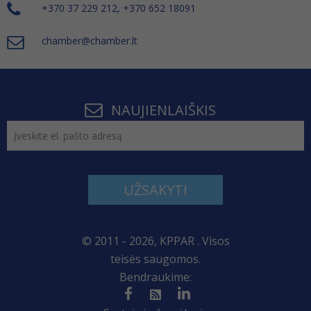
+370 37 229 212, +370 652 18091
chamber@chamber.lt
NAUJIENLAIŠKIS
UŽSAKYTI
© 2011 - 2026, KPPAR . Visos
teisės saugomos.
Bendraukime: