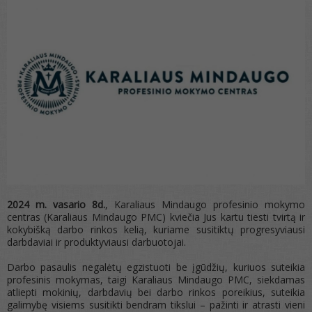
2024 m. vasario 8d.
, Karaliaus Mindaugo profesinio mokymo
centras (Karaliaus Mindaugo PMC) kviečia Jus kartu tiesti tvirtą ir
kokybišką darbo rinkos kelią, kuriame susitiktų progresyviausi
darbdaviai ir produktyviausi darbuotojai.
Darbo pasaulis negalėtų egzistuoti be įgūdžių, kuriuos suteikia
profesinis mokymas, taigi Karaliaus Mindaugo PMC, siekdamas
atliepti mokinių, darbdavių bei darbo rinkos poreikius, suteikia
galimybę visiems susitikti bendram tikslui – pažinti ir atrasti vieni