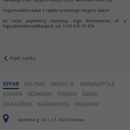
Registruokitės dabar ir tapkite prasmingo renginio dalimi!
Jei turite papildomų klausimų: Inga Adomaitienė, el. p.
inga.adomaitiene@kaupa.lt, tel. +370 675 33 479.
Atgal į sąrašą
KPPAR
KAUNAS
KAUNO R.
MARIJAMPOLĖ
JONAVA
KĖDAINIAI
PRIENAI
ŠAKIAI
VILKAVIŠKIS
KAIŠIADORYS
RASEINIAI
Gedimino g. 43-1, LT-44240 Kaunas