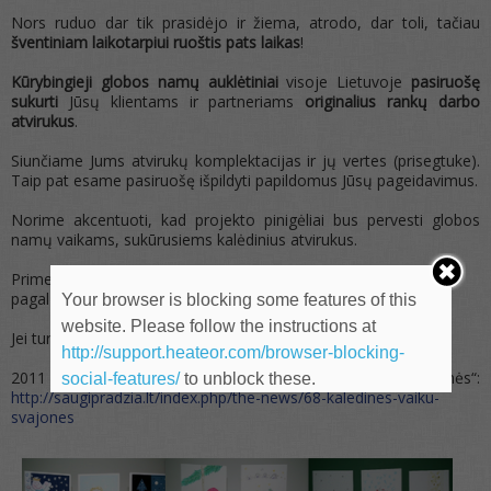
Nors ruduo dar tik prasidėjo ir žiema, atrodo, dar toli, tačiau
šventiniam laikotarpiui ruoštis pats laikas
!
K
ūrybingieji globos namų auklėtiniai
visoje Lietuvoje
pasiruošę
sukurti
Jūsų klientams ir partneriams
originalius rankų darbo
atvirukus
.
Siunčiame Jums atvirukų komplektacijas ir jų vertes (prisegtuke).
Taip pat esame pasiruošę išpildyti papildomus Jūsų pageidavimus.
Norime akcentuoti, kad projekto pinigėliai bus pervesti globos
namų vaikams, sukūrusiems kalėdinius atvirukus.
Primename, paramos davėjams taikoma mokestinė lengvata
pagal Pelno mokesčio įstatymo 28 straipsnį.
Your browser is blocking some features of this
website. Please follow the instructions at
Jei turite klausimų, susisiekite – mielai į visus atsakysime.
http://support.heateor.com/browser-blocking-
2011 m. „Kalėdinės vaikų svajonės“:
social-features/
to unblock these.
http://saugipradzia.lt/index.php/the-news/68-kaledines-vaiku-
svajones