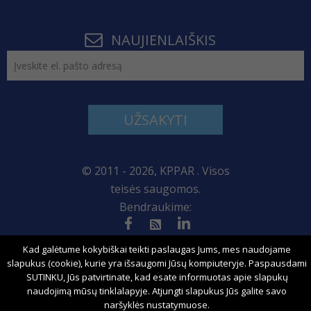
NAUJIENLAIŠKIS
UŽSAKYTI
© 2011 - 2026, KPPAR . Visos
teisės saugomos.
Bendraukime:
Svetainės žemėlapis
Kad galėtume kokybiškai teikti paslaugas Jums, mes naudojame
slapukus (cookie), kurie yra išsaugomi Jūsų kompiuteryje. Paspausdami
SUTINKU, Jūs patvirtinate, kad esate informuotas apie slapukų
naudojimą mūsų tinklalapyje. Atjungti slapukus Jūs galite savo
Sprendimas:
naršyklės nustatymuose.