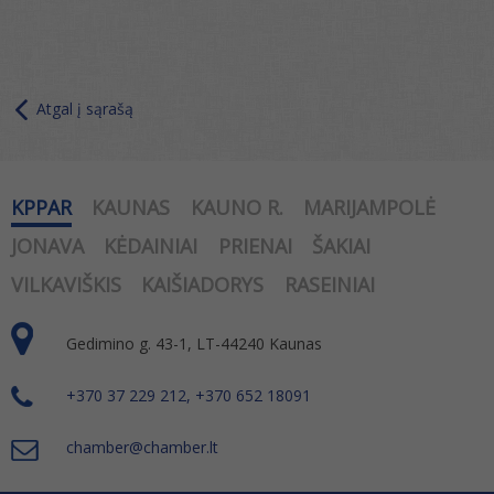
Atgal į sąrašą
KPPAR
KAUNAS
KAUNO R.
MARIJAMPOLĖ
JONAVA
KĖDAINIAI
PRIENAI
ŠAKIAI
VILKAVIŠKIS
KAIŠIADORYS
RASEINIAI
Gedimino g. 43-1, LT-44240 Kaunas
+370 37 229 212, +370 652 18091
chamber@chamber.lt