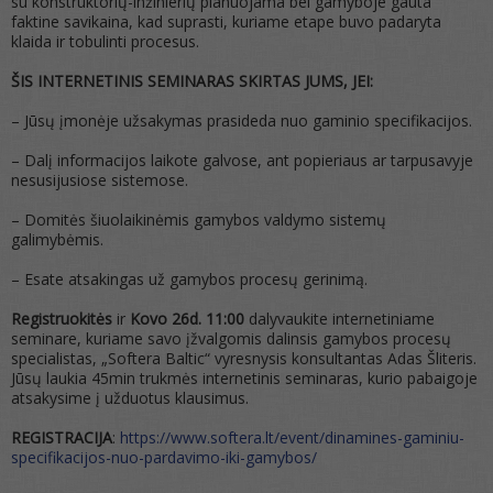
su konstruktorių-inžinierių planuojama bei gamyboje gauta
faktine savikaina, kad suprasti, kuriame etape buvo padaryta
klaida ir tobulinti procesus.
ŠIS INTERNETINIS SEMINARAS SKIRTAS JUMS, JEI:
– Jūsų įmonėje užsakymas prasideda nuo gaminio specifikacijos.
– Dalį informacijos laikote galvose, ant popieriaus ar tarpusavyje
nesusijusiose sistemose.
– Domitės šiuolaikinėmis gamybos valdymo sistemų
galimybėmis.
– Esate atsakingas už gamybos procesų gerinimą.
Registruokitės
ir
Kovo 26d. 11:00
dalyvaukite internetiniame
seminare, kuriame savo įžvalgomis dalinsis gamybos procesų
specialistas, „Softera Baltic“ vyresnysis konsultantas Adas Šliteris.
Jūsų laukia 45min trukmės internetinis seminaras, kurio pabaigoje
atsakysime į užduotus klausimus.
REGISTRACIJA
:
https://www.softera.lt/event/dinamines-gaminiu-
specifikacijos-nuo-pardavimo-iki-gamybos/