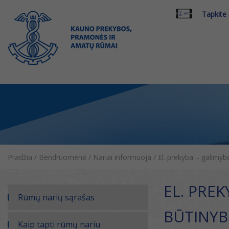
Tapkite
Pradžia
/
Bendruomenė
/
Nariai informuoja
/
El. prekyba – galimybė
EL. PREK
Rūmų narių sąrašas
BŪTINYB
Kaip tapti rūmų nariu