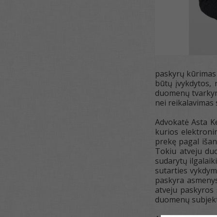
paskyrų kūrimas 
būtų įvykdytos, 
duomenų tvarkymo
nei reikalavimas
Advokatė Asta Ked
kurios elektron
prekę pagal išan
Tokiu atveju duo
sudarytų ilgalaik
sutarties vykdyma
paskyra asmenys 
atveju paskyros
duomenų subjekt