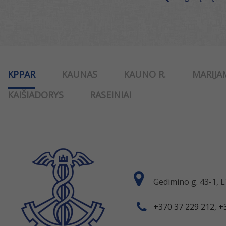
KPPAR
KAUNAS
KAUNO R.
MARIJA
KAIŠIADORYS
RASEINIAI
Gedimino g. 43-1,
+370 37 229 212, +