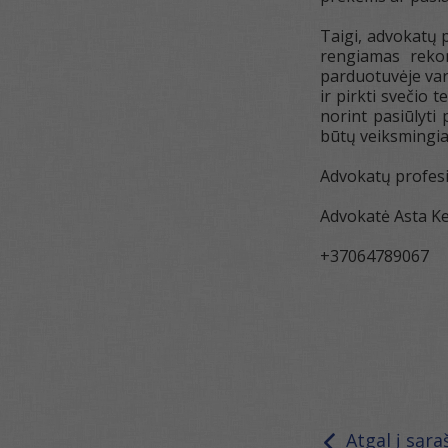
Taigi, advokatų
rengiamas rekom
parduotuvėje vart
ir pirkti svečio 
norint pasiūlyti
būtų veiksmingiau
Advokatų profe
Advokatė Asta K
+37064789067
Atgal į sąra