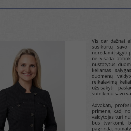
Vis dar dažnai e
susikurtų savo
norėdami įsigyti
ne visada atiti
nustatytus duom
keliamas sąlyga
duomenų valdyto
reikalavimą keli
užsisakyti pasl
suteikimu savo va
Advokatų profes
primena, kad, n
valdytojas turi n
bus tvarkomi, b
pagrindą, numaty