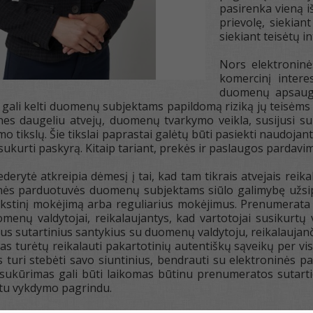
pasirenka vieną i
prievolę, siekian
siekiant teisėtų i
Nors elektroninė
komercinį intere
duomenų apsaugos 
gali kelti duomenų subjektams papildomą riziką jų teisėms i
nes daugeliu atvejų, duomenų tvarkymo veikla, susijusi s
 tikslų. Šie tikslai paprastai galėtų būti pasiekti naudoja
 sukurti paskyrą. Kitaip tariant, prekės ir paslaugos parda
erytė atkreipia dėmesį į tai, kad tam tikrais atvejais reika
inės parduotuvės duomenų subjektams siūlo galimybę užsi
kstinį mokėjimą arba reguliarius mokėjimus. Prenumerata ga
menų valdytojai, reikalaujantys, kad vartotojai susikurtų v
ius sutartinius santykius su duomenų valdytoju, reikalaujanč
s turėtų reikalauti pakartotinių autentiškų sąveikų per vis
turi stebėti savo siuntinius, bendrauti su elektroninės pa
 sukūrimas gali būti laikomas būtinu prenumeratos sutart
u vykdymo pagrindu.