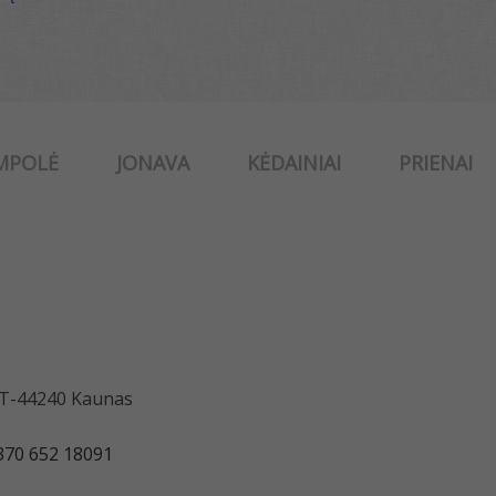
MPOLĖ
JONAVA
KĖDAINIAI
PRIENAI
 LT-44240 Kaunas
370 652 18091