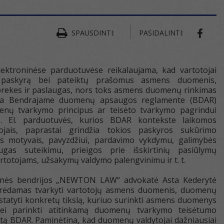
SPAUSDINTI:
PASIDALINTI:
lektroninėse parduotuvėse reikalaujama, kad vartotojai
 paskyrą bei pateiktų prašomus asmens duomenis,
 prekes ir paslaugas, nors toks asmens duomenų rinkimas
nka Bendrajame duomenų apsaugos reglamente (BDAR)
enų tvarkymo principus ar teisėto tvarkymo pagrindui
s. El. parduotuvės, kurios BDAR kontekste laikomos
jais, paprastai grindžia tokios paskyros sukūrimo
ais motyvais, pavyzdžiui, pardavimo vykdymu, galimybės
augas suteikimu, prieigos prie išskirtinių pasiūlymų
rtotojams, užsakymų valdymo palengvinimu ir t. t.
inės bendrijos „NEWTON LAW“ advokatė Asta Kederytė
orėdamas tvarkyti vartotojų asmens duomenis, duomenų
ustatyti konkretų tikslą, kuriuo surinkti asmens duomenys
ei parinkti atitinkamą duomenų tvarkymo teisėtumo
tą BDAR. Paminėtina, kad duomenų valdytojai dažniausiai