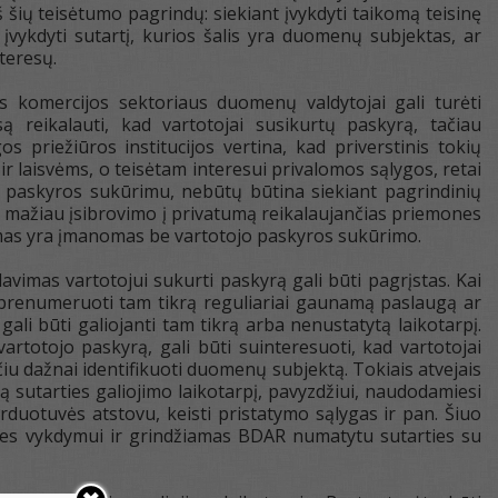
š šių teisėtumo pagrindų: siekiant įvykdyti taikomą teisinę
t įvykdyti sutartį, kurios šalis yra duomenų subjektas, ar
nteresų.
s komercijos sektoriaus duomenų valdytojai gali turėti
są reikalauti, kad vartotojai susikurtų paskyrą, tačiau
priežiūros institucijos vertina, kad priverstinis tokių
r laisvėms, o teisėtam interesui privalomos sąlygos, retai
u paskyros sukūrimu, nebūtų būtina siekiant pagrindinių
nt mažiau įsibrovimo į privatumą reikalaujančias priemones
vimas yra įmanomas be vartotojo paskyros sukūrimo.
lavimas vartotojui sukurti paskyrą gali būti pagrįstas. Kai
prenumeruoti tam tikrą reguliariai gaunamą paslaugą ar
li būti galiojanti tam tikrą arba nenustatytą laikotarpį.
artotojo paskyrą, gali būti suinteresuoti, kad vartotojai
iu dažnai identifikuoti duomenų subjektą. Tokiais atvejais
ą sutarties galiojimo laikotarpį, pavyzdžiui, naudodamiesi
rduotuvės atstovu, keisti pristatymo sąlygas ir pan. Šiuo
ies vykdymui ir grindžiamas BDAR numatytu sutarties su