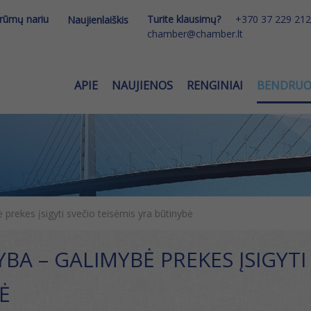
 rūmų nariu
Turite klausimų?
+370 37 229 212
Naujienlaiškis
chamber@chamber.lt
APIE
NAUJIENOS
RENGINIAI
BENDRU
 prekes įsigyti svečio teisėmis yra būtinybė
YBA – GALIMYBĖ PREKES ĮSIGYTI
Ė