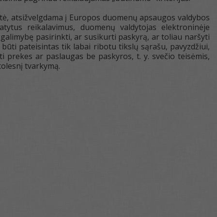
tė, atsižvelgdama į Europos duomenų apsaugos valdybos
tytus reikalavimus, duomenų valdytojas elektroninėje
galimybę pasirinkti, ar susikurti paskyrą, ar toliau naršyti
būti pateisintas tik labai ribotu tikslų sąrašu, pavyzdžiui,
i prekes ar paslaugas be paskyros, t. y. svečio teisėmis,
tolesnį tvarkymą.