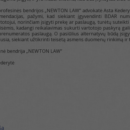
 profesinės bendrijos „NEWTON LAW“ advokatė Asta Kedery
endacijas, pažymi, kad siekiant įgyvendinti BDAR numa
otojui, norinčiam įsigyti prekę ar paslaugą, turėtų suteikti 
teisėmis, kadangi reikalavimas sukurti vartotojo paskyrą gali 
 prenumeratos paslaugą. O pasiūlius alternatyvų būdą įsigyt
sia, siekiant užtikrinti teisėtą asmens duomenų rinkimą ir 
sinė bendrija „NEWTON LAW“
ederytė
šą