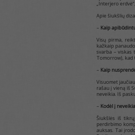
„Interjero erdvė“,
Apie šiukšlių di
–
Kaip apibūdintu
Visų pirma, reik
kažkaip panaudot
svarba – viskas 
Tomorrow), kad t
–
Kaip nusprendėte
Visuomet jaučiau 
rašau į vieną iš 
neveikia. Iš pasku
–
Kodėl į neveiki
Šiukšlės iš tikr
perdirbimo kompa
auksas. Tai įrodo