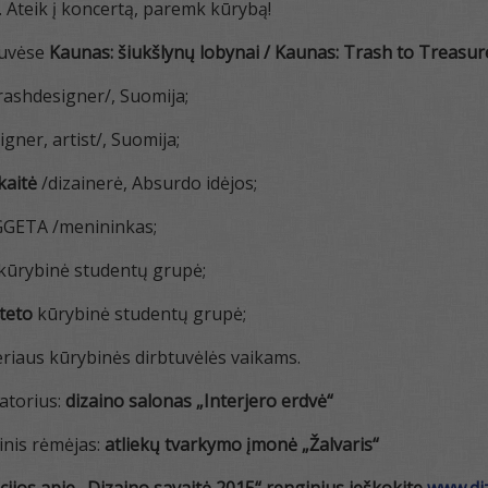
ti. Ateik į koncertą, paremk kūrybą!
tuvėse
Kaunas: šiukšlynų lobynai / Kaunas: Trash to Treasu
rashdesigner/, Suomija;
gner, artist/, Suomija;
kaitė
/dizainerė, Absurdo idėjos;
GGETA /menininkas;
kūrybinė studentų grupė;
teto
kūrybinė studentų grupė;
riaus kūrybinės dirbtuvėlės vaikams.
atorius:
dizaino salonas „Interjero erdvė“
inis rėmėjas:
atliekų tvarkymo įmonė
„Žalvaris“