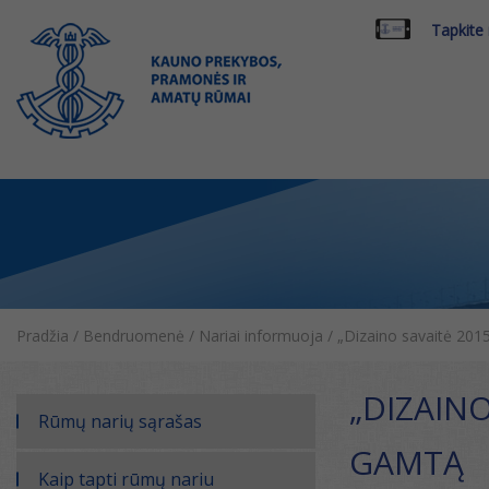
Tapkite
Pradžia
/
Bendruomenė
/
Nariai informuoja
/
„Dizaino savaitė 2015
„DIZAIN
Rūmų narių sąrašas
GAMTĄ
Kaip tapti rūmų nariu