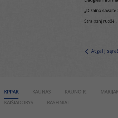
Daugiau informa
„Dizaino savaitė
Straipsnį ruošė 
Atgal į sąra
KPPAR
KAUNAS
KAUNO R.
MARIJA
KAIŠIADORYS
RASEINIAI