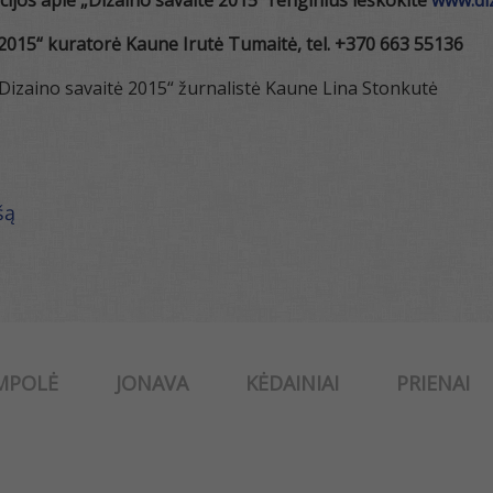
cijos apie
„Dizaino savaitė 2015“ renginius ieškokite
www.diz
 2015“ kuratorė Kaune Irutė Tumaitė, tel. +370 663 55136
„Dizaino savaitė 2015“ žurnalistė Kaune Lina Stonkutė
šą
MPOLĖ
JONAVA
KĖDAINIAI
PRIENAI