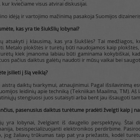
 kur kviečiame visus atvirai diskusijai.
zaino idėją ir vartojimo mažinimą pasakoja Suomijos dizainer
mėte, kas yra tie šiukšlių lobynai?
tų atsakyti į klausimą, kas yra šiukšlės? Tai medžiagos, 
i. Metalo plokštės ir turėtų būti naudojamos kaip plokštės,
turėtų kiek įmanoma labiau būti gaminama kokybiškai, kad t
uos pačius daiktus galėtų naudoti ir mūsų vaikai bei saugo
 įsilieti į šią veiklą?
aistrą daiktų tvarkymui, atnaujinimui. Pagal išsilavinimą esu 
Suomijos leidinių apie techniką (Tekniikan Maailma, TM). Aš l
tiniųjų stengiuosi juos sutaisyti arba bent jau išsaugoti tam 
ančius, pasenusius daiktus turėtume pradėti žvelgti kaip į n
ųjų yra lobynai, žvelgiant iš daugelio perspektyvų. Štai 
nija, besispecializuojanti elektronikos perdirbime. Pasiro
, jog žaliavų trūkumas taip pat yra priežastis, kodėl turėtu