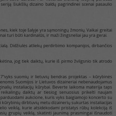
eriją šiukšlių dizaino baldų pagrindinei scenai pasaulio
mones, kiek toje šalyje yra sąmoningų žmonių. Vaikai greitai
nai turi būti kardinalūs, ir maži žingsneliai jau yra gerai.
encialą. Didžiulės atliekų perdirbimo kompanijos, dirbančios
ėtina, jog tiek daiktų, kurie iš pirmo žvilgsnio tik atrodo
7″vyks suomių ir lietuvių bendras projektas – kūrybinės
dienomis Suomijos ir Lietuvos dizaineriai nebenaudojamus
inalių instaliacijų kūrybai. Beverte laikoma materija taps
 reikalingų daiktų ar tiesiog senuosius prikelti naujam
 parduodami aukcione, kuris vyks baigiamojo koncerto su
 kūrybinių dirbtuvių metu dizainerių sukurtas instaliacijas
 veiklą, kurie atsidėkodami pristatys rūbų kolekciją iš
sių grupių veiklą, skatinti jaunimą prasmingai išnaudoti