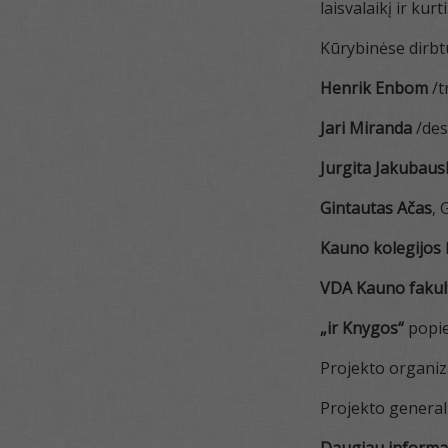
laisvalaikį ir kur
Kūrybinėse dirb
Henrik Enbom
/t
Jari Miranda
/desi
Jurgita Jakubaus
Gintautas Ačas
, 
Kauno kolegijos
VDA Kauno fakul
„ir Knygos“
popie
Projekto organiz
Projekto general