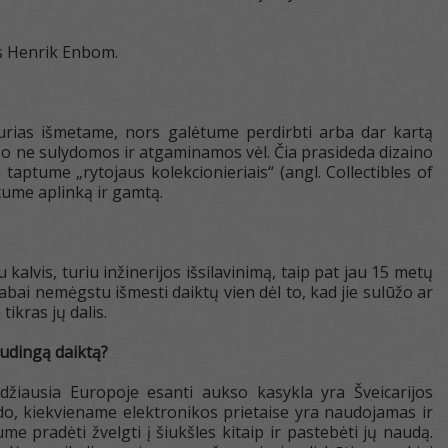
is Henrik Enbom.
kurias išmetame, nors galėtume perdirbti arba dar kartą
 o ne sulydomos ir atgaminamos vėl. Čia prasideda dizaino
aptume „rytojaus kolekcionieriais“ (angl. Collectibles of
tume aplinką ir gamtą.
kalvis, turiu inžinerijos išsilavinimą, taip pat jau 15 metų
abai nemėgstu išmesti daiktų vien dėl to, kad jie sulūžo ar
tikras jų dalis.
audingą daiktą?
didžiausia Europoje esanti aukso kasykla yra Šveicarijos
do, kiekviename elektronikos prietaise yra naudojamas ir
me pradėti žvelgti į šiukšles kitaip ir pastebėti jų naudą.