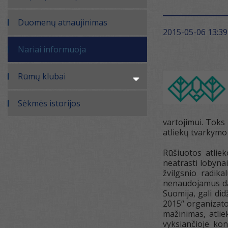
Duomenų atnaujinimas
2015-05-06 13:39
Nariai informuoja
Rūmų klubai
Sėkmės istorijos
vartojimui. Toks 
atliekų tvarkymo 
Rūšiuotos atliek
neatrasti lobyna
žvilgsnio radika
nenaudojamus dai
Suomija, gali did
2015“ organizato
mažinimas, atlie
vyksiančioje kon