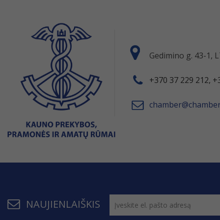
Gedimino g. 43-1,
+370 37 229 212, +
chamber@chamber.
NAUJIENLAIŠKIS