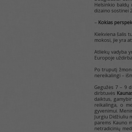
Helsinkio baldų 
dizaino sostinei 2
–
Kokias perspekt
Kiekviena šalis t
mokosi, jie yra at
Atliekų vadyba yr
Europoje uždirba
Po truputį žmonių
nereikalingi – i
Gegužės 7 – 9 di
dirbtuvės
Kaunas
daiktus, gamybine
reikalinga, o m
gyvenimui. Menin
Jurgiu Didžiuliu 
parems Kauno mok
netradicinių med