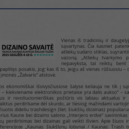
Vienas iš tradicinių ir daugel
sąvartynas. Čia kasmet patenk
atliekų sudaro stiklas, suyrant
vazoną. „Atliekų tvarkymo p
nepavyksta, tai reiktų bent
paplitęs posakis, jog: kas iš to, jeigu aš vienas rūšiuosiu – d
įmonės „Žalvaris“ atstovė.
os ekonomiškai išsivysčiusiose šalyse keliauja ne tik į są
i – kiekviename elektronikos prietaise yra dalis aukso“ – s
lus ir revoliucionieriškas požiūris vis labiau aktualus i
ktus perdirbame dėl skurdo, ar tiesiog mažindami vartojim
žiuotis dideliu trashdesign (liet. šiukšlių dizainas) populiar
rius Kaune bei dizaino salono „Interjero erdvė“ savininkas
kų perdirbimas bei dizainas gali veikti išvien. Apie šiuos
ferencijoje „Kaunas: šiukšlynų lobynai / Kaunas: Trash t