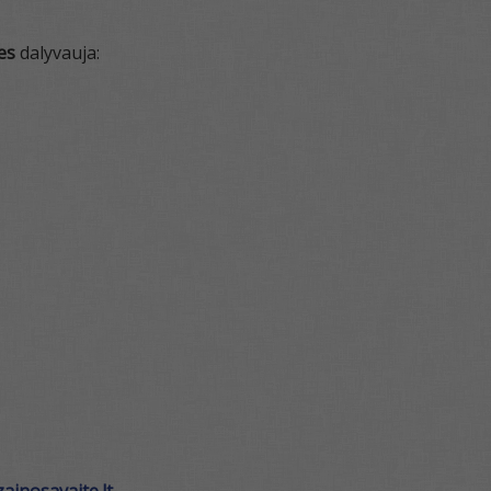
res
dalyvauja: