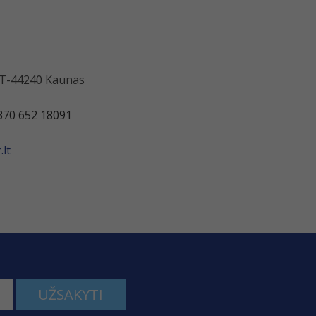
 LT-44240 Kaunas
370 652 18091
lt
UŽSAKYTI