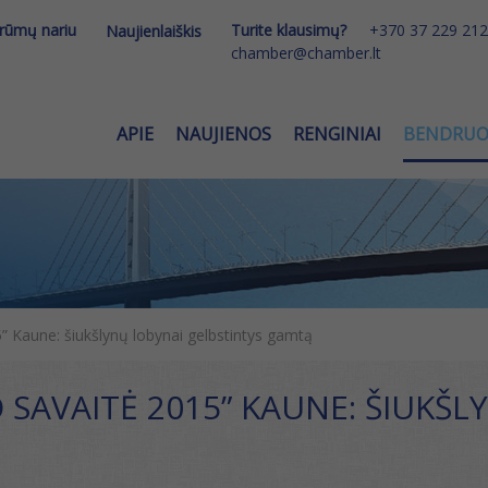
 rūmų nariu
Turite klausimų?
+370 37 229 212
Naujienlaiškis
chamber@chamber.lt
APIE
NAUJIENOS
RENGINIAI
BENDRU
” Kaune: šiukšlynų lobynai gelbstintys gamtą
O SAVAITĖ 2015” KAUNE: ŠIUKŠ