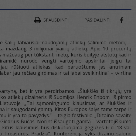
SPAUSDINTI:
PASIDALINTI:
yje šalių labiausiai naudojamų atliekų šalinimo metodų –
a maždaug 3 milijonai įvairių atliekų. Apie 10 procentų
is maždaug per tūkstantį metų, kuris buityje atstotų kad ir
iramidė nurodo vengti vartojimo apskritai, jeigu tai
 jau rūšiuoti atliekas, kad paruoštume jas antriniam
abar jau rečiau girdimas ir tai labai sveikintina“ – tvirtina
vartyną, bet ir yra perdirbamos. „Šiukšlės iš tikrųjų yra
ako atliekų dizaineris iš Suomijos Henrik Enbom. Iš pirmo
r Lietuvoje. „Tai sąmoningumo klausimas, ar šiukšles ir
ą ir saugodami gamtą. Kitos Europos šalys tame tarpe ir
umu ir yra to pavyzdys.“ – teigia festivalio „Dizaino savaitė
 Giedrius Bučas. Norint išsaugoti gamtą – vartotojiškumo
 ir kitus klausimus bus diskutuojama gegužės 6 d. 18 val.
o Treasures. Pradžia“. Konferencija vyks dizaino salone