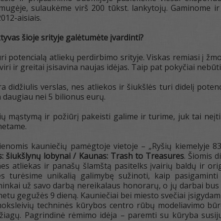
mugėje, sulaukėme virš 200 tūkst. lankytojų. Gaminome ir s
012-aisiais.
yvas šioje srityje galėtumėte įvardinti?
uri potencialą atliekų perdirbimo srityje. Viskas remiasi į ž
viri ir greitai įsisavina naujas idėjas. Taip pat pokyčiai nebūti
a didžiulis verslas, nes atliekos ir šiukšlės turi didelį pot
 daugiau nei 5 bilionus eurų.
 mąstymą ir požiūrį pakeisti galime ir turime, juk tai neįtik
šmetame.
enomis kauniečių pamėgtoje vietoje – „Ryšių kiemelyje 83
: šiukšlynų lobynai / Kaunas: Trash to Treasures
. Šiomis 
s atliekas ir panašų šlamštą pasitelks įvairių baldų ir orig
es turėsime unikalią galimybę sužinoti, kaip pasigaminti
inkai už savo darbą nereikalaus honorarų, o jų darbai bus
metu gegužės 9 dieną. Kauniečiai bei miesto svečiai įsigydami
sleivių techninės kūrybos centro rūbų modeliavimo būrelio
žiagų. Pagrindinė rėmimo idėja – paremti su kūryba susiju