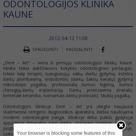
ODONTOLOGIJOS KLINIKA
KAUNE
2012-04-12 11:08
SPAUSDINTI:
PASIDALINTI:
„Dent – Art“ – viena iš pirmųjų odontologijos klinikų Kaune.
Klinika teikia aukščiausios kokybės odontologines paslaugas,
tokias kaip terapinį suaugusiųjų, vaikų dantų gydymą, estetinį
dantų plombavimą, endodontinį (dantų šaknų kanalų) gydymą
mikroskopo pagalba, profesionalią burnos higieną, burnos
chirurgiją,dantų implantaciją. Dantų protezavimą (metalo,
bemetale keramika, nuimamais dantų protezais). Skubią pagalbą.
Odontologijos klinikoje Dent – Art yra įdiegta naujausia
skaitmeninė rentgeno diagnostikos aparatūra, darbui naudojama
moderni odontologinė įranga. Klinikoje dirba puikūs gydytojai
specialistai išmanatys savo darbą, stažavesi Izraelyje, Danijoje,
Jungtiniuose Arabų Emyratuose, Vokietijoje, Šveicarijoje,
Your browser is blocking some features of this
Liuksenburge.