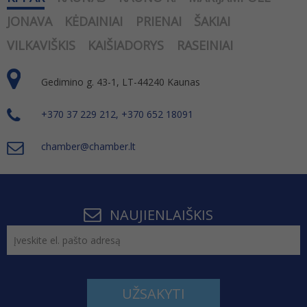
JONAVA
KĖDAINIAI
PRIENAI
ŠAKIAI
VILKAVIŠKIS
KAIŠIADORYS
RASEINIAI
Gedimino g. 43-1, LT-44240 Kaunas
+370 37 229 212, +370 652 18091
chamber@chamber.lt
NAUJIENLAIŠKIS
UŽSAKYTI