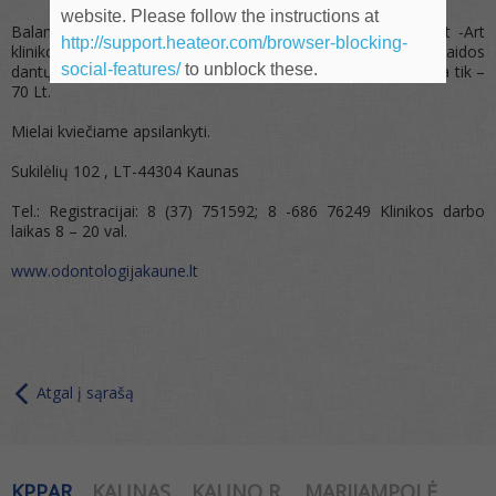
website. Please follow the instructions at
Balandžio mėnesį PPA rūmų nariams ir jų šeimoms, Dent -Art
http://support.heateor.com/browser-blocking-
klinikos 20 -tojo gimtadienio proga taikoma 30 proc. nuolaidos
social-features/
to unblock these.
dantų gydymui ir plombavimui. Profesionalioji burnos higiena tik –
70 Lt.
Mielai kviečiame apsilankyti.
Sukilėlių 102 , LT-44304 Kaunas
Tel.: Registracijai: 8 (37) 751592; 8 -686 76249 Klinikos darbo
laikas 8 – 20 val.
www.odontologijakaune.lt
Atgal į sąrašą
KPPAR
KAUNAS
KAUNO R.
MARIJAMPOLĖ