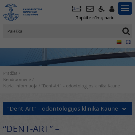
Tapkite rūmų nariu
Pradžia
/
Bendruomenė
/
Nariai informuoja
/
“Dent-Art” – odontologijos klinika Kaune
“Dent-Art” – odontologijos klinika Kaune
“DENT-ART” –