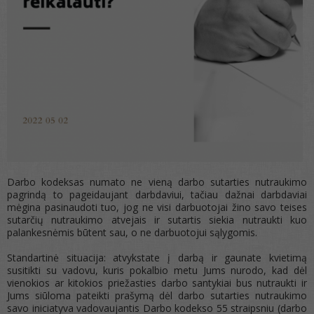
Darbo kodeksas numato ne vieną darbo sutarties nutraukimo
pagrindą to pageidaujant darbdaviui, tačiau dažnai darbdaviai
mėgina pasinaudoti tuo, jog ne visi darbuotojai žino savo teises
sutarčių nutraukimo atvejais ir sutartis siekia nutraukti kuo
palankesnėmis būtent sau, o ne darbuotojui sąlygomis.
Standartinė situacija: atvykstate į darbą ir gaunate kvietimą
susitikti su vadovu, kuris pokalbio metu Jums nurodo, kad dėl
vienokios ar kitokios priežasties darbo santykiai bus nutraukti ir
Jums siūloma pateikti prašymą dėl darbo sutarties nutraukimo
savo iniciatyva vadovaujantis Darbo kodekso 55 straipsniu (darbo