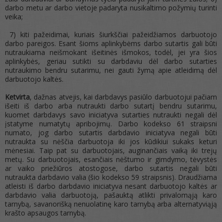
darbo metu ar darbo vietoje padaryta nusikaltimo požymių turinti
veika;
7) kiti pažeidimai, kuriais šiurkščiai pažeidžiamos darbuotojo
darbo pareigos. Esant šioms aplinkybėms darbo sutartis gali būti
nutraukiama neišmokant išeitinės išmokos, todėl, jei yra šios
aplinkybės, geriau sutikti su darbdaviu dėl darbo sutarties
nutraukimo bendru sutarimu, nei gauti žymą apie atleidimą dėl
darbuotojo kaltės.
Ketvirta
, dažnas atvejis, kai darbdavys pasiūlo darbuotojui pačiam
išeiti iš darbo arba nutraukti darbo sutartį bendru sutarimu,
kuomet darbdavys savo iniciatyva sutarties nutraukti negali dėl
įstatyme numatytų apribojimų. Darbo kodekso 61 straipsni
numato, jog darbo sutartis darbdavio iniciatyva negali būti
nutraukta su nėščia darbuotoja iki jos kūdikiui sukaks keturi
mėnesiai. Taip pat su darbuotojais, auginančiais vaiką iki trejų
metų. Su darbuotojais, esančiais nėštumo ir gimdymo, tėvystės
ar vaiko priežiūros atostogose, darbo sutartis negali būti
nutraukta darbdavio valia (šio kodekso 59 straipsnis). Draudžiama
atleisti iš darbo darbdavio iniciatyva nesant darbuotojo kaltės ar
darbdavio valia darbuotoją, pašauktą atlikti privalomąją karo
tarnybą, savanorišką nenuolatinę karo tarnybą arba alternatyviąją
krašto apsaugos tarnybą.