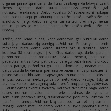
organas priima sprendimą, dėl kurio pasibaigia darbdavys. Esant
šiems pagrindams darbo sutartį darbdavys vienašališkai gali
nutraukti remdamasis Darbo kodekso 57 straipsniu, išmokėjęs
darbuotojui dviejų jo vidutinių darbo užmokesčių dydžio išeitinę
išmoką, o, jeigu darbo santykiai tęsiasi trumpiau negu vienus
metus, pusės jo vidutinio darbo užmokesčio dydžio išeitinę
išmoką.
Trečia,
dar vienas būdas, kada darbdavys gali nutraukti darbo
sutartį, yra darbuotojų pareigų pažeidimas. Priežastys, kuriomis
remiantis nutraukiama darbo sutartis yra išvardintos Darbo
kodekso 58 straipsnyje: 1) šiurkštus darbuotojo darbo pareigų
pažeidimas; 2) per paskutinius dvylika mėnesių darbuotojo
padarytas antras toks pat darbo pareigų pažeidimas. Šiurkščiu
darbo pareigų pažeidimu gali būti laikomas: 1) neatvykimas į
darbą visą darbo dieną ar pamainą be pateisinamos priežasties; 2)
pasirodymas neblaiviam ar apsvaigusiam nuo narkotinių, toksinių
ar psichotropinių medžiagų darbo metu darbo vietoje, išskyrus
atvejus, kai tokį apsvaigimą sukėlė profesinių pareigų vykdymas;
3) atsisakymas tikrintis sveikatą, kai toks tikrinimas pagal darbo
teisės normas privalomas; 4) priekabiavimas dėl lyties ar
seksualinis priekabiavimas, diskriminacinio pobūdžio veiksmai ar
garbės ir orumo pažeidimas kitų darbuotojų ar trečiųjų asmenų
atžvilgiu darbo metu ar darbo vietoje; 5) tyčia padaryta turtinė
žala darbdaviui ar bandymas tyčia padaryti jam turtinės žalos; 6)