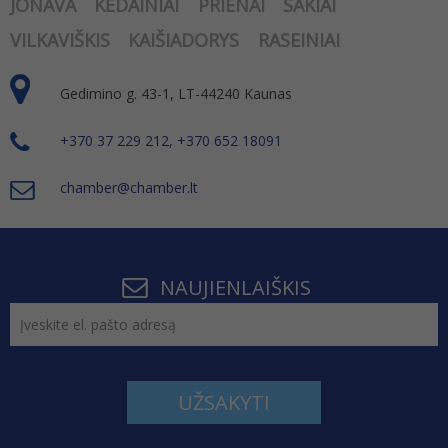
JONAVA
KĖDAINIAI
PRIENAI
ŠAKIAI
VILKAVIŠKIS
KAIŠIADORYS
RASEINIAI
Gedimino g. 43-1, LT-44240 Kaunas
+370 37 229 212, +370 652 18091
chamber@chamber.lt
NAUJIENLAIŠKIS
UŽSAKYTI