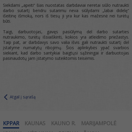
Siekdami „apeiti“ šias nuostatas darbdaviai neretai siūlo nutraukti
darbo sutartį bendru sutarimu neva siūlydami „labai didelę“
išeitinę išmoką, nors iš tiesų ji yra kur kas mažesnė nei turėtų
būti.
Taigi, darbuotojas, gavęs pasiūlymą dėl darbo sutarties
nutraukimo, turėtų išsiaiškinti, kokios yra atleidimo priežastys.
Taip pat, ar darbdavys savo valia išvis gali nutraukti sutartį dėl
įstatyme numatytų ribojimų. Šios aplinkybės ypač svarbios
siekiant, kad darbo santykiai baigtųsi sąžiningai ir darbuotojas
pasinaudotų jam įstatymo suteiktomis teisėmis.
Atgal į sąrašą
KPPAR
KAUNAS
KAUNO R.
MARIJAMPOLĖ