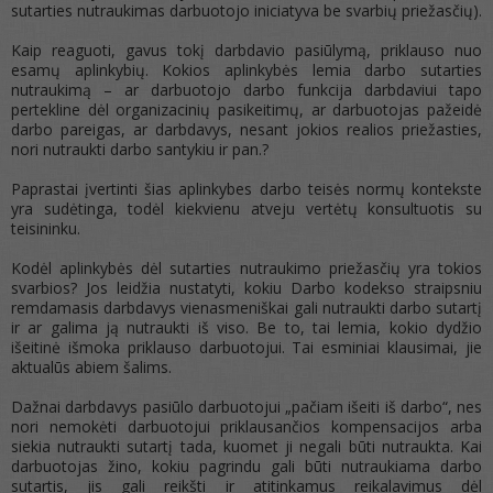
sutarties nutraukimas darbuotojo iniciatyva be svarbių priežasčių).
Kaip reaguoti, gavus tokį darbdavio pasiūlymą, priklauso nuo
esamų aplinkybių. Kokios aplinkybės lemia darbo sutarties
nutraukimą – ar darbuotojo darbo funkcija darbdaviui tapo
pertekline dėl organizacinių pasikeitimų, ar darbuotojas pažeidė
darbo pareigas, ar darbdavys, nesant jokios realios priežasties,
nori nutraukti darbo santykiu ir pan.?
Paprastai įvertinti šias aplinkybes darbo teisės normų kontekste
yra sudėtinga, todėl kiekvienu atveju vertėtų konsultuotis su
teisininku.
Kodėl aplinkybės dėl sutarties nutraukimo priežasčių yra tokios
svarbios? Jos leidžia nustatyti, kokiu Darbo kodekso straipsniu
remdamasis darbdavys vienasmeniškai gali nutraukti darbo sutartį
ir ar galima ją nutraukti iš viso. Be to, tai lemia, kokio dydžio
išeitinė išmoka priklauso darbuotojui. Tai esminiai klausimai, jie
aktualūs abiem šalims.
Dažnai darbdavys pasiūlo darbuotojui „pačiam išeiti iš darbo“, nes
nori nemokėti darbuotojui priklausančios kompensacijos arba
siekia nutraukti sutartį tada, kuomet ji negali būti nutraukta. Kai
darbuotojas žino, kokiu pagrindu gali būti nutraukiama darbo
sutartis, jis gali reikšti ir atitinkamus reikalavimus dėl