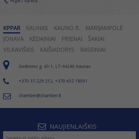
Atgal į sąrašą
KPPAR
KAUNAS
KAUNO R.
MARIJAMPOLĖ
JONAVA
KĖDAINIAI
PRIENAI
ŠAKIAI
VILKAVIŠKIS
KAIŠIADORYS
RASEINIAI
Gedimino g. 43-1, LT-44240 Kaunas
+370 37 229 212, +370 652 18091
chamber@chamber.lt
NAUJIENLAIŠKIS