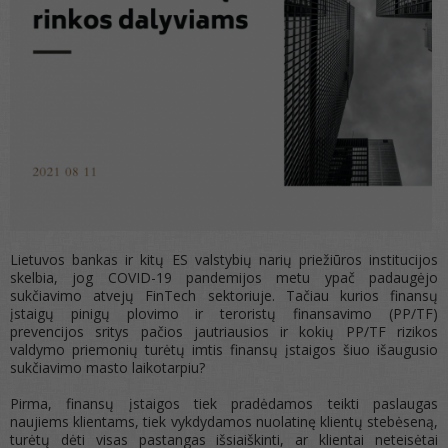
Lietuvos bankas ir kitų ES valstybių narių priežiūros institucijos
skelbia, jog COVID-19 pandemijos metu ypač padaugėjo
sukčiavimo atvejų FinTech sektoriuje. Tačiau kurios finansų
įstaigų pinigų plovimo ir teroristų finansavimo (PP/TF)
prevencijos sritys pačios jautriausios ir kokių PP/TF rizikos
valdymo priemonių turėtų imtis finansų įstaigos šiuo išaugusio
sukčiavimo masto laikotarpiu?
Pirma, finansų įstaigos tiek pradėdamos teikti paslaugas
naujiems klientams, tiek vykdydamos nuolatinę klientų stebėseną,
turėtų dėti visas pastangas išsiaiškinti, ar klientai neteisėtai