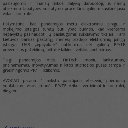
paslaugomis ir finansų rinkos dalyvių darbuotojų iš namų
atliekama tapatybės nustatymo procedūra, galimai susilpnėjusia
vidaus kontrole.
Pažymėtina, kad pandemijos metu elektroninių pinigų ir
mokėjimo įstaigos turėtų būti ypač budrios, kad klientams
nepavyktų pasinaudoti jų paslaugomis sukčiavimo tikslais. Tam
Lietuvos bankas pastarąjį mėnesį pradėjo elektroninių pinigų
įstaigos UAB „epayblock“ patikrinimą dėl galimų PP/TF
prevencijos pažeidimų, pritaikė laikinus veiklos apribojimus.
Taigi, pandemijos metu FinTech įmonių lankstumas,
prieinamumas, inovatyvumas ir kitos stipriosios pusės tampa ir
grėsmingomis PP/TF rizikomis.
AVOCAD pataria iš anksto pasirūpinti efektyvių priemonių
nuolatiniam visos įmonės PP/TF rizikos vertinimui ir kontrolei,
diegimu.