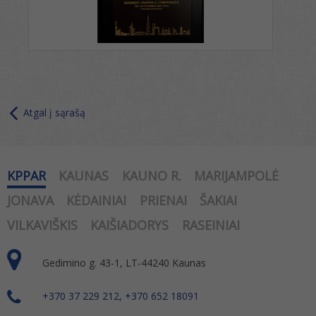
Atgal į sąrašą
KPPAR
KAUNAS
KAUNO R.
MARIJAMPOLĖ
JONAVA
KĖDAINIAI
PRIENAI
ŠAKIAI
VILKAVIŠKIS
KAIŠIADORYS
RASEINIAI
Gedimino g. 43-1, LT-44240 Kaunas
+370 37 229 212, +370 652 18091