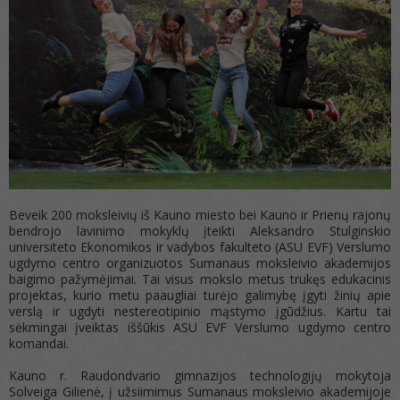
Beveik 200 moksleivių iš Kauno miesto bei Kauno ir Prienų rajonų
bendrojo lavinimo mokyklų įteikti Aleksandro Stulginskio
universiteto Ekonomikos ir vadybos fakulteto (ASU EVF) Verslumo
ugdymo centro organizuotos Sumanaus moksleivio akademijos
baigimo pažymėjimai. Tai visus mokslo metus trukęs edukacinis
projektas, kurio metu paaugliai turėjo galimybę įgyti žinių apie
verslą ir ugdyti nestereotipinio mąstymo įgūdžius. Kartu tai
sėkmingai įveiktas iššūkis ASU EVF Verslumo ugdymo centro
komandai.
Kauno r. Raudondvario gimnazijos technologijų mokytoja
Solveiga Gilienė, į užsiimimus Sumanaus moksleivio akademijoje