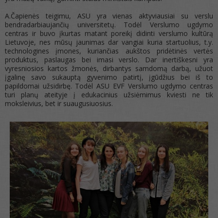
A.Čapienės teigimu, ASU yra vienas aktyviausiai su verslu
bendradarbiaujančių universitetų. Todėl Verslumo ugdymo
centras ir buvo įkurtas matant poreikį didinti verslumo kultūrą
Lietuvoje, nes mūsų jaunimas dar vangiai kuria startuolius, t.y.
technologines įmones, kuriančias aukštos pridėtinės vertės
produktus, paslaugas bei imasi verslo. Dar inertiškesni yra
vyresniosios kartos žmonės, dirbantys samdomą darbą, užuot
įgalinę savo sukauptą gyvenimo patirtį, įgūdžius bei iš to
papildomai užsidirbę. Todėl ASU EVF Verslumo ugdymo centras
turi planų ateityje į edukacinius užsiėmimus kviesti ne tik
moksleivius, bet ir suaugusiuosius.