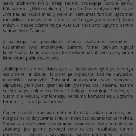
siekti užsibrėžto tikslo. Kitaip tariant, situacijoje, kurioje galėtų
būti sakoma: „Iškilo sunkumų“, šiuos žodžius mintyse keisti fraze:
„Yra naujas iššūkis ir aš jį įveiksiu“. Verslumas turi būti ugdomas
mokykliniais metais, o ne tuomet, kai žmogus „įmetamas“ į darbo
rinką“, – neabejodama teigia ASU EVF Verslumo ugdymo centro
vadovė Aistė Čapienė.
Ji pasakoja, kad paaugliams nebuvo skaitomos paskaitos –
užsiėmimai vyko interaktyvių žaidimų forma, siekiant ugdyti
kūrybiškumą, kritinį mąstymą bei mokant pažinti verslą visų pirma
išmokstant pažinti save patį.
„Kalbėjome su moksleiviais apie tai, kokia asmenybė yra vertinga
visuomenei. Ir džiugu, kuomet jie pripažįsta, kad tai kūrybiška,
dinamiška asmenybė. Žaisdami analizavome savo stiprybes,
silpnybes, galimybes, galinčias kilti grėsmes. Dalį žaidimų esame
sukūrę patys, dalį parsivežėme iš Italijoje, Austrijoje, Slovėnijoje,
Suomijoje vykusių konferencijų verslumo kompetencijų ugdymo
temomis“, – vardija pašnekovė.
Čapienė pastebi, kad šiuo metu ne tik už laisvalaikio būrelius, bet
netgi už vaiko dalyvavimą žinių olimpiadose tėvams tenka mokėti.
Sumaniojo moksleivio akademijoje užsiėmimai vyko nemokamai.
„Kadangi jau galime parodyti savo veiklos rezultatus, turime
partnerių – Kauno r. savivaldybę, Kauno pramonės ir amatų