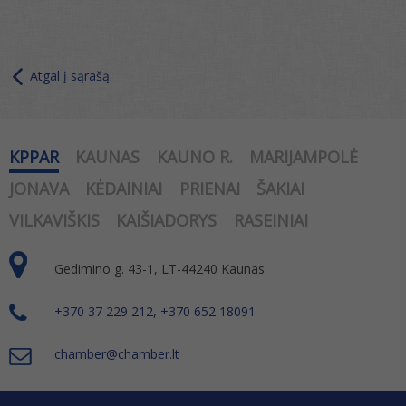
Atgal į sąrašą
KPPAR
KAUNAS
KAUNO R.
MARIJAMPOLĖ
JONAVA
KĖDAINIAI
PRIENAI
ŠAKIAI
VILKAVIŠKIS
KAIŠIADORYS
RASEINIAI
Gedimino g. 43-1, LT-44240 Kaunas
+370 37 229 212, +370 652 18091
chamber@chamber.lt