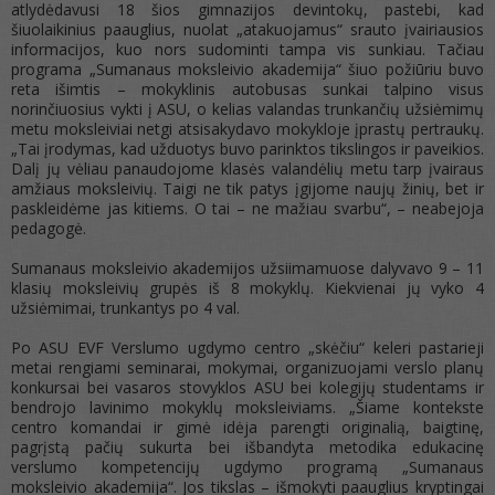
atlydėdavusi 18 šios gimnazijos devintokų, pastebi, kad
šiuolaikinius paauglius, nuolat „atakuojamus“ srauto įvairiausios
informacijos, kuo nors sudominti tampa vis sunkiau. Tačiau
programa „Sumanaus moksleivio akademija“ šiuo požiūriu buvo
reta išimtis – mokyklinis autobusas sunkai talpino visus
norinčiuosius vykti į ASU, o kelias valandas trunkančių užsiėmimų
metu moksleiviai netgi atsisakydavo mokykloje įprastų pertraukų.
„Tai įrodymas, kad užduotys buvo parinktos tikslingos ir paveikios.
Dalį jų vėliau panaudojome klasės valandėlių metu tarp įvairaus
amžiaus moksleivių. Taigi ne tik patys įgijome naujų žinių, bet ir
paskleidėme jas kitiems. O tai – ne mažiau svarbu“, – neabejoja
pedagogė.
Sumanaus moksleivio akademijos užsiimamuose dalyvavo 9 – 11
klasių moksleivių grupės iš 8 mokyklų. Kiekvienai jų vyko 4
užsiėmimai, trunkantys po 4 val.
Po ASU EVF Verslumo ugdymo centro „skėčiu“ keleri pastarieji
metai rengiami seminarai, mokymai, organizuojami verslo planų
konkursai bei vasaros stovyklos ASU bei kolegijų studentams ir
bendrojo lavinimo mokyklų moksleiviams. „Šiame kontekste
centro komandai ir gimė idėja parengti originalią, baigtinę,
pagrįstą pačių sukurta bei išbandyta metodika edukacinę
verslumo kompetencijų ugdymo programą „Sumanaus
moksleivio akademija“. Jos tikslas – išmokyti paauglius kryptingai