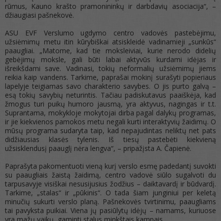
rūmus, Kauno krašto pramonininkų ir darbdavių asociacija“, –
džiaugiasi pašnekovė.
ASU EVF Verslumo ugdymo centro vadovės pastebėjimu,
užsiėmimų metu itin kūrybiškai atsiskleidė vadinamieji „sunkūs“
paaugliai. „Matome, kad tie moksleiviai, kurie nerodo didelių
gebėjimų moksle, gali būti labai aktyvūs kurdami idėjas ir
išreikšdami save. Vadinasi, tokių neformalių užsiėmimų jiems
reikia kaip vandens. Tarkime, paprašai mokinį surašyti popieriaus
lapelyje teigiamas savo charakterio savybes. O jis purto galvą –
esą tokių savybių neturintis. Tačiau padiskutavus paaiškėja, kad
žmogus turi puikų humoro jausmą, yra aktyvus, nagingas ir t.t.
Suprantama, mokykloje mokytojai dirba pagal dalykų programas,
ir jie kiekvienos pamokos metu negali kurti interaktyvių žaidimų. O
mūsų programa sudaryta taip, kad nepajudintas neliktų net pats
didžiausias klasės tylenis. Iš tiesų pastebėti kiekvieną
užsisklendusį paauglį nėra lengva“, – pripažįsta A. Čapienė.
Paprašyta pakomentuoti vieną kurį verslo esmę padedantį suvokti
su paaugliais žaistą žaidimą, centro vadovė siūlo sugalvoti du
tarpusavyje visiškai nesusijusius žodžius – daiktavardį ir būdvardį.
Tarkime, „stalas“ ir „pūkinis“. O tada šiam junginiui per keletą
minučių sukurti verslo planą. Pašnekovės tvirtinimu, paaugliams
tai pavyksta puikiai. Viena jų pasiūlytų idėjų – namams, kuriuose
yra mažų vaikų, gaminti stalus minkštais kampais.