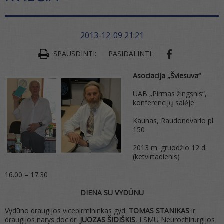
2013-12-09 21:21
SPAUSDINTI:
PASIDALINTI:
Asociacija „Šviesuva“
UAB „Pirmas žingsnis“,
konferencijų salėje
Kaunas, Raudondvario pl.
150
2013 m. gruodžio 12 d.
(ketvirtadienis)
16.00 – 17.30
DIENA SU VYDŪNU
Vydūno draugijos vicepirmininkas gyd.
TOMAS STANIKAS
ir
draugijos narys doc.dr.
JUOZAS ŠIDIŠKIS
, LSMU Neurochirurgijos