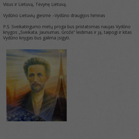
Visus ir Lietuvą, Tėvynę Lietuvą.
Vydūno Lietuvių giesmė –Vydūno draugijos himnas
P.S. Sveikatingumo metų proga bus pristatomas naujas Vydūno
knygos „Sveikata. Jaunumas. Grožė“ leidimas ir ją, taipogi ir kitas
Vydūno knygas bus galima įsigyti.