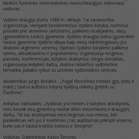
klinikos funkcinės stereotaksinės neurochirurgijos sektoriaus
vadovas.
Vydūno draugija įkurta 1988 m. Vilniuje. Tai savanoriška
organizacija, vienijanti besidominčius Vydūno kūryba, norinčius
prisidėti prie atminimo įamžinimo, palikimo studijavimo, idėjų
įgyvendinimo tautos gyvenime. Vydūno draugija siekia įgyvendinti
tautos gyvenime Vydūno idėjas kaip vieną reikšmingiausių jos
dvasinio atgimimo versmių; rūpinasi Vydūno kūrybinio palikimo
tyrimu, aktualizavimu ir populiarinimu; organizuoja renginius,
parodas, konferencijas, kūrybos skaitymus; rengia stovyklas,
organizuoja leidybinį darbą, skatina rašančius vydūnistine
tematika; palaiko ryšius su užsienio vydūnistikos centrais.
Akademikas Jurgis Brėdikis : „Pagal filosofinės minties gylį, plotį ir
indėlį į tautos kultūros lobyną Vydūną reikėtų gretinti su
Čiurlioniu“.
Antanas Vaičiulaitis: „Vydūnas yra minties ir kūrybos atsiskyrėlis,
nors beveik visą gyvenimą nuolat dirbo visuomeninį ir draugijinį
darbą. Tik tas atsiskyrimas nėra bėgimas nuo minios, bet
pasikėlimas virš jos ir kvietimas į tas aukštumas prikopti visiems,
kurie sau ir tautai trokšta šviesos ir žinojimo“.
Vydūnas. Dalinininkas Kazys Šimonis.