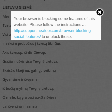
LIETUVIŲ GIESMĖ
Mes Lietuvos vaikai stovėsim vienširdžiai,
Your browser is blocking some features of this
website. Please follow the instructions at
Tvirta dora, rankoj ranka
http://support.heateor.com/browser-blocking-
Visi už Lietuvą, Tėvynę Lietuvą.
social-features/
to unblock these.
Ir seksim probočius į šviesą tikinčius.
Akis šviesop, širdis Dievop,
Gražiai nušvis visa Tėvynė Lietuva.
Skaisčiu tikėjimu, galingu veikimu
Gyvensime ir švęsime
iš bočių mylimą Tėvynę Lietuvą.
O meilė, ką yra pati aukšta šviesa,
Lai šventina ir laimina