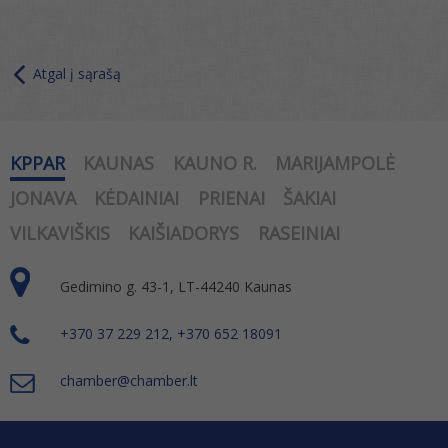
Atgal į sąrašą
KPPAR
KAUNAS
KAUNO R.
MARIJAMPOLĖ
JONAVA
KĖDAINIAI
PRIENAI
ŠAKIAI
VILKAVIŠKIS
KAIŠIADORYS
RASEINIAI
Gedimino g. 43-1, LT-44240 Kaunas
+370 37 229 212, +370 652 18091
chamber@chamber.lt