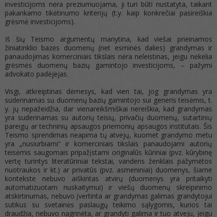
investicijoms nėra preziumuojama, ji turi būti nustatyta, taikant
pakankamo tikėtinumo kriterijų (t.y. kaip konkrečiai pasireiškia
grėsmė investicijoms).
Iš šių Teismo argumentų manytina, kad viešai prieinamos
žiniatinklio bazės duomenų (net esminės dalies) grandymas ir
panaudojimas komerciniais tikslais nėra neleistinas, jeigu nekelia
grėsmės duomenų bazių gamintojo investicijoms, – pažymi
advokato padėjėjas.
Visgi, atkreiptinas dėmesys, kad vien tai, jog grandymas yra
suderinamas su duomenų bazių gamintojo sui generis teisėmis, t.
y. jų nepažeidžia, dar vienareikšmiškai nereiškia, kad grandymas
yra suderinamas su autorių teisių, privačių duomenų, sutartinių
pareigų ar techninių apsaugos priemonių apsaugos institutais. Šis
Teismo sprendimas neapima tų atvejų, kuomet grandymo metu
yra „nusiurbiami“ ir komerciniais tikslais panaudojami autorių
teisėmis saugomais pripažįstami originalūs kūriniai (pvz. kūrybinę
vertę turintys literatūriniai tekstai, vandens ženklais pažymėtos
nuotraukos ir kt.) ar privatūs (pvz. asmeniniai) duomenys, šiame
kontekste nebuvo aiškintas atvirų (duomenys yra pritaikyti
automatizuotam nuskaitymui) ir viešų duomenų skreipinimo
atskirtinumas, nebuvo įvertinta ar grandymas galimas grandytojui
sutikus su svetainės paslaugų teikimo sąlygomis, kurios tai
draudžia, nebuvo nagrinėta, ar grandyti galima ir tuo atveju, jeigu