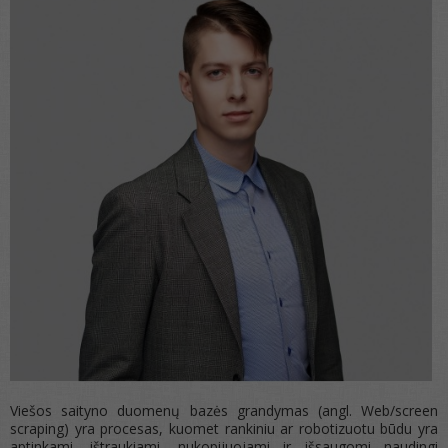
Viešos saityno duomenų bazės grandymas (angl. Web/screen
scraping) yra procesas, kuomet rankiniu ar robotizuotu būdu yra
aptinkami, ištraukiami, nukopijuojami ir išsaugomi naudingi