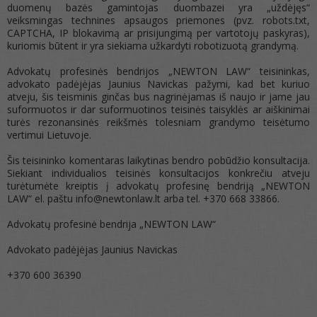
duomenų bazės gamintojas duombazei yra „uždėjęs“
veiksmingas technines apsaugos priemones (pvz. robots.txt,
CAPTCHA, IP blokavimą ar prisijungimą per vartotojų paskyras),
kuriomis būtent ir yra siekiama užkardyti robotizuotą grandymą.
Advokatų profesinės bendrijos „NEWTON LAW“ teisininkas,
advokato padėjėjas Jaunius Navickas pažymi, kad bet kuriuo
atveju, šis teisminis ginčas bus nagrinėjamas iš naujo ir jame jau
suformuotos ir dar suformuotinos teisinės taisyklės ar aiškinimai
turės rezonansinės reikšmės tolesniam grandymo teisėtumo
vertimui Lietuvoje.
Šis teisininko komentaras laikytinas bendro pobūdžio konsultacija.
Siekiant individualios teisinės konsultacijos konkrečiu atveju
turėtumėte kreiptis į advokatų profesinę bendriją „NEWTON
LAW“ el. paštu info@newtonlaw.lt arba tel. +370 668 33866.
Advokatų profesinė bendrija „NEWTON LAW“
Advokato padėjėjas Jaunius Navickas
+370 600 36390