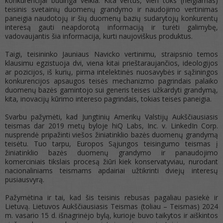
konkurencijai būdinga veikla. Kita vertus, vien toks (neigiamas)
teisinis svetainių duomenų grandymo ir naudojimo vertinimas
paneigia naudotojų ir šių duomenų bazių sudarytojų konkurentų
interesą gauti neapdorotą informaciją ir turėti galimybę,
vadovaujantis šia informacija, kurti naujoviškus produktus.
Taigi, teisininko Jauniaus Navicko vertinimu, straipsnio temos
klausimu egzistuoja dvi, viena kitai prieštaraujančios, ideologijos
ar pozicijos, iš kurių, pirma intelektinės nuosavybės ir sąžiningos
konkurencijos apsaugos teisės mechanizmo pagrindais palaiko
duomenų bazės gamintojo sui generis teises užkardyti grandymą,
kita, inovacijų kūrimo intereso pagrindais, tokias teises paneigia.
Svarbu pažymėti, kad Jungtinių Amerikų Valstijų Aukščiausiasis
teismas dar 2019 metų byloje hiQ Labs, Inc. v. LinkedIn Corp.
nusprendė pripažinti viešos žiniatinklio bazės duomenų grandymą
teisėtu. Tuo tarpu, Europos Sąjungos teisingumo teismas į
žiniatinklio bazės duomenų grandymo ir panaudojimo
komerciniais tikslais procesą žiūri kiek konservatyviau, nurodant
nacionaliniams teismams apdairiai užtikrinti dviejų interesų
pusiausvyrą.
Pažymėtina ir tai, kad šis teisinis rebusas pagaliau pasiekė ir
Lietuvą. Lietuvos Aukščiausiasis Teismas (toliau – Teismas) 2024
m. vasario 15 d. išnagrinėjo bylą, kurioje buvo taikytos ir aiškintos