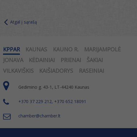
Atgal į sąrašą
KPPAR
KAUNAS
KAUNO R.
MARIJAMPOLĖ
JONAVA
KĖDAINIAI
PRIENAI
ŠAKIAI
VILKAVIŠKIS
KAIŠIADORYS
RASEINIAI
Gedimino g. 43-1, LT-44240 Kaunas
+370 37 229 212, +370 652 18091
chamber@chamber.lt