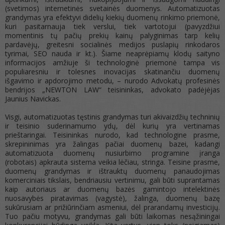
(svetimos) internetinės svetainės duomenys. Automatizuotas
grandymas yra efektyvi didelių kiekių duomenų rinkimo priemonė,
kuri pasitarnauja tiek verslui, tiek vartotojui (pavyzdžiui
momentinis tų pačių prekių kainų palyginimas tarp kelių
pardavėjų, greitesni socialinės medijos puslapių rinkodaros
tyrimai, SEO nauda ir kt.). Šiame neaprėpiamų klodų saityno
informacijos amžiuje ši technologinė priemonė tampa vis
populiaresniu ir tolesnes inovacijas skatinančiu duomenų
išgavimo ir apdorojimo metodu, – nurodo Advokatų profesinės
bendrijos „NEWTON LAW“ teisininkas, advokato padėjėjas
Jaunius Navickas.
Visgi, automatizuotas tęstinis grandymas turi akivaizdžių techninių
ir teisinio suderinamumo ydų, dėl kurių yra vertinamas
prieštaringai. Teisininkas nurodo, kad technologine prasme,
skrepininimas yra žalingas pačiai duomenų bazei, kadangi
automatizuota duomenų nusiurbimo programine įranga
(robotais) apkrauta sistema veikia lėčiau, stringa. Teisine prasme,
duomenų grandymas ir ištrauktų duomenų panaudojimas
komerciniais tikslais, bendriausiu vertinimu, gali būti suprantamas
kaip autoriaus ar duomenų bazės gamintojo intelektinės
nuosavybės piratavimas (vagystė), žalinga, duomenų bazę
sukūrusiam ar prižiūrinčiam asmeniui, dėl prarandamų investicijų.
Tuo pačiu motyvu, grandymas gali būti laikomas nesąžiningai