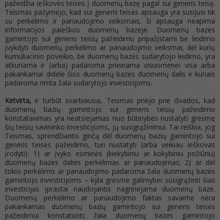
pažeidžia ieškovės teises į duomenų bazę pagal sui generis teisę.
Teismas pažymėjo, kad sui generis teisės apsauga yra susijusi tik
su perkėlimo ir panaudojimo veiksmais, ši apsauga neapima
informacijos paieškos duomenų bazėje. Duomenų bazės
gamintojo sui generis teisių pažeidimu pripažįstami be leidimo
įvykdyti duomenų perkėlimo ar panaudojimo veiksmai, dėl kurių
kumuliacinio poveikio, be duomenų bazės sudarytojo leidimo, yra
atkuriama ir (arba) padaroma prieinama visuomenei visa arba
pakankamai didelė šios duomenų bazės duomenų dalis ir kuriais
padaroma rimta žala sudarytojo investicijoms.
Ketvirta,
ir turbūt svarbiausia, Teismas priėjo prie išvados, kad
duomenų bazių gamintojo sui generis teisių pažeidimo
konstatavimas yra neatsiejamas nuo būtinybės nustatyti grėsmę
šių teisių savininko investicijoms, jų susigrąžinimui. Tai reiškia, jog
Teismas, sprendžiantis ginčą dėl duomenų bazių gamintojo sui
generis teisės pažeidimo, turi nustatyti (arba veikiau ieškovas
įrodyti): 1) ar įvyko esminės (kiekybiniu ar kokybiniu požiūriu)
duomenų bazės dalies perkėlimas ar panaudojimas; 2) ar dėl
tokio perkėlimo ar panaudojimo padaroma žala duomenų bazės
gamintojo investicijoms – kyla grėsmė galimybei susigrąžinti šias
investicijas įprastai naudojantis nagrinėjama duomenų baze.
Duomenų perkėlimo ar panaudojimo faktas savaime nėra
pakankamas duomenų bazių gamintojo sui generis teisės
pažeidimui konstatuoti; žala duomenų bazės gamintojo