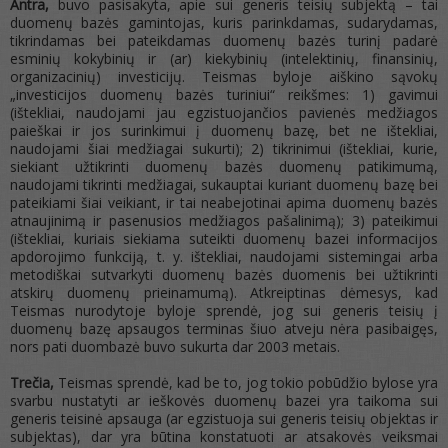
Antra,
buvo pasisakyta, apie sui generis teisių subjektą – tai
duomenų bazės gamintojas, kuris parinkdamas, sudarydamas,
tikrindamas bei pateikdamas duomenų bazės turinį padarė
esminių kokybinių ir (ar) kiekybinių (intelektinių, finansinių,
organizacinių) investicijų. Teismas byloje aiškino sąvokų
„investicijos duomenų bazės turiniui“ reikšmes: 1) gavimui
(ištekliai, naudojami jau egzistuojančios pavienės medžiagos
paieškai ir jos surinkimui į duomenų bazę, bet ne ištekliai,
naudojami šiai medžiagai sukurti); 2) tikrinimui (ištekliai, kurie,
siekiant užtikrinti duomenų bazės duomenų patikimumą,
naudojami tikrinti medžiagai, sukauptai kuriant duomenų bazę bei
pateikiami šiai veikiant, ir tai neabejotinai apima duomenų bazės
atnaujinimą ir pasenusios medžiagos pašalinimą); 3) pateikimui
(ištekliai, kuriais siekiama suteikti duomenų bazei informacijos
apdorojimo funkciją, t. y. ištekliai, naudojami sistemingai arba
metodiškai sutvarkyti duomenų bazės duomenis bei užtikrinti
atskirų duomenų prieinamumą). Atkreiptinas dėmesys, kad
Teismas nurodytoje byloje sprendė, jog sui generis teisių į
duomenų bazę apsaugos terminas šiuo atveju nėra pasibaigęs,
nors pati duombazė buvo sukurta dar 2003 metais.
Trečia,
Teismas sprendė, kad be to, jog tokio pobūdžio bylose yra
svarbu nustatyti ar ieškovės duomenų bazei yra taikoma sui
generis teisinė apsauga (ar egzistuoja sui generis teisių objektas ir
subjektas), dar yra būtina konstatuoti ar atsakovės veiksmai