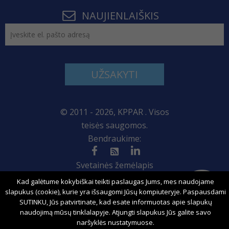
NAUJIENLAIŠKIS
UŽSAKYTI
© 2011 - 2026, KPPAR . Visos
teisės saugomos.
Bendraukime:
Svetainės žemėlapis
Kad galėtume kokybiškai teikti paslaugas Jums, mes naudojame
slapukus (cookie), kurie yra išsaugomi Jūsų kompiuteryje. Paspausdami
SUTINKU, Jūs patvirtinate, kad esate informuotas apie slapukų
Sprendimas:
naudojimą mūsų tinklalapyje. Atjungti slapukus Jūs galite savo
naršyklės nustatymuose.