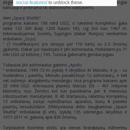
degalais ir oksidatoriais. Tokia sudėtinga technika labai brangiai
social-features/
to unblock these.
kainuoja ir prieinama tik didžiosioms valstybėms.
Vien „
Space Shuttle“
programa kainavo 196 mlrd USD, o raketinio komplekso galia
siekė 125 GW (kaip 1200 Kauno HE). Lig šiol nuo 1967 m.
tebenaudojamas Sovietų Sąjungos (dabar Rusijos) vienkartinis
erdvėlaivis „
Sojuz
“ (7 modifikacijos) yra skriejęs per 110 kartų su 2-3 žmonių
įgulomis. Dabar juo naudojasi ir JAV astronautai, mokėdami po 71
mln USD už kelionę į TKS. Turistai gabenami gerokai pigiau.
Toliausiai JAV astronautus gabeno „
Apollo
“ erdvėlaiviai, 1969-72 m. įvykdę 9 skrydžius iki Mėnulio, 6 jų – su
nusileidimu į paviršių. Mėnuliu pavaikščiojo 12 astronautų, o keli
net važinėjo atsigabentu mėnuleigiu. Visa programa kainavo apie
25 mlrd USD. Artimiausia planeta Marsas (56 – 401 milijonai
kilometrų nuo Žemės) kol kas pasiekiama per 8 mėnesius
robotizuotais marsatyriais. Iš 40 startavusių raketinių kompleksų
13 erdvėlaivių turėjo nuleidžiamus aparatus, kurių 8 pasiekė
paviršių nesuduždami. Efektyviausiai dirbo daugkartiniai „Space
Shuttle“ erdvėlaiviai (6 vnt), įvykdę 135 sėkmingus skrydžius ir
1977-2011 m. gabenę apie 830 žmonių.
Tarptautinė kosminė stotis yra vienas brangiausių inžinerinių