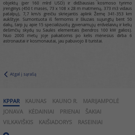
objektų (per 160 mlrd USD) ir didžiausias kosmoso tyrimo
įrenginys (450 t masės, 73 x 108 x 28 m matmenų, 373 m
3
vidaus
patalpų), 7,7 km/s greičiu skriejantis aplink Žemę 341-353 km
aukštyje. Sumontuota iš fermomis ir šliuzais sujungtų bent 50
dalių, tarp jų apie 15 specializuotų gyvenamųjų erdvėlaivių ir kelių
dešimčių skydų su Saulės elementais (bendros 100 kW galios).
Nuo 2000 metų joje pakaitomis po kelis mėnesius dirba 6
astronautai ir kosmonautai, jau pabuvojo 8 turistai.
Atgal į sąrašą
KPPAR
KAUNAS
KAUNO R.
MARIJAMPOLĖ
JONAVA
KĖDAINIAI
PRIENAI
ŠAKIAI
VILKAVIŠKIS
KAIŠIADORYS
RASEINIAI