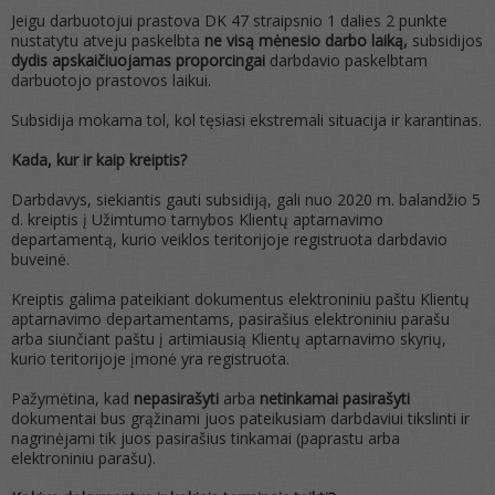
Jeigu darbuotojui prastova DK 47 straipsnio 1 dalies 2 punkte
nustatytu atveju paskelbta
ne visą mėnesio darbo laiką,
subsidijos
dydis apskaičiuojamas proporcingai
darbdavio paskelbtam
darbuotojo prastovos laikui.
Subsidija mokama tol, kol tęsiasi ekstremali situacija ir karantinas.
Kada, kur ir kaip kreiptis?
Darbdavys, siekiantis gauti subsidiją, gali nuo 2020 m. balandžio 5
d. kreiptis į Užimtumo tarnybos Klientų aptarnavimo
departamentą, kurio veiklos teritorijoje registruota darbdavio
buveinė.
Kreiptis galima pateikiant dokumentus elektroniniu paštu Klientų
aptarnavimo departamentams, pasirašius elektroniniu parašu
arba siunčiant paštu į artimiausią Klientų aptarnavimo skyrių,
kurio teritorijoje įmonė yra registruota.
Pažymėtina, kad
nepasirašyti
arba
netinkamai pasirašyti
dokumentai bus grąžinami juos pateikusiam darbdaviui tikslinti ir
nagrinėjami tik juos pasirašius tinkamai (paprastu arba
elektroniniu parašu).