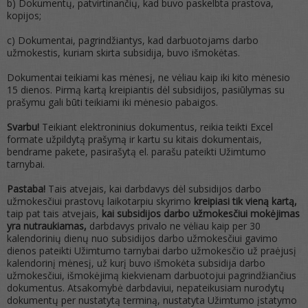
b) Dokumentų, patvirtinančių, kad buvo paskelbta prastova,
kopijos;
c) Dokumentai, pagrindžiantys, kad darbuotojams darbo
užmokestis, kuriam skirta subsidija, buvo išmokėtas.
Dokumentai teikiami kas mėnesį, ne vėliau kaip iki kito mėnesio
15 dienos. Pirmą kartą kreipiantis dėl subsidijos, pasiūlymas su
prašymu gali būti teikiami iki mėnesio pabaigos.
Svarbu!
Teikiant elektroninius dokumentus, reikia teikti Excel
formate užpildytą prašymą ir kartu su kitais dokumentais,
bendrame pakete, pasirašytą el. parašu pateikti Užimtumo
tarnybai.
Pastaba!
Tais atvejais, kai darbdavys dėl subsidijos darbo
užmokesčiui prastovų laikotarpiu skyrimo
kreipiasi tik vieną kartą,
taip pat tais atvejais,
kai subsidijos darbo užmokesčiui mokėjimas
yra nutraukiamas,
darbdavys privalo ne vėliau kaip per 30
kalendorinių dienų nuo subsidijos darbo užmokesčiui gavimo
dienos pateikti Užimtumo tarnybai darbo užmokesčio už praėjusį
kalendorinį mėnesį, už kurį buvo išmokėta subsidija darbo
užmokesčiui, išmokėjimą kiekvienam darbuotojui pagrindžiančius
dokumentus. Atsakomybė darbdaviui, nepateikusiam nurodytų
dokumentų per nustatytą terminą, nustatyta Užimtumo įstatymo