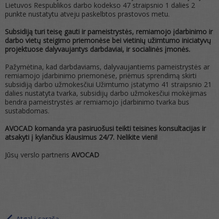
Lietuvos Respublikos darbo kodekso 47 straipsnio 1 dalies 2
punkte nustatytu atveju paskelbtos prastovos metu.
Subsidiją turi teisę gauti ir pameistrystės, remiamojo įdarbinimo ir
darbo vietų steigimo priemonėse bei vietinių užimtumo iniciatyvų
projektuose dalyvaujantys darbdaviai, ir socialinės įmonės.
Pažymėtina, kad darbdaviams, dalyvaujantiems pameistrystės ar
remiamojo įdarbinimo priemonėse, priėmus sprendimą skirti
subsidiją darbo užmokesčiui Užimtumo įstatymo 41 straipsnio 21
dalies nustatyta tvarka, subsidijų darbo užmokesčiui mokėjimas
bendra pameistrystės ar remiamojo įdarbinimo tvarka bus
sustabdomas.
AVOCAD komanda yra pasiruošusi teikti teisines konsultacijas ir
atsakyti į kylančius klausimus 24/7. Nelikite vieni!
Jūsų verslo partneris
AVOCAD
Atgal į sąrašą