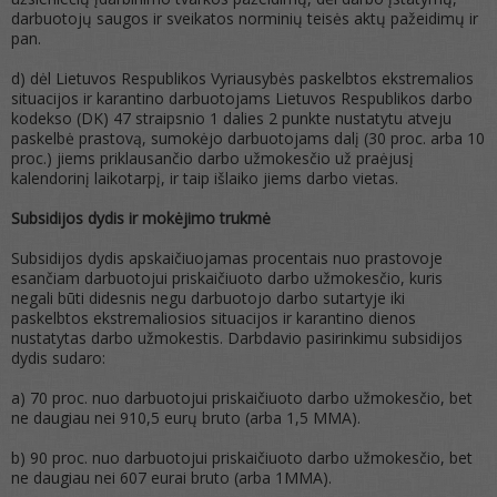
darbuotojų saugos ir sveikatos norminių teisės aktų pažeidimų ir
pan.
d) dėl Lietuvos Respublikos Vyriausybės paskelbtos ekstremalios
situacijos ir karantino darbuotojams Lietuvos Respublikos darbo
kodekso (DK) 47 straipsnio 1 dalies 2 punkte nustatytu atveju
paskelbė prastovą, sumokėjo darbuotojams dalį (30 proc. arba 10
proc.) jiems priklausančio darbo užmokesčio už praėjusį
kalendorinį laikotarpį, ir taip išlaiko jiems darbo vietas.
Subsidijos dydis ir mokėjimo trukmė
Subsidijos dydis apskaičiuojamas procentais nuo prastovoje
esančiam darbuotojui priskaičiuoto darbo užmokesčio, kuris
negali būti didesnis negu darbuotojo darbo sutartyje iki
paskelbtos ekstremaliosios situacijos ir karantino dienos
nustatytas darbo užmokestis. Darbdavio pasirinkimu subsidijos
dydis sudaro:
a) 70 proc. nuo darbuotojui priskaičiuoto darbo užmokesčio, bet
ne daugiau nei 910,5 eurų bruto (arba 1,5 MMA).
b) 90 proc. nuo darbuotojui priskaičiuoto darbo užmokesčio, bet
ne daugiau nei 607 eurai bruto (arba 1MMA).