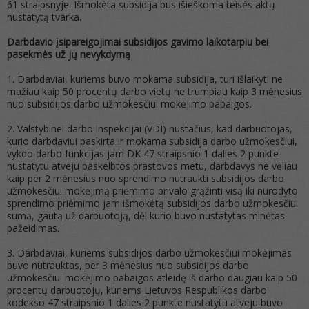
61 straipsnyje. Išmokėta subsidija bus išieškoma teisės aktų
nustatytą tvarka.
Darbdavio įsipareigojimai subsidijos gavimo laikotarpiu bei
pasekmės už jų nevykdymą
1. Darbdaviai, kuriems buvo mokama subsidija, turi išlaikyti ne
mažiau kaip 50 procentų darbo vietų ne trumpiau kaip 3 mėnesius
nuo subsidijos darbo užmokesčiui mokėjimo pabaigos.
2. Valstybinei darbo inspekcijai (VDI) nustačius, kad darbuotojas,
kurio darbdaviui paskirta ir mokama subsidija darbo užmokesčiui,
vykdo darbo funkcijas jam DK 47 straipsnio 1 dalies 2 punkte
nustatytu atveju paskelbtos prastovos metu, darbdavys ne vėliau
kaip per 2 mėnesius nuo sprendimo nutraukti subsidijos darbo
užmokesčiui mokėjimą priėmimo privalo grąžinti visą iki nurodyto
sprendimo priėmimo jam išmokėtą subsidijos darbo užmokesčiui
sumą, gautą už darbuotoją, dėl kurio buvo nustatytas minėtas
pažeidimas.
3. Darbdaviai, kuriems subsidijos darbo užmokesčiui mokėjimas
buvo nutrauktas, per 3 mėnesius nuo subsidijos darbo
užmokesčiui mokėjimo pabaigos atleidę iš darbo daugiau kaip 50
procentų darbuotojų, kuriems Lietuvos Respublikos darbo
kodekso 47 straipsnio 1 dalies 2 punkte nustatytu atveju buvo