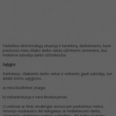
Paskelbus ekstremaliąją situaciją ir karantiną, darbdaviams, kurie
prastovos metu išlaiko darbo vietas užimtiems asmenims, bus
mokama subsidija darbo užmokesčiui.
Sąlygos
Darbdavys, išlaikantis darbo vietas ir siekiantis gauti subsidiją, turi
atitikti šioms sąlygoms:
a) nėra biudžetinė įstaiga;
b) nebankrutuoja ir nėra likviduojamas;
c) vadovas ar kitas atsakingas asmuo per paskutinius metus
neturėjo nuobaudos dėl nelegalaus ar nedeklaruoto darbo,
užsieniečių įdarbinimo tvarkos pažeidimų, dėl darbo įstatymų,