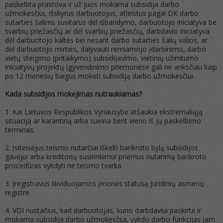
paskelbta prastova ir už juos mokama subsidija darbo
užmokesčiui, išskyrus darbuotojus, atleistus pagal DK darbo
sutarties šalims susitarus dėl išbandymo, darbuotojo iniciatyva be
svarbių priežasčių ar dėl svarbių priežasčių, darbdavio iniciatyva
dėl darbuotojo kaltės bei nesant darbo sutarties šalių valios, ar
dėl darbuotojo mirties, dalyvauti remiamojo įdarbinimo, darbo
vietų steigimo (pritaikymo) subsidijavimo, vietinių užimtumo
iniciatyvų projektų įgyvendinimo priemonėse gali ne anksčiau kaip
po 12 mėnesių baigus mokėti subsidiją darbo užmokesčiui.
Kada subsidijos mokėjimas nutraukiamas?
1. Kai Lietuvos Respublikos Vyriausybė atšaukia ekstremaliąją
situaciją ar karantiną arba sueina bent vieno iš jų paskelbimo
terminas.
2. Įsiteisėjus teismo nutarčiai iškelti bankroto bylą subsidijos
gavėjui arba kreditorių susirinkimui priėmus nutarimą bankroto
procedūras vykdyti ne teismo tvarka.
3. Įregistravus likviduojamos įmonės statusą Juridinių asmenų
registre.
4. VDI nustačius, kad darbuotojas, kurio darbdaviui paskirta ir
mokama subsidija darbo užmokesčiui, vykdo darbo funkcijas jam